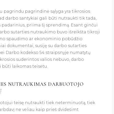
u pagrindu pagrindinė sąlyga yra tikrosios
 kad darbo santykiai gali būti nutraukti tik tada,
mus padarinius, priima šį sprendimą. Esant ginčui
darbo sutarties nutraukimo buvo išreikšta tikroji
eistino spaudimo ar ekonominio pobūdžio
niai dokumentai, susiję su darbo sutarties
bei Darbo kodekso 54 straipsnyje numatytų
ikrosios suderintos valios nebuvo, darbo
 būti laikomas teisėtu.
RTIES NUTRAUKIMAS DARBUOTOJO
Ų
tojui teisę nutraukti tiek neterminuotą, tiek
arbdavį ne vėliau kaip prieš dvidešimt