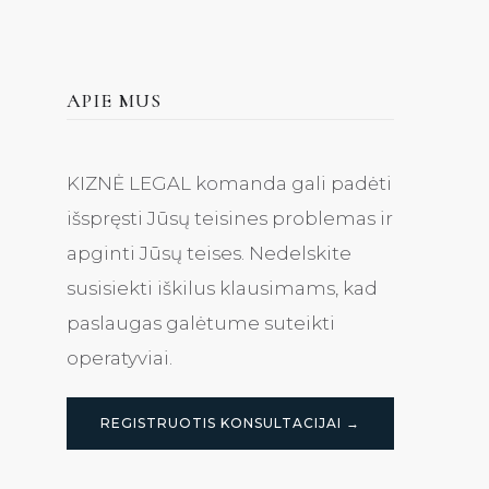
APIE MUS
KIZNĖ LEGAL komanda gali padėti
išspręsti Jūsų teisines problemas ir
apginti Jūsų teises. Nedelskite
susisiekti iškilus klausimams, kad
paslaugas galėtume suteikti
operatyviai.
REGISTRUOTIS KONSULTACIJAI →