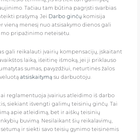
aujinimo. Tačiau tam būtina pagrįsti svarbias
ateikti prašymą. Jei
Darbo ginčų
komisija
er vieną mėnesį nuo atsisakymo dienos gali
eidimo pripažinimo neteisėtu.
s gali reikalauti įvairių kompensacijų, įskaitant
aikštos laiką, išeitinę išmoką, jei ji priklauso
umatytas sumas, pavyzdžiui, neturtinės žalos
vėluotą
atsiskaitymą
su darbuotoju.
ai reglamentuoja įvairius atleidimo iš darbo
s, siekiant išvengti galimų teisinių ginčų. Tai
ą apie atleidimą, bet ir aiškų teisinių
nkybių buvimą. Nesilaikant šių reikalavimų,
isėtumą ir siekti savo teisių gynimo teisinėmis