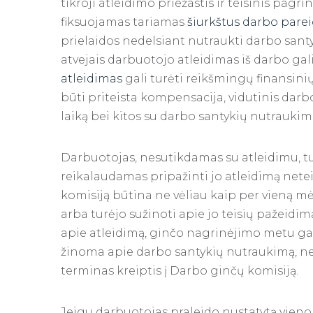
tikroji atleidimo priežastis ir teisinis pag
fiksuojamas tariamas
šiurkštus
darbo pare
prielaidos nedelsiant nutraukti darbo sant
atvejais darbuotojo atleidimas iš darbo gal
atleidimas
gali turėti reikšmingų finansini
būti priteista kompensacija, vidutinis darb
laiką bei kitos su darbo santykių nutraukim
Darbuotojas, nesutikdamas su atleidimu, tu
reikalaudamas pripažinti jo atleidimą nete
komisiją būtina ne vėliau kaip per vieną m
arba turėjo sužinoti apie jo teisių pažeidi
apie atleidimą, ginčo nagrinėjimo metu gali
žinoma apie darbo santykių nutraukimą, ne
terminas kreiptis į Darbo ginčų komisiją.
Jeigu darbuotojas praleido nustatytą vieno 