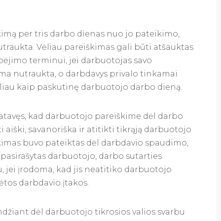
kimą per tris darbo dienas nuo jo pateikimo,
nutraukta. Vėliau pareiškimas gali būti atšauktas
pėjimo terminui, jei darbuotojas savo
ma nutraukta, o darbdavys privalo tinkamai
liau kaip paskutinę darbuotojo darbo dieną.
tatavęs, kad darbuotojo pareiškime dėl darbo
 aiški, savanoriška ir atitikti tikrąją darbuotojo
eiškimas buvo pateiktas dėl darbdavio spaudimo,
ra pasirašytas darbuotojo, darbo sutarties
, jei įrodoma, kad jis neatitiko darbuotojo
sėtos darbdavio įtakos.
žiant dėl darbuotojo tikrosios valios svarbu