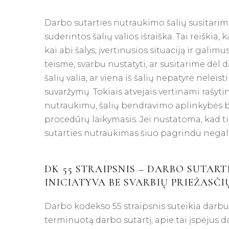
Darbo sutarties nutraukimo šalių susitarim
suderintos šalių valios išraiška. Tai reiškia,
kai abi šalys, įvertinusios situaciją ir gali
teisme, svarbu nustatyti, ar susitarime dėl 
šalių valia, ar viena iš šalių nepatyrė nel
suvaržymų. Tokiais atvejais vertinami rašyti
nutraukimu, šalių bendravimo aplinkybės 
procedūrų laikymasis. Jei nustatoma, kad t
sutarties nutraukimas šiuo pagrindu negali
DK 55 STRAIPSNIS – DARBO SUTA
INICIATYVA BE SVARBIŲ PRIEŽASČI
Darbo kodekso 55 straipsnis suteikia darbuo
terminuotą darbo sutartį, apie tai įspėjus d