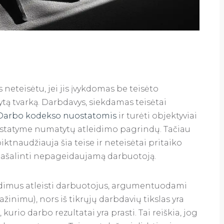
neteisėtu, jei jis įvykdomas be teisėto
tą tvarką. Darbdavys, siekdamas teisėtai
Darbo kodekso nuostatomis
ir turėti objektyviai
iš įstatyme numatytų atleidimo pagrindų. Tačiau
iktnaudžiauja šia teise ir neteisėtai pritaiko
pašalinti nepageidaujamą darbuotoją.
endimus atleisti darbuotojus, argumentuodami
inimu), nors iš tikrųjų darbdavių tikslas yra
kurio darbo rezultatai yra prasti. Tai reiškia, jog