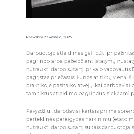
Paskelbta
22 vasario, 2025
Darbuotojo atleidimas gali būti pripažintas 
pagrindo arba pažeidžiant įstatymų nustaty
nutraukti darbo sutartį, privalo vadovautis
pagrįstas priežastis, kurios atitiktų vieną 
praktikoje pasitaiko atvejų, kai darbdaviai p
tam tikrus atleidimo pagrindus, siekdami 
Pavyzdžiui, darbdaviai kartais priima spr
perteklinės pareigybės naikinimu (etato maž
nutraukti darbo sutartį su tais darbuotojais, 