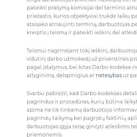
pateikti prašymą komisijai dėl termino atn
priežastis, kurios objektyviai trukdė laiku p
atsisako atnaujinti terminą, darbuotojas p
kreiptis į teismą ir pateikti ieškinį dėl atl
Teismui nagrinėjant tokį ieškinį, darbuotoja
vidutinį darbo užmokestį už priverstinės prav
pagal įstatymus, bei kitas Darbo kodekse n
atlyginimą, delspinigius ar
netesybas
už pa
Svarbu pabrėžti, kad Darbo kodeksas detali
pagrindus ir procedūras, kurių būtina laikyti
apima ne tik tinkamą darbuotojo informavim
pagrindų taikymą bei pagrįstų faktinių apli
darbuotojas įgyja teisę ginčyti atleidimo te
priemonėmis.