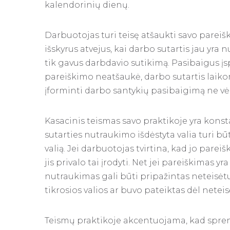
kalendorinių dienų.
Darbuotojas turi teisę atšaukti savo pareiš
išskyrus atvejus, kai darbo sutartis jau yra 
tik gavus darbdavio sutikimą. Pasibaigus įs
pareiškimo neatšaukė, darbo sutartis laiko
įforminti darbo santykių pasibaigimą ne vė
Kasacinis teismas savo praktikoje yra kons
sutarties nutraukimo išdėstyta valia turi būti
valią. Jei darbuotojas tvirtina, kad jo par
jis privalo tai įrodyti. Net jei pareiškimas y
nutraukimas gali būti pripažintas neteisėtu
tikrosios valios ar buvo pateiktas dėl netei
Teismų praktikoje akcentuojama, kad sprend