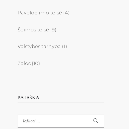
Paveldėjimo teisė
(4)
Šeimos teisė
(9)
Valstybės tarnyba
(1)
Žalos
(10)
PAIEŠKA
Ieškoti: