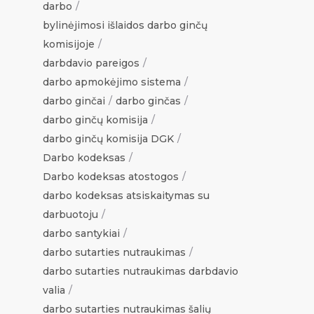
darbo
bylinėjimosi išlaidos darbo ginčų
komisijoje
darbdavio pareigos
darbo apmokėjimo sistema
darbo ginčai
darbo ginčas
darbo ginčų komisija
darbo ginčų komisija DGK
Darbo kodeksas
Darbo kodeksas atostogos
darbo kodeksas atsiskaitymas su
darbuotoju
darbo santykiai
darbo sutarties nutraukimas
darbo sutarties nutraukimas darbdavio
valia
darbo sutarties nutraukimas šalių