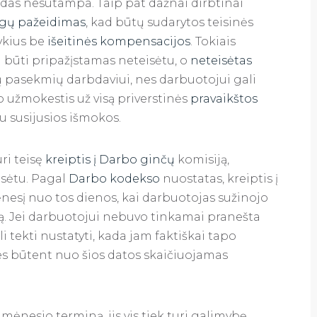
rindas nesutampa. Taip pat dažnai dirbtinai
igų pažeidimas
, kad būtų sudarytos teisinės
ykius be
išeitinės kompensacijos
. Tokiais
i būti pripažįstamas neteisėtu, o
neteisėtas
ų pasekmių darbdaviui, nes darbuotojui gali
o užmokestis už visą priverstinės
pravaikštos
u susijusios išmokos.
ri teisę
kreiptis į Darbo ginčų
komisiją,
isėtu. Pagal
Darbo kodekso
nuostatas, kreiptis į
ėnesį nuo tos dienos, kai darbuotojas sužinojo
mą. Jei darbuotojui nebuvo tinkamai pranešta
 tekti nustatyti, kada jam faktiškai tapo
s būtent nuo šios datos skaičiuojamas
mėnesio terminą, jis vis tiek turi galimybę