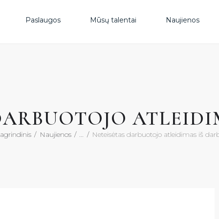
PAS
Paslaugos
Mūsų talentai
Naujienos
MŪS
NAU
DARBUOTOJO ATLEIDI
DUK
agrindinis
Naujienos
...
Neteisėtas darbuotojo atleidimas iš dar
KON
KON