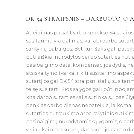
DK 54 STRAIPSNIS – DARBUOTOJO 
Atleidimas pagal Darbo kodekso 54 straipsn
susitarimu yra galimas, kai abi darbo sutart
santykių pabaigos. Bet kuri šalis gali pateikt
būti aiškiai nurodytos darbo sutarties nutr
pasibaigimo data, kompensacijos dydis, n
atsiskaitymo tvarka ir kiti susitarimo aspe
sutartį pagal DK 54 straipsnį (šalių susitar
teisę susitarti. Šios sąlygos gali būti riboj
kita darbo sutarties šalis sutinka su pasiūlym
penkias darbo dienas nepateikia, laikoma,
sutarties nutraukimo arba rašytinis sutiki
pasibaigimą nurodytomis sąlygomis, o darbd
vėliau kaip paskutinę darbuotojo darbo di