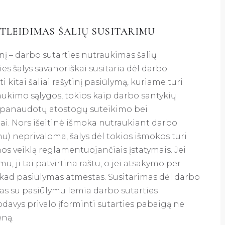
ATLEIDIMAS ŠALIŲ SUSITARIMU
į – darbo sutarties nutraukimas šalių
ies šalys savanoriškai susitaria dėl darbo
i kitai šaliai rašytinį pasiūlymą, kuriame turi
aukimo sąlygos, tokios kaip darbo santykių
epanaudotų atostogų suteikimo bei
ktai. Nors išeitinė išmoka nutraukiant darbo
imu) neprivaloma, šalys dėl tokios išmokos turi
amos veiklą reglamentuojančiais įstatymais. Jei
u, ji tai patvirtina raštu, o jei atsakymo per
 kad pasiūlymas atmestas. Susitarimas dėl darbo
mas su pasiūlymu lemia darbo sutarties
avys privalo įforminti sutarties pabaigą ne
eną.