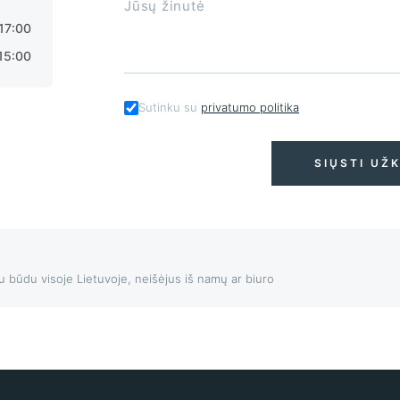
 17:00
15:00
Sutinku su
privatumo politika
SIŲSTI UŽ
iu būdu visoje Lietuvoje, neišėjus iš namų ar biuro