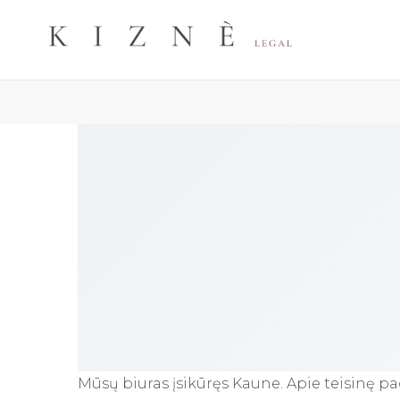
Skip
to
content
Mūsų biuras įsikūręs Kaune. Apie teisinę pa