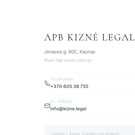
APB KIZNĖ LEGA
Jonavos g. 60C, Kaunas
River Hall verslo centras
TELEFONAS
+370 605 38 755
EL. PAŠTAS
info@kizne.legal
DARBO LAIKAS (DARBO DIENOMIS)