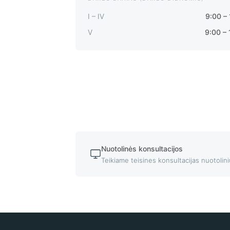
I – IV
9:00 –
V
9:00 – 
Nuotolinės konsultacijos
Teikiame teisines konsultacijas nuotolin