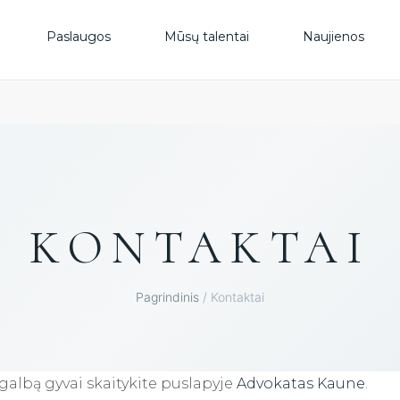
PAS
Paslaugos
Mūsų talentai
Naujienos
MŪS
NAU
DUK
KONTAKTAI
KON
Pagrindinis
/ Kontaktai
KON
galbą gyvai skaitykite puslapyje
Advokatas Kaune
.