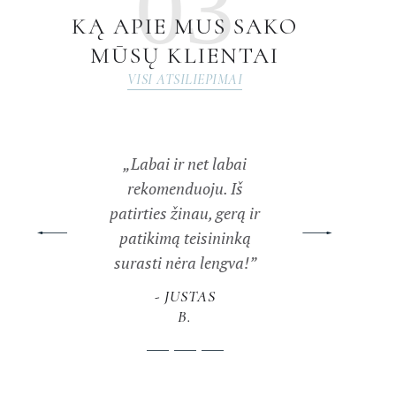
03
KĄ APIE MUS SAKO
MŪSŲ KLIENTAI
VISI ATSILIEPIMAI
žiai, efektyviai
„Labai ir net labai
„Suteikta vertin
rofesionaliai.
rekomenduoju. Iš
teisinė paslauga
omenduoju.”
patirties žinau, gerą ir
Pateikti galimi
patikimą teisininką
situacijos sprend
surasti nėra lengva!”
būdai ir taktika
LIUDMIL
A V.
JUSTAS
TADAS
B.
V.