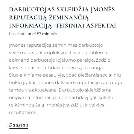
01
DARBUOTOJAS SKLEIDŽIA ĮMONĖS
REPUTACIJĄ ŽEMINANČIĄ
INFORMACIJĄ: TEISINIAI ASPEKTAI
Paskelbta
prieš 57 minutės
Įmonės reputacijos žeminimas darbuotojo
veiksmais yra kompleksinė teisinė problema,
apimanti darbuotojo lojalumo pareigą, žodžio
laisvės ribas ir darbdavio interesų apsaugą.
Šiuolaikiniame pasaulyje, ypač plečiantis socialinių
tinklų įtakai, įmonės dalykinės reputacijos apsauga
tampa vis aktualesnė. Darbuotojo skleidžiama
neigiama informacija apie darbdavį gali sukelti
reikšmingą žalą įmonės įvaizdžiui ir veiklos
rezultatams.
Daugiau