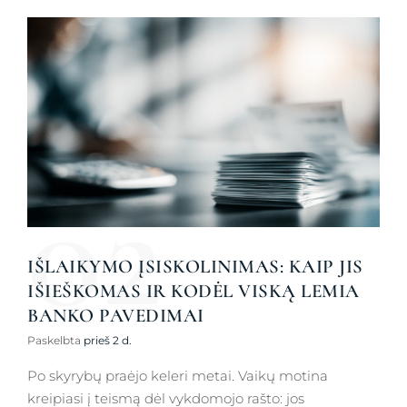
02
IŠLAIKYMO ĮSISKOLINIMAS: KAIP JIS
IŠIEŠKOMAS IR KODĖL VISKĄ LEMIA
BANKO PAVEDIMAI
Paskelbta
prieš 2 d.
Po skyrybų praėjo keleri metai. Vaikų motina
kreipiasi į teismą dėl vykdomojo rašto: jos