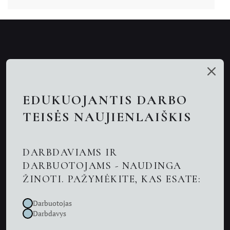
Mūsų talentai
Paslaugos
EDUKUOJANTIS DARBO
Nuotolinės konsultacijos
TEISĖS NAUJIENLAIŠKIS
Darbo teisės advokatai
DARBDAVIAMS IR
Advokatas Kaune
DARBUOTOJAMS - NAUDINGA
ŽINOTI. PAŽYMĖKITE, KAS ESATE:
Naujienos
Darbuotojas
Kontaktai
Darbdavys