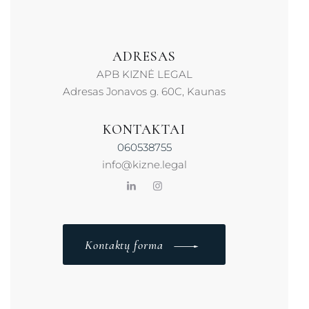
ADRESAS
APB KIZNĖ LEGAL
Adresas Jonavos g. 60C, Kaunas
KONTAKTAI
060538755
info@kizne.legal
Kontaktų forma