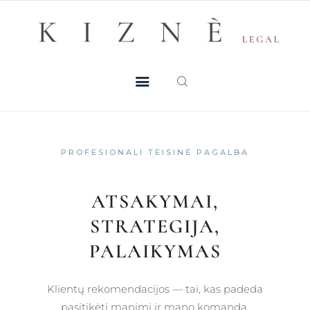
Skip
+370 605 38 755
Registruotis konsultacijai
to
PASLAUGOS
content
MŪSŲ TALENTAI
NAUJIENOS
PROFESIONALI TEISINĖ PAGALBA
DUK
ATSAKYMAI,
KONTAKTAI
STRATEGIJA,
KONSULTACIJA
PALAIKYMAS
Klientų rekomendacijos — tai, kas padeda
pasitikėti manimi ir mano komanda.