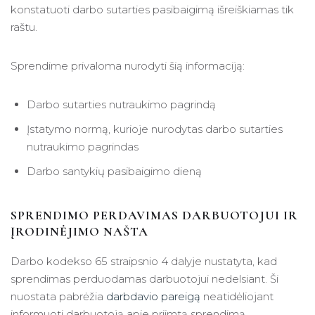
konstatuoti darbo sutarties pasibaigimą išreiškiamas tik
raštu.
Sprendime privaloma nurodyti šią informaciją:
Darbo sutarties nutraukimo pagrindą
Įstatymo normą, kurioje nurodytas darbo sutarties
nutraukimo pagrindas
Darbo santykių pasibaigimo dieną
SPRENDIMO PERDAVIMAS DARBUOTOJUI IR
ĮRODINĖJIMO NAŠTA
Darbo kodekso 65 straipsnio 4 dalyje nustatyta, kad
sprendimas perduodamas darbuotojui nedelsiant. Ši
nuostata pabrėžia
darbdavio pareigą
neatidėliojant
informuoti darbuotoją apie priimtą sprendimą.