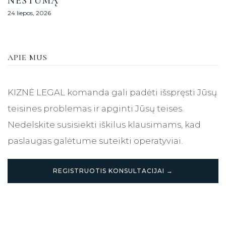
NĖŠTUMĄ
24 liepos, 2026
APIE MUS
KIZNĖ LEGAL komanda gali padėti išspręsti Jūsų
teisines problemas ir apginti Jūsų teises.
Nedelskite susisiekti iškilus klausimams, kad
paslaugas galėtume suteikti operatyviai.
REGISTRUOTIS KONSULTACIJAI →