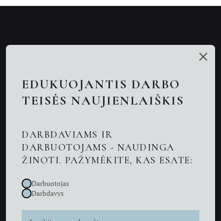
Mūsų talentai
Paslaugos
EDUKUOJANTIS DARBO
Nuotolinės konsultacijos
TEISĖS NAUJIENLAIŠKIS
Darbo teisės advokatai
DARBDAVIAMS IR
Advokatas Kaune
DARBUOTOJAMS - NAUDINGA
ŽINOTI. PAŽYMĖKITE, KAS ESATE:
Naujienos
Darbuotojas
Kontaktai
Darbdavys