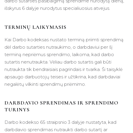
darbo sutarties pasibaigimą sprendime nurodytą dieną,
išskyrus 6 dalyje nurodytus specialiuosius atvejus.
TERMINŲ LAIKYMASIS
Kai Darbo kodeksas nustato terminą priimti sprendimą
dėl darbo sutarties nutraukimo, o darbdaviui per šį
terminą nepriėmus sprendimo, laikoma, kad darbo
sutartis nenutraukta. Vėliau darbo sutartis gali būti
nutraukta tik bendraisiais pagrindais ir tvarka. Ši taisyklė
apsaugo darbuotojų teises ir užtikrina, kad darbdaviai
negalėtų vilkinti sprendimų priėmimo.
DARBDAVIO SPRENDIMAS IR SPRENDIMO
TURINYS
Darbo kodekso 65 straipsnio 3 dalyje nustatyta, kad
darbdavio sprendimas nutraukti darbo sutartį ar