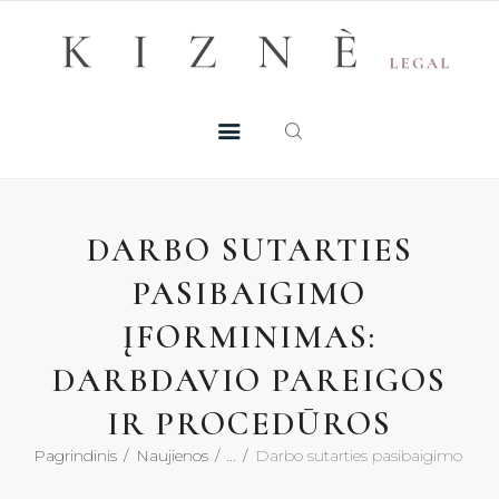
Skip
+370 605 38 755
Registruotis konsultacijai
to
PASLAUGOS
content
MŪSŲ TALENTAI
NAUJIENOS
DARBO SUTARTIES
DUK
PASIBAIGIMO
ĮFORMINIMAS:
KONTAKTAI
DARBDAVIO PAREIGOS
KONSULTACIJA
IR PROCEDŪROS
Pagrindinis
Naujienos
...
Darbo sutarties pasibaigimo įform