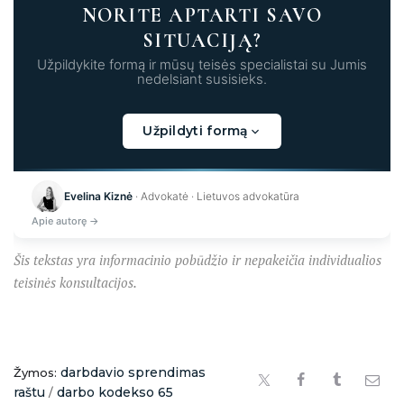
NORITE APTARTI SAVO
SITUACIJĄ?
Užpildykite formą ir mūsų teisės specialistai su Jumis
nedelsiant susisieks.
Užpildyti formą
Kraunama...
Evelina Kiznė
· Advokatė · Lietuvos advokatūra
Apie autorę →
Šis tekstas yra informacinio pobūdžio ir nepakeičia individualios
teisinės konsultacijos.
darbdavio sprendimas
Žymos:
raštu
darbo kodekso 65
/