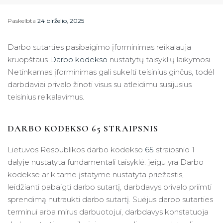
Paskelbta
24 birželio, 2025
Darbo sutarties pasibaigimo įforminimas reikalauja
kruopštaus
Darbo kodekso
nustatytų taisyklių laikymosi.
Netinkamas įforminimas gali sukelti teisinius ginčus, todėl
darbdaviai privalo žinoti visus su atleidimu susijusius
teisinius reikalavimus.
DARBO KODEKSO 65 STRAIPSNIS
Lietuvos Respublikos darbo kodekso
65
straipsnio 1
dalyje nustatyta fundamentali taisyklė: jeigu yra Darbo
kodekse ar kitame įstatyme nustatyta priežastis,
leidžianti pabaigti darbo sutartį, darbdavys privalo priimti
sprendimą nutraukti darbo sutartį. Suėjus darbo sutarties
terminui arba mirus darbuotojui, darbdavys konstatuoja