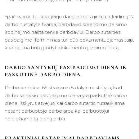
Ypač svarbu tai, kad jeigu darbuotojas ginčija atleidimą iš
darbo nustatyta tvarka, darbdavio sprendimo įteikimo
įrodinėjimo našta tenka darbdaviui. Darbo sutarties
pasibaigimo įforminimas turi būti dokumentuojamas taip,
kad galima būtų įrodyti dokumento įteikimo faktą.
DARBO SANTYKIŲ PASIBAIGIMO DIENA IR
PASKUTINĖ DARBO DIENA
Darbo kodekso 65 straipsnio 5 dalyje nustatyta, kad
darbo santykių pasibaigimo diena yra paskutinė darbo
diena, išskyrus atvejus, kai darbo sutartis nutraukiama
nesant darbuotojo darbe arba kai darbuotojui
neleidžiama tą dieną dirbti.
PRAKTINIAI PATARIMAI DARBDAVIAMS