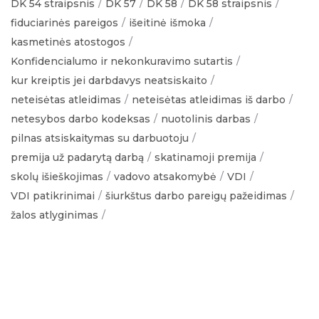
DK 54 straipsnis
DK 57
DK 58
DK 58 straipsnis
fiduciarinės pareigos
išeitinė išmoka
kasmetinės atostogos
Konfidencialumo ir nekonkuravimo sutartis
kur kreiptis jei darbdavys neatsiskaito
neteisėtas atleidimas
neteisėtas atleidimas iš darbo
netesybos darbo kodeksas
nuotolinis darbas
pilnas atsiskaitymas su darbuotoju
premija už padarytą darbą
skatinamoji premija
skolų išieškojimas
vadovo atsakomybė
VDI
VDI patikrinimai
šiurkštus darbo pareigų pažeidimas
žalos atlyginimas