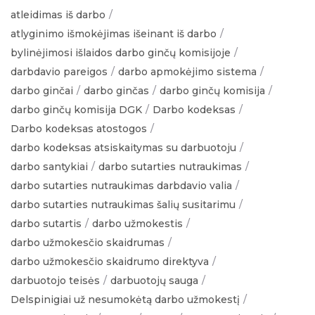
atleidimas iš darbo
atlyginimo išmokėjimas išeinant iš darbo
bylinėjimosi išlaidos darbo ginčų komisijoje
darbdavio pareigos
darbo apmokėjimo sistema
darbo ginčai
darbo ginčas
darbo ginčų komisija
darbo ginčų komisija DGK
Darbo kodeksas
Darbo kodeksas atostogos
darbo kodeksas atsiskaitymas su darbuotoju
darbo santykiai
darbo sutarties nutraukimas
darbo sutarties nutraukimas darbdavio valia
darbo sutarties nutraukimas šalių susitarimu
darbo sutartis
darbo užmokestis
darbo užmokesčio skaidrumas
darbo užmokesčio skaidrumo direktyva
darbuotojo teisės
darbuotojų sauga
Delspinigiai už nesumokėtą darbo užmokestį