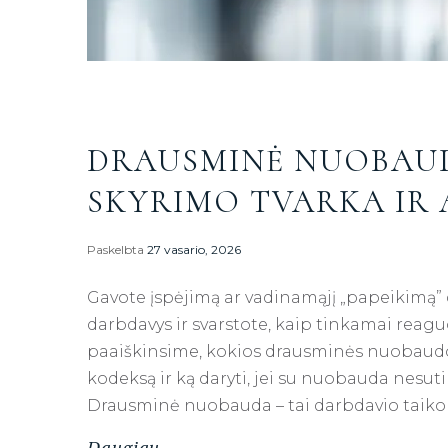
DRAUSMINĖ NUOBAUD
SKYRIMO TVARKA IR
Paskelbta
27 vasario, 2026
Gavote įspėjimą ar vadinamąjį „papeikimą” da
darbdavys ir svarstote, kaip tinkamai reag
paaiškinsime, kokios drausminės nuobaudos
kodeksą ir ką daryti, jei su nuobauda nesu
Drausminė nuobauda – tai darbdavio taiko
Daugiau