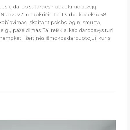
usių darbo sutarties nutraukimo atvejų,
 Nuo 2022 m. lapkričio 1 d. Darbo kodekso 58
ekabiavimas, įskaitant psichologinį smurtą,
reigų pažeidimas. Tai reiškia, kad darbdavys turi
r nemokėti išeitinės išmokos darbuotojui, kuris