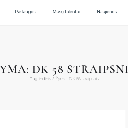
PAS
Paslaugos
Mūsų talentai
Naujienos
MŪS
NAU
YMA: DK 58 STRAIPSN
DUK
Pagrindinis
Žyma: DK 58 straipsnis
KON
KON