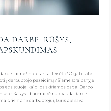
A DARBE: RŪŠYS,
 APSKUNDIMAS
rbe – ir nežinote, ar tai teisėta? O gal esate
uoti į darbuotojo pažeidimą? Šiame straipsnyje
 egzistuoja, kaip jos skiriamos pagal Darbo
tinkate. Kas yra drausminė nuobauda darbe
ma priemonė darbuotojui, kuris dėl savo…