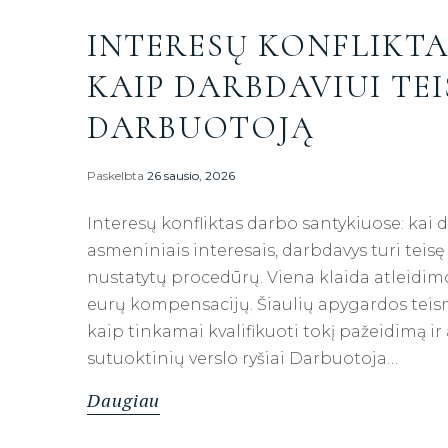
INTERESŲ KONFLIKTA
KAIP DARBDAVIUI TEI
DARBUOTOJĄ
Paskelbta
26 sausio, 2026
Interesų konfliktas darbo santykiuose: kai 
asmeniniais interesais, darbdavys turi teisę
nustatytų procedūrų. Viena klaida atleidim
eurų kompensacijų. Šiaulių apygardos teis
kaip tinkamai kvalifikuoti tokį pažeidimą ir
sutuoktinių verslo ryšiai Darbuotoja…
Daugiau