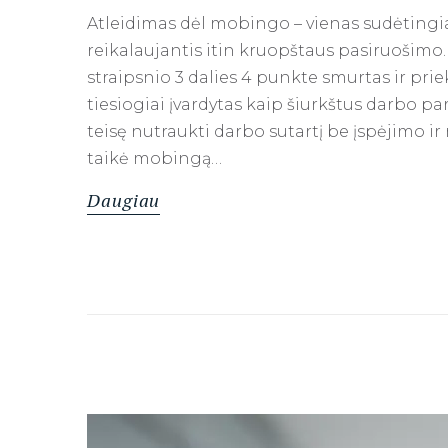
Atleidimas dėl mobingo – vienas sudėtingia
reikalaujantis itin kruopštaus pasiruošimo.
straipsnio 3 dalies 4 punkte smurtas ir pri
tiesiogiai įvardytas kaip šiurkštus darbo pa
teisę nutraukti darbo sutartį be įspėjimo i
taikė mobingą…
Daugiau