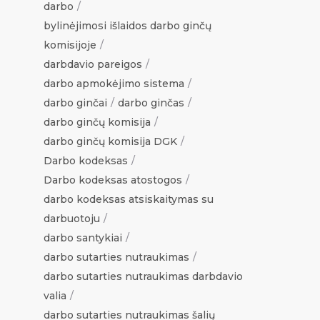
darbo
bylinėjimosi išlaidos darbo ginčų
komisijoje
darbdavio pareigos
darbo apmokėjimo sistema
darbo ginčai
darbo ginčas
darbo ginčų komisija
darbo ginčų komisija DGK
Darbo kodeksas
Darbo kodeksas atostogos
darbo kodeksas atsiskaitymas su
darbuotoju
darbo santykiai
darbo sutarties nutraukimas
darbo sutarties nutraukimas darbdavio
valia
darbo sutarties nutraukimas šalių