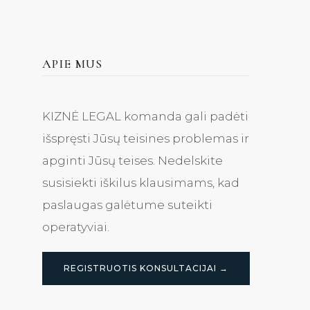
APIE MUS
KIZNĖ LEGAL komanda gali padėti
išspręsti Jūsų teisines problemas ir
apginti Jūsų teises. Nedelskite
susisiekti iškilus klausimams, kad
paslaugas galėtume suteikti
operatyviai.
REGISTRUOTIS KONSULTACIJAI →