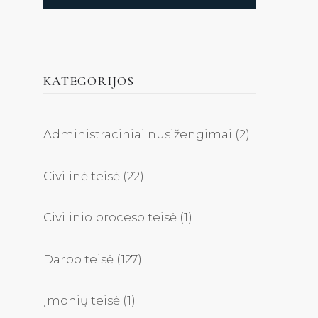
KATEGORIJOS
Administraciniai nusižengimai
(2)
Civilinė teisė
(22)
Civilinio proceso teisė
(1)
Darbo teisė
(127)
Įmonių teisė
(1)