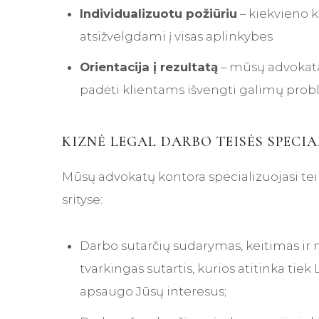
Individualizuotu požiūriu
– kiekvieno k
atsižvelgdami į visas aplinkybes
Orientacija į rezultatą
– mūsų advokatai
padėti klientams išvengti galimų prob
KIZNĖ LEGAL DARBO TEISĖS SPECI
Mūsų advokatų kontora specializuojasi tei
srityse:
Darbo sutarčių sudarymas, keitimas ir
tvarkingas sutartis, kurios atitinka tie
apsaugo Jūsų interesus;