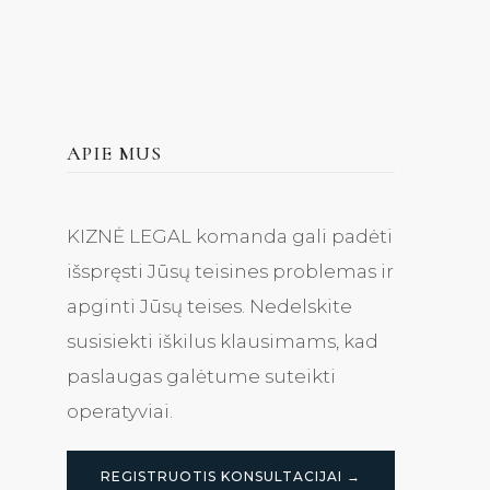
APIE MUS
KIZNĖ LEGAL komanda gali padėti
išspręsti Jūsų teisines problemas ir
apginti Jūsų teises. Nedelskite
susisiekti iškilus klausimams, kad
paslaugas galėtume suteikti
operatyviai.
REGISTRUOTIS KONSULTACIJAI →