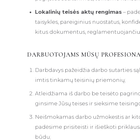
Lokalinių teisės aktų rengimas
– pade
taisykles, pareiginius nuostatus, konf
kitus dokumentus, reglamentuojančius
DARBUOTOJAMS MŪSŲ PROFESIONALI
Darbdavys pažeidžia darbo sutarties s
imtis tinkamų teisinių priemonių;
Atleidžiama iš darbo be teisėto pagrind
ginsime Jūsų teises ir sieksime teisi
Neišmokamas darbo užmokestis ar kitos
padėsime prisiteisti ir išieškoti prikla
būdu;