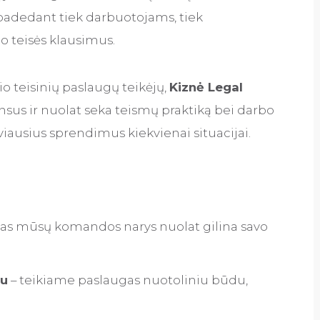
 padedant tiek darbuotojams, tiek
o teisės klausimus.
 teisinių paslaugų teikėjų,
Kiznė Legal
ansus ir nuolat seka teismų praktiką bei darbo
tyviausius sprendimus kiekvienai situacijai.
nas mūsų komandos narys nuolat gilina savo
du
– teikiame paslaugas nuotoliniu būdu,