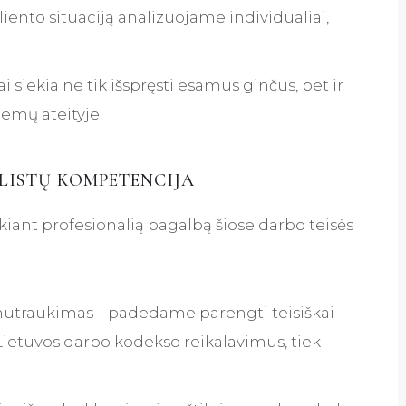
liento situaciją analizuojame individualiai,
 siekia ne tik išspręsti esamus ginčus, bet ir
lemų ateityje
ALISTŲ KOMPETENCIJA
kiant profesionalią pagalbą šiose darbo teisės
 nutraukimas – padedame parengti teisiškai
k Lietuvos darbo kodekso reikalavimus, tiek