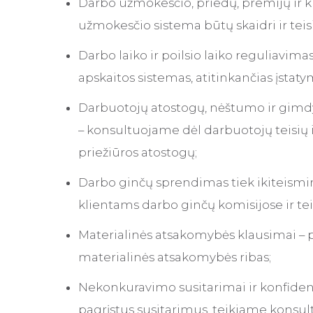
Darbo užmokesčio, priedų, premijų ir k
užmokesčio sistema būtų skaidri ir teisi
Darbo laiko ir poilsio laiko reguliavim
apskaitos sistemas, atitinkančias įstat
Darbuotojų atostogų, nėštumo ir gimdy
– konsultuojame dėl darbuotojų teisių i
priežiūros atostogų;
Darbo ginčų sprendimas tiek ikiteismin
klientams darbo ginčų komisijose ir t
Materialinės atsakomybės klausimai – p
materialinės atsakomybės ribas;
Nekonkuravimo susitarimai ir konfide
pagrįstus susitarimus, teikiame konsul