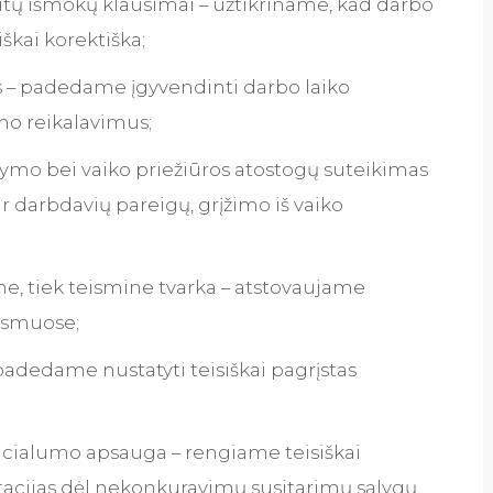
itų išmokų klausimai – užtikriname, kad darbo
škai korektiška;
as – padedame įgyvendinti darbo laiko
ymo reikalavimus;
mo bei vaiko priežiūros atostogų suteikimas
r darbdavių pareigų, grįžimo iš vaiko
e, tiek teismine tvarka – atstovaujame
eismuose;
adedame nustatyti teisiškai pagrįstas
ncialumo apsauga – rengiame teisiškai
tacijas dėl nekonkuravimų susitarimų sąlygų.