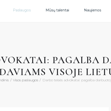
PAS
Paslaugos
Mūsų talentai
Naujienos
MŪS
NAU
DVOKATAI: PAGALBA 
DUK
DAVIAMS VISOJE LIET
KON
ndinis
Visos paslaugos
Darbo teisės advokatai: pagalba darbuotoj
KON