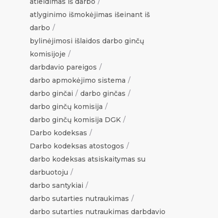
atleidimas iš darbo
atlyginimo išmokėjimas išeinant iš
darbo
bylinėjimosi išlaidos darbo ginčų
komisijoje
darbdavio pareigos
darbo apmokėjimo sistema
darbo ginčai
darbo ginčas
darbo ginčų komisija
darbo ginčų komisija DGK
Darbo kodeksas
Darbo kodeksas atostogos
darbo kodeksas atsiskaitymas su
darbuotoju
darbo santykiai
darbo sutarties nutraukimas
darbo sutarties nutraukimas darbdavio