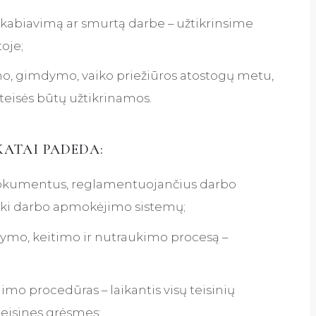
iekabiavimą ar smurtą darbe – užtikrinsime
oje;
o, gimdymo, vaiko priežiūros atostogų metu,
 teisės būtų užtikrinamos.
ATAI PADEDA:
 dokumentus, reglamentuojančius darbo
ų iki darbo apmokėjimo sistemų;
arymo, keitimo ir nutraukimo procesą –
mo procedūras – laikantis visų teisinių
teisines grėsmes;