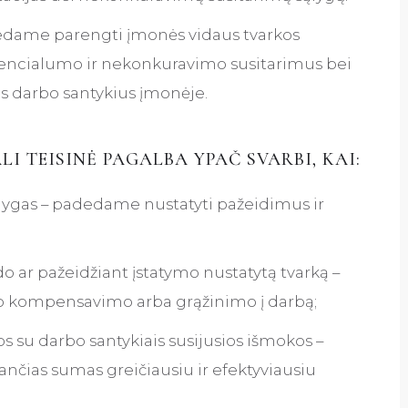
dame parengti įmonės vidaus tvarkos
idencialumo ir nekonkuravimo susitarimus bei
 darbo santykius įmonėje.
 TEISINĖ PAGALBA YPAČ SVARBI, KAI:
ąlygas – padedame nustatyti pažeidimus ir
o ar pažeidžiant įstatymo nustatytą tvarką –
ngo kompensavimo arba grąžinimo į darbą;
 su darbo santykiais susijusios išmokos –
usančias sumas greičiausiu ir efektyviausiu