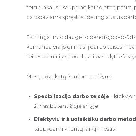
teisininkai, sukaupę neįkainojamą patirtį
darbdaviams spręsti sudėtingiausius darb
Skirtingai nuo daugelio bendrojo pobūdžio
komanda yra įsigilinusi į darbo teisės niu
teisės aktualijas, todėl gali pasiūlyti efek
Mūsų advokatų kontora pasižymi:
Specializacija darbo teisėje
– kiekvie
žinias būtent šioje srityje
Efektyviu ir šiuolaikišku darbo meto
taupydami klientų laiką ir lėšas