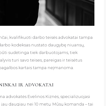
nčai, kvalifikuoti darbo teisės advokatai tampa
 darbo kodeksas nustato daugybę niuansų,
i būti sudėtinga tiek darbuotojams, tiek
vis turi savo teises, pareigas ir teisėtus
os pagalbos kartais tampa neįmanoma.
ININKAI IR ADVOKATAI
 advokatės Evelinos Kiznės, specializuojasi
tį jau daugiau nei 10 metų. Mūsų komanda – tai