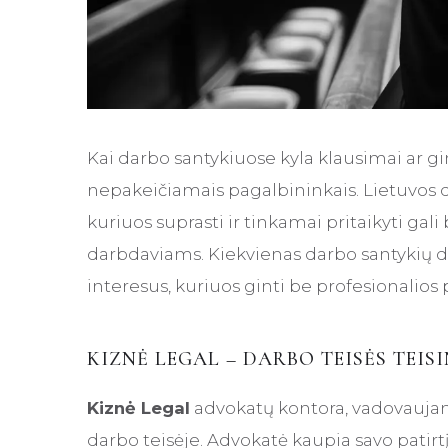
Kai darbo santykiuose kyla klausimai ar gi
nepakeičiamais pagalbininkais. Lietuvos
kuriuos suprasti ir tinkamai pritaikyti gal
darbdaviams. Kiekvienas darbo santykių daly
interesus, kuriuos ginti be profesionali
KIZNĖ LEGAL – DARBO TEISĖS TEIS
Kiznė Legal
advokatų kontora, vadovaujama
darbo teisėje. Advokatė kaupia savo patir