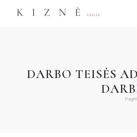
Skip
to
content
DARBO TEISĖS A
DARB
Pagri