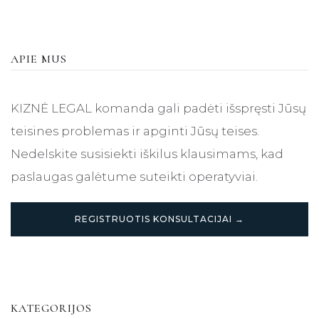
APIE MUS
KIZNĖ LEGAL komanda gali padėti išspręsti Jūsų
teisines problemas ir apginti Jūsų teises.
Nedelskite susisiekti iškilus klausimams, kad
paslaugas galėtume suteikti operatyviai.
REGISTRUOTIS KONSULTACIJAI →
KATEGORIJOS