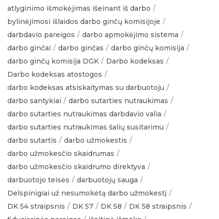
atlyginimo išmokėjimas išeinant iš darbo
bylinėjimosi išlaidos darbo ginčų komisijoje
darbdavio pareigos
darbo apmokėjimo sistema
darbo ginčai
darbo ginčas
darbo ginčų komisija
darbo ginčų komisija DGK
Darbo kodeksas
Darbo kodeksas atostogos
darbo kodeksas atsiskaitymas su darbuotoju
darbo santykiai
darbo sutarties nutraukimas
darbo sutarties nutraukimas darbdavio valia
darbo sutarties nutraukimas šalių susitarimu
darbo sutartis
darbo užmokestis
darbo užmokesčio skaidrumas
darbo užmokesčio skaidrumo direktyva
darbuotojo teisės
darbuotojų sauga
Delspinigiai už nesumokėtą darbo užmokestį
DK 54 straipsnis
DK 57
DK 58
DK 58 straipsnis