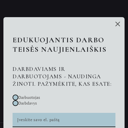
Mūsų talentai
Paslaugos
EDUKUOJANTIS DARBO
Nuotolinės konsultacijos
TEISĖS NAUJIENLAIŠKIS
Darbo teisės advokatai
DARBDAVIAMS IR
Advokatas Kaune
DARBUOTOJAMS - NAUDINGA
ŽINOTI. PAŽYMĖKITE, KAS ESATE:
Naujienos
Darbuotojas
Kontaktai
Darbdavys