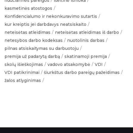
fiduciarinės pareigos
išeitinė išmoka
kasmetinės atostogos
Konfidencialumo ir nekonkuravimo sutartis
kur kreiptis jei darbdavys neatsiskaito
neteisėtas atleidimas
neteisėtas atleidimas iš darbo
netesybos darbo kodeksas
nuotolinis darbas
pilnas atsiskaitymas su darbuotoju
premija už padarytą darbą
skatinamoji premija
skolų išieškojimas
vadovo atsakomybė
VDI
VDI patikrinimai
šiurkštus darbo pareigų pažeidimas
žalos atlyginimas