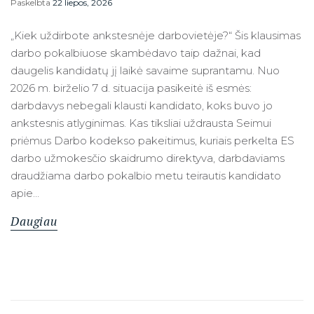
Paskelbta
22 liepos, 2026
„Kiek uždirbote ankstesnėje darbovietėje?“ Šis klausimas
darbo pokalbiuose skambėdavo taip dažnai, kad
daugelis kandidatų jį laikė savaime suprantamu. Nuo
2026 m. birželio 7 d. situacija pasikeitė iš esmės:
darbdavys nebegali klausti kandidato, koks buvo jo
ankstesnis atlyginimas. Kas tiksliai uždrausta Seimui
priėmus Darbo kodekso pakeitimus, kuriais perkelta ES
darbo užmokesčio skaidrumo direktyva, darbdaviams
draudžiama darbo pokalbio metu teirautis kandidato
apie…
Daugiau