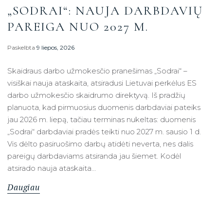
„SODRAI“: NAUJA DARBDAVIŲ
PAREIGA NUO 2027 M.
Paskelbta
9 liepos, 2026
Skaidraus darbo užmokesčio pranešimas „Sodrai“ –
visiškai nauja ataskaita, atsiradusi Lietuvai perkėlus ES
darbo užmokesčio skaidrumo direktyvą. Iš pradžių
planuota, kad pirmuosius duomenis darbdaviai pateiks
jau 2026 m. liepą, tačiau terminas nukeltas: duomenis
„Sodrai“ darbdaviai pradės teikti nuo 2027 m. sausio 1 d.
Vis dėlto pasiruošimo darbų atidėti neverta, nes dalis
pareigų darbdaviams atsiranda jau šiemet. Kodėl
atsirado nauja ataskaita…
Daugiau