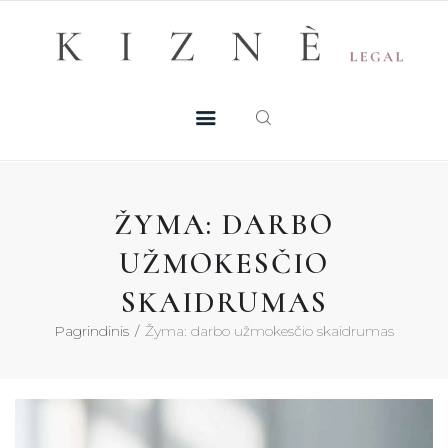
Skip
+370 605 38 755
Registruotis konsultacijai
to
PASLAUGOS
content
MŪSŲ TALENTAI
NAUJIENOS
ŽYMA: DARBO
DUK
UŽMOKESČIO
SKAIDRUMAS
KONTAKTAI
Pagrindinis
Žyma: darbo užmokesčio skaidrumas
KONSULTACIJA