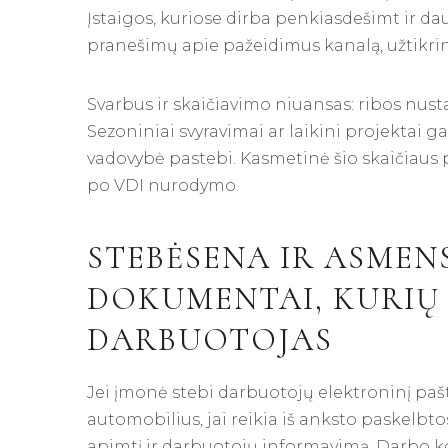
Įstaigos, kuriose dirba penkiasdešimt ir dau
pranešimų apie pažeidimus kanalą, užtikri
Svarbus ir skaičiavimo niuansas: ribos nust
Sezoniniai svyravimai ar laikini projektai ga
vadovybė pastebi. Kasmetinė šio skaičiaus pa
po VDI nurodymo.
STEBĖSENA IR ASMEN
DOKUMENTAI, KURIŲ 
DARBUOTOJAS
Jei įmonė stebi darbuotojų elektroninį paš
automobilius, jai reikia iš anksto paskelbto
apimtį ir darbuotojų informavimą. Darbo k