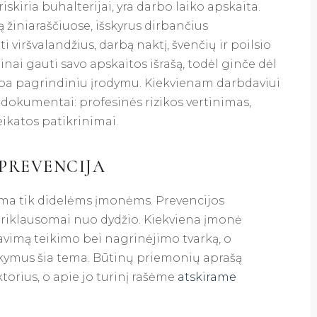
skiria buhalterijai, yra darbo laiko apskaita.
 žiniaraščiuose, išskyrus dirbančius
 viršvalandžius, darbą naktį, švenčių ir poilsio
nai gauti savo apskaitos išrašą, todėl ginče dėl
pa pagrindiniu įrodymu. Kiekvienam darbdaviui
s dokumentai: profesinės rizikos vertinimas,
eikatos patikrinimai.
PREVENCIJA
iama tik didelėms įmonėms. Prevencijos
epriklausomai nuo dydžio. Kiekviena įmonė
avimą teikimo bei nagrinėjimo tvarką, o
ymus šia tema. Būtinų priemonių aprašą
ktorius, o apie jo turinį rašėme
atskirame