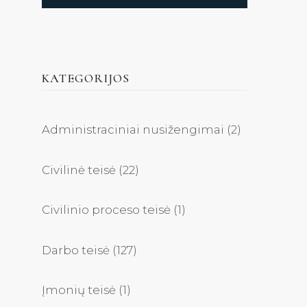
KATEGORIJOS
Administraciniai nusižengimai
(2)
Civilinė teisė
(22)
Civilinio proceso teisė
(1)
Darbo teisė
(127)
Įmonių teisė
(1)