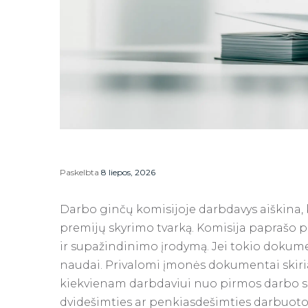
Paskelbta
8 liepos, 2026
Darbo ginčų komisijoje darbdavys aiškina, 
premijų skyrimo tvarką. Komisija paprašo pa
ir supažindinimo įrodymą. Jei tokio dokume
naudai. Privalomi įmonės dokumentai skiria
kiekvienam darbdaviui nuo pirmos darbo sut
dvidešimties ar penkiasdešimties darbuotojų