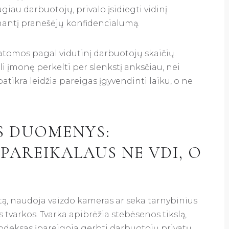
giau darbuotojų, privalo įsidiegti vidinį
nantį pranešėjų konfidencialumą.
atomos pagal vidutinį darbuotojų skaičių.
li įmonę perkelti per slenkstį anksčiau, nei
tikra leidžia pareigas įgyvendinti laiku, o ne
S DUOMENYS:
PAREIKALAUS NE VDI, O
tą, naudoja vaizdo kameras ar seka tarnybinius
s tvarkos. Tvarka apibrėžia stebėsenos tikslą,
odeksas įpareigoja gerbti darbuotojų privatų