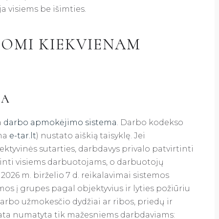
ja visiems be išimties.
LOMI KIEKVIENAM
MA
a
darbo apmokėjimo sistema
. Darbo kodekso
ama
e-tar.lt
) nustato aiškią taisyklę. Jei
ktyvinės sutarties, darbdavys privalo patvirtinti
žinti visiems darbuotojams, o darbuotojų
2026 m. birželio 7 d. reikalavimai sistemos
os į grupes pagal objektyvius ir lyties požiūriu
darbo užmokesčio dydžiai ar ribos, priedų ir
vata numatyta tik mažesniems darbdaviams: