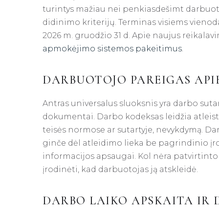
turintys mažiau nei penkiasdešimt darbuo
didinimo kriterijų. Terminas visiems vienodas
2026 m. gruodžio 31 d. Apie naujus reikala
apmokėjimo sistemos pakeitimus
.
DARBUOTOJO PAREIGAS API
Antras universalus sluoksnis yra darbo sutar
dokumentai. Darbo kodeksas leidžia atleist
teisės normose ar sutartyje, nevykdymą. Dar
ginče dėl atleidimo lieka be pagrindinio įr
informacijos apsaugai. Kol nėra patvirtinto
įrodinėti, kad darbuotojas ją atskleidė.
DARBO LAIKO APSKAITA IR