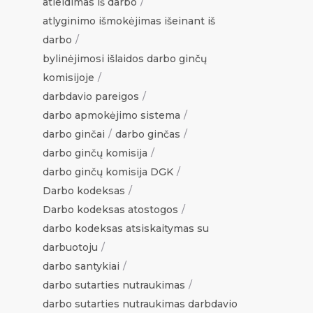
atleidimas iš darbo
atlyginimo išmokėjimas išeinant iš
darbo
bylinėjimosi išlaidos darbo ginčų
komisijoje
darbdavio pareigos
darbo apmokėjimo sistema
darbo ginčai
darbo ginčas
darbo ginčų komisija
darbo ginčų komisija DGK
Darbo kodeksas
Darbo kodeksas atostogos
darbo kodeksas atsiskaitymas su
darbuotoju
darbo santykiai
darbo sutarties nutraukimas
darbo sutarties nutraukimas darbdavio