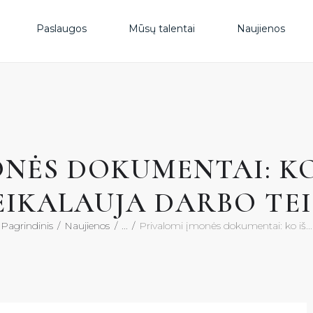
PAS
Paslaugos
Mūsų talentai
Naujienos
MŪS
NAU
ONĖS DOKUMENTAI: KO
DUK
EIKALAUJA DARBO TEI
KON
Pagrindinis
Naujienos
...
Privalomi įmonės dokumentai: ko iš...
KON