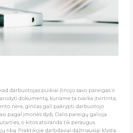
kad darbuotojas puikiai žinojo savo pareigas ir
rodyti dokumentą, kuriame ta tvarka įtvirtinta,
nto nėra, ginčas gali pakrypti darbuotojo
si pagal įmonės dydį. Dalis pareigų galioja
arties, o kitos atsiranda tik peraugus
 ribą. Praktikoje darbdaviai dažniausiai klysta