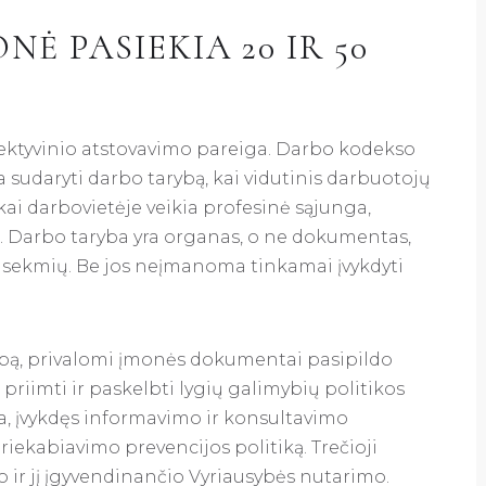
NĖ PASIEKIA 20 IR 50
ektyvinio atstovavimo pareiga. Darbo kodekso
va sudaryti darbo tarybą, kai vidutinis darbuotojų
 kai darbovietėje veikia profesinė sąjunga,
ų. Darbo taryba yra organas, o ne dokumentas,
asekmių. Be jos neįmanoma tinkamai įvykdyti
bą, privalomi įmonės dokumentai pasipildo
 priimti ir paskelbti lygių galimybių politikos
a, įvykdęs informavimo ir konsultavimo
 priekabiavimo prevencijos politiką. Trečioji
 ir jį įgyvendinančio Vyriausybės nutarimo.