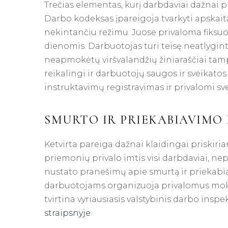
Trečias elementas, kurį darbdaviai dažnai pri
Darbo kodeksas įpareigoja tvarkyti apskaitą
nekintančiu režimu. Juose privaloma fiksuoti
dienomis. Darbuotojas turi teisę neatlyginti
neapmokėtų viršvalandžių žiniaraščiai tam
reikalingi ir darbuotojų saugos ir sveikato
instruktavimų registravimas ir privalomi sv
SMURTO IR PRIEKABIAVIMO 
Ketvirta pareiga dažnai klaidingai priskir
priemonių privalo imtis visi darbdaviai, n
nustato pranešimų apie smurtą ir priekabi
darbuotojams organizuoja privalomus mok
tvirtina vyriausiasis valstybinis darbo inspe
straipsnyje
.