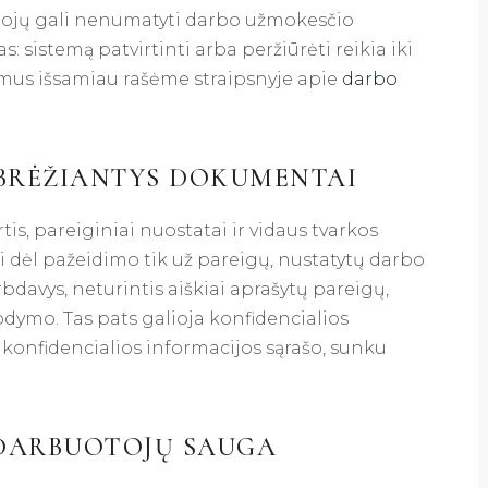
tojų gali nenumatyti darbo užmokesčio
: sistemą patvirtinti arba peržiūrėti reikia iki
vimus išsamiau rašėme straipsnyje apie
darbo
BRĖŽIANTYS DOKUMENTAI
tis, pareiginiai nuostatai ir vidaus tvarkos
i dėl pažeidimo tik už pareigų, nustatytų darbo
bdavys, neturintis aiškiai aprašytų pareigų,
odymo. Tas pats galioja konfidencialios
 konfidencialios informacijos sąrašo, sunku
 DARBUOTOJŲ SAUGA