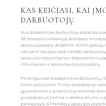
KAS KEIČIASI, KAI ĮMO
DARBUOTOJŲ
Nuo dvidešimties darbuotojų atsiranda kol
169 straipsnis reikalauja darbdavio iniciaty
skaičius pasiekia dvidešimt. Išimtis galioja,
vienijanti daugiau kaip trečdalį darbuotoj
tačiau jos nebuvimas turi dokumentinių p
informavimo ir konsultavimo procedūrų.
Peržengus penkiasdešimties darbuotojų ri
trimis pozicijomis. Pirma, darbdavys privalo
įgyvendinimo ir priežiūros priemones. Antr
procedūras, jis tvirtina ir skelbia smurto ir
pareiga kyla iš Pranešėjų apsaugos įstatymo