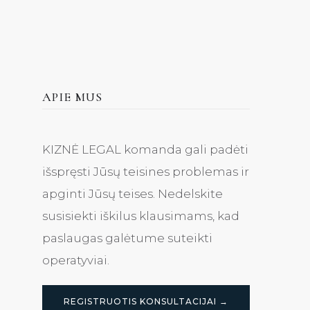
APIE MUS
KIZNĖ LEGAL komanda gali padėti
išspręsti Jūsų teisines problemas ir
apginti Jūsų teises. Nedelskite
susisiekti iškilus klausimams, kad
paslaugas galėtume suteikti
operatyviai.
REGISTRUOTIS KONSULTACIJAI →