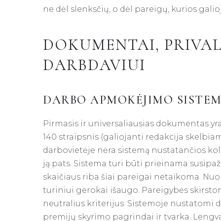
ne dėl slenksčių, o dėl pareigų, kurios galio
DOKUMENTAI, PRIVA
DARBDAVIUI
DARBO APMOKĖJIMO SISTE
Pirmasis ir universaliausias dokumentas yr
140 straipsnis (galiojanti redakcija skelbi
darbovietėje nėra sistemą nustatančios kole
ją pats. Sistema turi būti prieinama susipa
skaičiaus riba šiai pareigai netaikoma. Nuo 
turiniui gerokai išaugo. Pareigybės skirstom
neutralius kriterijus. Sistemoje nustatomi 
premijų skyrimo pagrindai ir tvarka. Leng