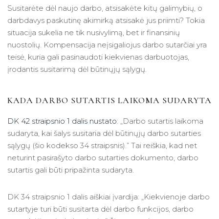
Susitarėte dėl naujo darbo, atsisakėte kitų galimybių, o
darbdavys paskutinę akimirką atsisakė jus priimti? Tokia
situacija sukelia ne tik nusivylimą, bet ir finansinių
nuostolių. Kompensacija neįsigaliojus darbo sutarčiai yra
teisė, kuria gali pasinaudoti kiekvienas darbuotojas,
įrodantis susitarimą dėl būtinųjų sąlygų.
KADA DARBO SUTARTIS LAIKOMA SUDARYTA
DK 42 straipsnio 1 dalis nustato
: „Darbo sutartis laikoma
sudaryta, kai šalys susitaria dėl būtinųjų darbo sutarties
sąlygų (šio kodekso 34 straipsnis).” Tai reiškia, kad net
neturint pasirašyto darbo sutarties dokumento, darbo
sutartis gali būti pripažinta sudaryta.
DK 34 straipsnio 1 dalis aiškiai įvardija: „Kiekvienoje darbo
sutartyje turi būti susitarta dėl darbo funkcijos, darbo