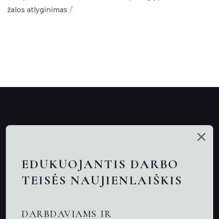
žalos atlyginimas
Mūsų talentai
Paslaugos
EDUKUOJANTIS DARBO
Nuotolinės konsultacijos
TEISĖS NAUJIENLAIŠKIS
Darbo teisės advokatai
DARBDAVIAMS IR
Advokatas Kaune