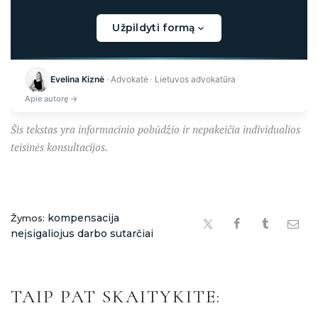
Užpildyti formą
Kraunama...
Evelina Kiznė
· Advokatė · Lietuvos advokatūra
Apie autorę →
Šis tekstas yra informacinio pobūdžio ir nepakeičia individualios
teisinės konsultacijos.
kompensacija
Žymos:
neįsigaliojus darbo sutarčiai
TAIP PAT SKAITYKITE: