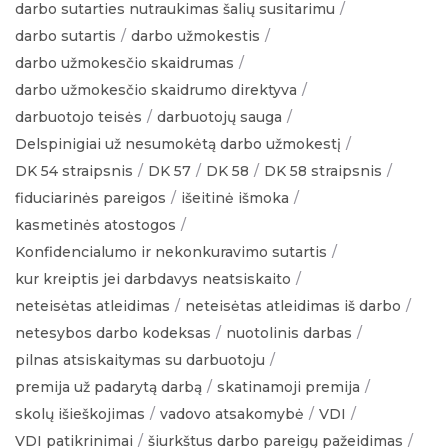
darbo sutarties nutraukimas šalių susitarimu
darbo sutartis
darbo užmokestis
darbo užmokesčio skaidrumas
darbo užmokesčio skaidrumo direktyva
darbuotojo teisės
darbuotojų sauga
Delspinigiai už nesumokėtą darbo užmokestį
DK 54 straipsnis
DK 57
DK 58
DK 58 straipsnis
fiduciarinės pareigos
išeitinė išmoka
kasmetinės atostogos
Konfidencialumo ir nekonkuravimo sutartis
kur kreiptis jei darbdavys neatsiskaito
neteisėtas atleidimas
neteisėtas atleidimas iš darbo
netesybos darbo kodeksas
nuotolinis darbas
pilnas atsiskaitymas su darbuotoju
premija už padarytą darbą
skatinamoji premija
skolų išieškojimas
vadovo atsakomybė
VDI
VDI patikrinimai
šiurkštus darbo pareigų pažeidimas