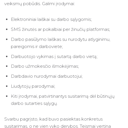
veiksmų pobūdis. Galimi įrodymai:
Elektroniniai laiškai su darbo sąlygomis;
SMS žinutės ar pokalbiai per žinučių platformas;
Darbo pasiūlymo laiškas su nurodytu atlyginimu,
pareigomis ir darboviete;
Darbuotojo vykimas į sutartą darbo vietą;
Darbo užmokesčio išmokėjimas;
Darbdavio nurodymai darbuotojui;
Liudytojų parodymai;
Kiti įrodymai, patvirtinantys susitarimą dėl būtinųjų
darbo sutarties sąlygų.
Svarbu pagrįsto, kad buvo pasiektas konkretus
susitarimas, o ne vien vyko derybos. Teismai vertina