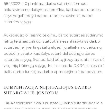
684/2022 (40 punktas), darbo sutarties formos
reikalavimo nesilaikymas nereiškia, kad darbo sutarties
šalys negali įrodyti darbo sutarties buvimo ir darbo
sutarties sąlygų.
Aukščiausiojo Teismo teigimu, darbo sutarties sudarymo
faktą teismas gali konstatuoti ir nesant rašytinės darbo
sutarties, jei, įvertinęs šalių elgesį, jų atliekamų veiksmų
pobūdį, nustato, kad šalys sutarė dėl būtinųjų darbo
sutarties sąlygų. Svarbu, kad būtų įrodytas susitarimas dėl
visų trijų būtinųjų sąlygų, kurias nurodo DK 34 straipsnio 1
dalis: darbo funkcijos, darbo apmokėjimo ir darbovietės.
KOMPENSACIJA NEĮSIGALIOJUS DARBO
SUTARČIAI IR JOS DYDIS
DK 42 straipsnio 3 dalis nustato: „Darbo sutartis įsigalioja