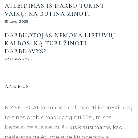
ATLEIDIMAS IŠ DARBO TURINT
VAIKŲ: KĄ BŪTINA ŽINOTI
15 kovo, 2025
DARBUOTOJAS NEMOKA LIETUVIŲ
KALBOS: KĄ TURI ŽINOTI
DARBDAVYS?
22 sausio, 2025
APIE MUS
KIZNĖ LEGAL komanda gali padėti išspręsti Jūsų
teisines problemas ir apginti Jūsų teises.
Nedelskite susisiekti iškilus klausimams, kad
paslaugas galėtume suteikti operatyviai.