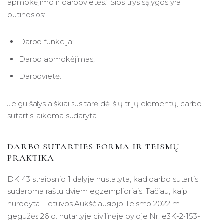
apmokėjimo ir darbovietės.” Šios trys sąlygos yra
būtinosios:
Darbo funkcija;
Darbo apmokėjimas;
Darbovietė.
Jeigu šalys aiškiai susitarė dėl šių trijų elementų, darbo
sutartis laikoma sudaryta.
DARBO SUTARTIES FORMA IR TEISMŲ
PRAKTIKA
DK 43 straipsnio 1 dalyje nustatyta, kad darbo sutartis
sudaroma raštu dviem egzemplioriais. Tačiau, kaip
nurodyta Lietuvos Aukščiausiojo Teismo 2022 m.
gegužės 26 d. nutartyje civilinėje byloje Nr. e3K-2-153-