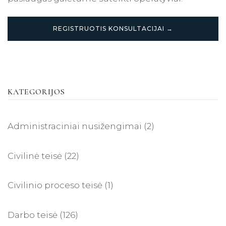
REGISTRUOTIS KONSULTACIJAI →
KATEGORIJOS
Administraciniai nusižengimai
(2)
Civilinė teisė
(22)
Civilinio proceso teisė
(1)
Darbo teisė
(126)