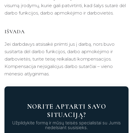
visumą įrodymų, kurie gali patvirtinti, kad šalys sutarė dėl
darbo funkcijos, darbo apmokėjimo ir darbovietės.
IŠVADA
Jei darbdavys atsisakė priimti jus į darbą, nors buvo
susitarta dėl darbo funkcijos, darbo apmokėjimo ir
darbovietės, turite teisę reikalauti kompensacijos.
Kompensacija neįsigaliojus darbo sutarčiai – vieno
mėnesio atlyginimas.
NORITE APTARTI SAVO
SITUACIJĄ?
Užpildykite formą ir mūsų teisės specialistai su Jumis
nedelsiant susisieks.