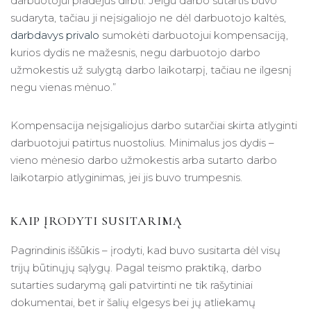
darbuotojui pradėjus dirbti. Jeigu darbo sutartis buvo
sudaryta, tačiau ji neįsigaliojo ne dėl darbuotojo kaltės,
darbdavys privalo
sumokėti darbuotojui kompensaciją,
kurios dydis ne mažesnis, negu darbuotojo darbo
užmokestis už sulygtą darbo laikotarpį, tačiau ne ilgesnį
negu vienas mėnuo.”
Kompensacija neįsigaliojus darbo sutarčiai skirta atlyginti
darbuotojui patirtus nuostolius. Minimalus jos dydis –
vieno mėnesio darbo užmokestis arba sutarto darbo
laikotarpio atlyginimas, jei jis buvo trumpesnis.
KAIP ĮRODYTI SUSITARIMĄ
Pagrindinis iššūkis – įrodyti, kad buvo susitarta dėl visų
trijų būtinųjų sąlygų. Pagal teismo praktiką, darbo
sutarties sudarymą gali patvirtinti ne tik rašytiniai
dokumentai, bet ir šalių elgesys bei jų atliekamų