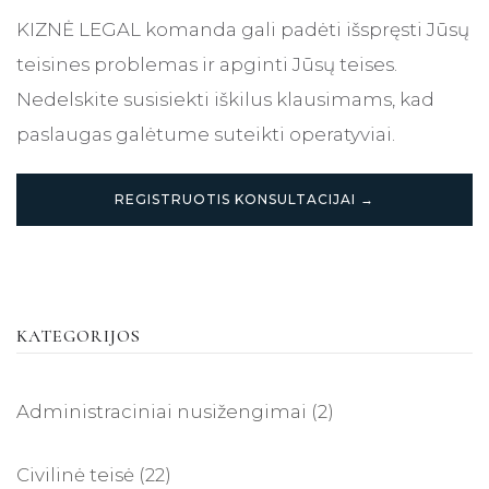
KIZNĖ LEGAL komanda gali padėti išspręsti Jūsų
teisines problemas ir apginti Jūsų teises.
Nedelskite susisiekti iškilus klausimams, kad
paslaugas galėtume suteikti operatyviai.
REGISTRUOTIS KONSULTACIJAI →
KATEGORIJOS
Administraciniai nusižengimai
(2)
Civilinė teisė
(22)