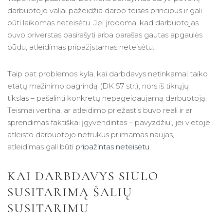
darbuotojo valiai pažeidžia darbo teisės principus ir gali
būti laikomas neteisėtu. Jei įrodoma, kad darbuotojas
buvo priverstas pasirašyti arba parašas gautas apgaulės
būdu, atleidimas pripažįstamas neteisėtu.
Taip pat problemos kyla, kai darbdavys netinkamai taiko
etatų mažinimo pagrindą (DK 57 str.), nors iš tikrųjų
tikslas – pašalinti konkretų nepageidaujamą darbuotoją.
Teismai vertina, ar atleidimo priežastis buvo reali ir ar
sprendimas faktiškai įgyvendintas – pavyzdžiui, jei vietoje
atleisto darbuotojo netrukus priimamas naujas,
atleidimas gali būti
pripažintas neteisėtu
.
KAI DARBDAVYS SIŪLO
SUSITARIMĄ ŠALIŲ
SUSITARIMU