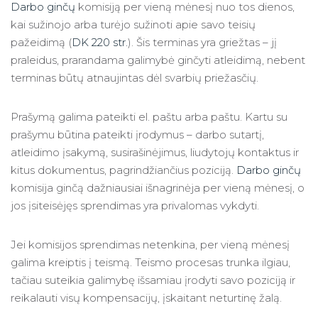
Darbo ginčų
komisiją per vieną mėnesį nuo tos dienos,
kai sužinojo arba turėjo sužinoti apie savo teisių
pažeidimą (
DK 220 str.
). Šis terminas yra griežtas – jį
praleidus, prarandama galimybė ginčyti atleidimą, nebent
terminas būtų atnaujintas dėl svarbių priežasčių.
Prašymą galima pateikti el. paštu arba paštu. Kartu su
prašymu būtina pateikti įrodymus – darbo sutartį,
atleidimo įsakymą, susirašinėjimus, liudytojų kontaktus ir
kitus dokumentus, pagrindžiančius poziciją.
Darbo ginčų
komisija ginčą dažniausiai išnagrinėja per vieną mėnesį, o
jos įsiteisėjęs sprendimas yra privalomas vykdyti.
Jei komisijos sprendimas netenkina, per vieną mėnesį
galima kreiptis į teismą. Teismo procesas trunka ilgiau,
tačiau suteikia galimybę išsamiau įrodyti savo poziciją ir
reikalauti visų kompensacijų, įskaitant neturtinę žalą.