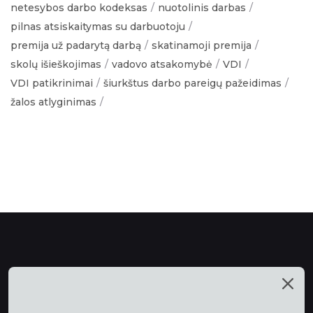
netesybos darbo kodeksas
nuotolinis darbas
pilnas atsiskaitymas su darbuotoju
premija už padarytą darbą
skatinamoji premija
skolų išieškojimas
vadovo atsakomybė
VDI
VDI patikrinimai
šiurkštus darbo pareigų pažeidimas
žalos atlyginimas
Mūsų talentai
Paslaugos