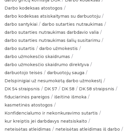
Darbo kodeksas atostogos
darbo kodeksas atsiskaitymas su darbuotoju
darbo santykiai
darbo sutarties nutraukimas
darbo sutarties nutraukimas darbdavio valia
darbo sutarties nutraukimas šalių susitarimu
darbo sutartis
darbo užmokestis
darbo užmokesčio skaidrumas
darbo užmokesčio skaidrumo direktyva
darbuotojo teisės
darbuotojų sauga
Delspinigiai už nesumokėtą darbo užmokestį
DK 54 straipsnis
DK 57
DK 58
DK 58 straipsnis
fiduciarinės pareigos
išeitinė išmoka
kasmetinės atostogos
Konfidencialumo ir nekonkuravimo sutartis
kur kreiptis jei darbdavys neatsiskaito
neteisėtas atleidimas
neteisėtas atleidimas iš darbo