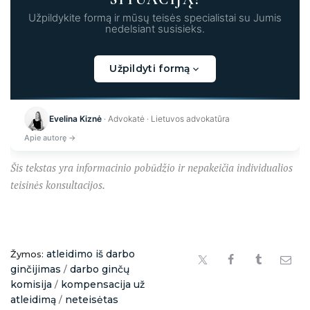
Užpildykite formą ir mūsų teisės specialistai su Jumis
nedelsiant susisieks.
Užpildyti formą
Kraunama...
Evelina Kiznė
· Advokatė · Lietuvos advokatūra
Apie autorę →
Šis tekstas yra informacinio pobūdžio ir nepakeičia individualios
teisinės konsultacijos.
atleidimo iš darbo
Žymos:
ginčijimas
darbo ginčų
/
komisija
kompensacija už
/
atleidimą
neteisėtas
/