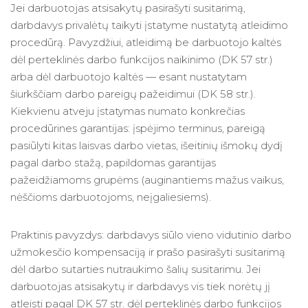
Jei darbuotojas atsisakytų pasirašyti susitarimą,
darbdavys privalėtų taikyti įstatyme nustatytą atleidimo
procedūrą. Pavyzdžiui, atleidimą be darbuotojo kaltės
dėl perteklinės darbo funkcijos naikinimo (DK 57 str.)
arba dėl darbuotojo kaltės — esant nustatytam
šiurkščiam darbo pareigų pažeidimui (DK 58 str.).
Kiekvienu atveju įstatymas numato konkrečias
procedūrines garantijas: įspėjimo terminus, pareigą
pasiūlyti kitas laisvas darbo vietas, išeitinių išmokų dydį
pagal darbo stažą, papildomas garantijas
pažeidžiamoms grupėms (auginantiems mažus vaikus,
nėščioms darbuotojoms, neįgaliesiems).
Praktinis pavyzdys: darbdavys siūlo vieno vidutinio darbo
užmokesčio kompensaciją ir prašo pasirašyti susitarimą
dėl darbo sutarties nutraukimo šalių susitarimu. Jei
darbuotojas atsisakytų ir darbdavys vis tiek norėtų jį
atleisti pagal DK 57 str. dėl perteklinės darbo funkcijos