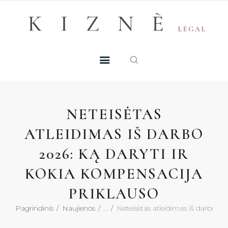
Skip
+370 605 38 755
Registruotis konsultacijai
to
PASLAUGOS
content
MŪSŲ TALENTAI
NAUJIENOS
NETEISĖTAS
DUK
ATLEIDIMAS IŠ DARBO
2026: KĄ DARYTI IR
KONTAKTAI
KOKIA KOMPENSACIJA
KONSULTACIJA
PRIKLAUSO
Pagrindinis
Naujienos
...
Neteisėtas atleidimas iš darbo 202