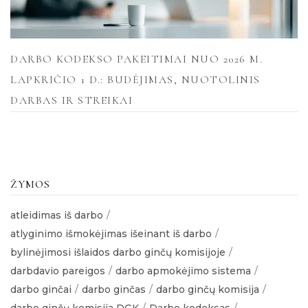
DARBO KODEKSO PAKEITIMAI NUO 2026 M.
LAPKRIČIO 1 D.: BUDĖJIMAS, NUOTOLINIS
DARBAS IR STREIKAI
ŽYMOS
atleidimas iš darbo
atlyginimo išmokėjimas išeinant iš darbo
bylinėjimosi išlaidos darbo ginčų komisijoje
darbdavio pareigos
darbo apmokėjimo sistema
darbo ginčai
darbo ginčas
darbo ginčų komisija
darbo ginčų komisija DGK
Darbo kodeksas