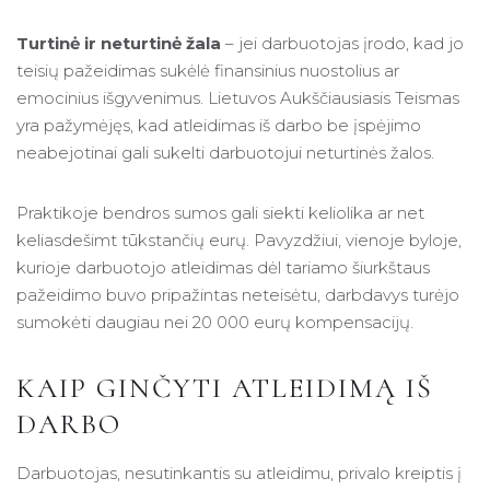
Turtinė ir neturtinė žala
– jei darbuotojas įrodo, kad jo
teisių pažeidimas sukėlė finansinius nuostolius ar
emocinius išgyvenimus. Lietuvos Aukščiausiasis Teismas
yra pažymėjęs, kad atleidimas iš darbo be įspėjimo
neabejotinai gali sukelti darbuotojui neturtinės žalos.
Praktikoje bendros sumos gali siekti keliolika ar net
keliasdešimt tūkstančių eurų. Pavyzdžiui, vienoje byloje,
kurioje darbuotojo atleidimas dėl tariamo šiurkštaus
pažeidimo buvo pripažintas neteisėtu, darbdavys turėjo
sumokėti daugiau nei 20 000 eurų kompensacijų.
KAIP GINČYTI ATLEIDIMĄ IŠ
DARBO
Darbuotojas, nesutinkantis su atleidimu, privalo kreiptis į