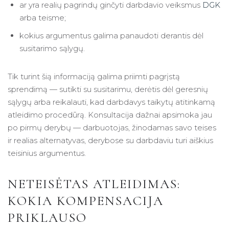
ar yra realių pagrindų ginčyti darbdavio veiksmus
DGK
arba teisme;
kokius argumentus galima panaudoti derantis dėl
susitarimo sąlygų.
Tik turint šią informaciją galima priimti pagrįstą
sprendimą — sutikti su susitarimu, derėtis dėl geresnių
sąlygų arba reikalauti, kad darbdavys taikytų atitinkamą
atleidimo procedūrą. Konsultacija dažnai apsimoka jau
po pirmų derybų — darbuotojas, žinodamas savo teises
ir realias alternatyvas, derybose su darbdaviu turi aiškius
teisinius argumentus.
NETEISĖTAS ATLEIDIMAS:
KOKIA KOMPENSACIJA
PRIKLAUSO