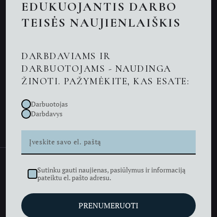
EDUKUOJANTIS DARBO
Nuotolinės konsultacijos
TEISĖS NAUJIENLAIŠKIS
Darbo teisės advokatai
DARBDAVIAMS IR
Advokatas Kaune
DARBUOTOJAMS - NAUDINGA
ŽINOTI. PAŽYMĖKITE, KAS ESATE:
Naujienos
Darbuotojas
Kontaktai
Darbdavys
Sutinku gauti naujienas, pasiūlymus ir informaciją
Advokatų profesinė bendrija KIZNĖ LEGAL © 2026
pateiktu el. pašto adresu.
///
Privatumo politika
PRENUMERUOTI