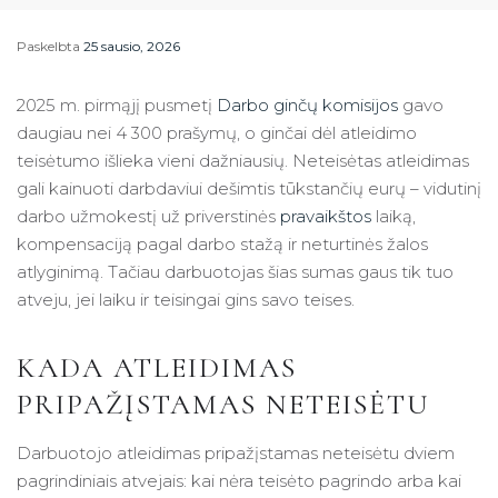
Paskelbta
25 sausio, 2026
2025 m. pirmąjį pusmetį
Darbo ginčų komisijos
gavo
daugiau nei 4 300 prašymų, o ginčai dėl atleidimo
teisėtumo išlieka vieni dažniausių. Neteisėtas atleidimas
gali kainuoti darbdaviui dešimtis tūkstančių eurų – vidutinį
darbo užmokestį už priverstinės
pravaikštos
laiką,
kompensaciją pagal darbo stažą ir neturtinės žalos
atlyginimą. Tačiau darbuotojas šias sumas gaus tik tuo
atveju, jei laiku ir teisingai gins savo teises.
KADA ATLEIDIMAS
PRIPAŽĮSTAMAS NETEISĖTU
Darbuotojo atleidimas pripažįstamas neteisėtu dviem
pagrindiniais atvejais: kai nėra teisėto pagrindo arba kai