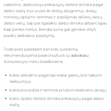
naikinimo, darbuotojui priklausytų išeitinė išmoka pagal
darbo stažą (nuo pusės iki dviejų atlyginimų), dviejų
mėnesių įspėjimo terminas ir, pasiūlymas dėl kitų laisvų
darbo vietų, taip pat ilgalaikio darbo išmoka dirbant ilgiau
kaip penkis metus. Bendra suma gali gerokai viršyti
pradinį darbdavio pasiūlymą.
Todėl prieš pasirašant bet kokį susitarimą
rekomenduojama pasikonsultuoti su
advokatu
.
Konsultacijos metu išsiaiškinama:
kokie atleidimo pagrindai realiai galėtų būti taikomi
darbuotojui;
kokia procedūra ir terminai privalomi kiekvienu atveju;
kokio dydžio išeitinė išmoka priklausytų pagal darbo
stažą;