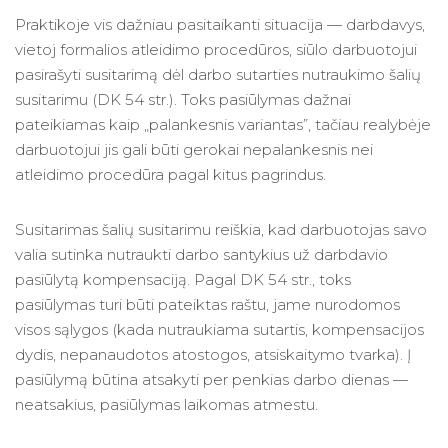
Praktikoje vis dažniau pasitaikanti situacija — darbdavys,
vietoj formalios atleidimo procedūros, siūlo darbuotojui
pasirašyti susitarimą dėl darbo sutarties nutraukimo šalių
susitarimu (DK 54 str.). Toks pasiūlymas dažnai
pateikiamas kaip „palankesnis variantas”, tačiau realybėje
darbuotojui jis gali būti gerokai nepalankesnis nei
atleidimo procedūra pagal kitus pagrindus.
Susitarimas šalių susitarimu reiškia, kad darbuotojas savo
valia sutinka nutraukti darbo santykius už darbdavio
pasiūlytą kompensaciją. Pagal DK 54 str., toks
pasiūlymas turi būti pateiktas raštu, jame nurodomos
visos sąlygos (kada nutraukiama sutartis, kompensacijos
dydis, nepanaudotos atostogos, atsiskaitymo tvarka). Į
pasiūlymą būtina atsakyti per penkias darbo dienas —
neatsakius, pasiūlymas laikomas atmestu.