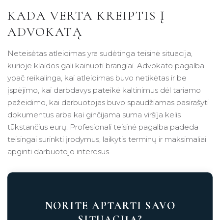
KADA VERTA KREIPTIS Į
ADVOKATĄ
Neteisėtas atleidimas yra sudėtinga teisinė situacija,
kurioje klaidos gali kainuoti brangiai. Advokato pagalba
ypač reikalinga, kai atleidimas buvo netikėtas ir be
įspėjimo, kai darbdavys pateikė kaltinimus dėl tariamo
pažeidimo, kai darbuotojas buvo spaudžiamas pasirašyti
dokumentus arba kai ginčijama suma viršija kelis
tūkstančius eurų. Profesionali teisinė pagalba padeda
teisingai surinkti įrodymus, laikytis terminų ir maksimaliai
apginti darbuotojo interesus.
NORITE APTARTI SAVO
SITUACIJĄ?