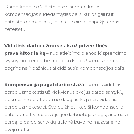
Darbo kodekso 218 straipsnis numato kelias
kompensacijos sudedamąsias dalis, kurios gali būti
priteistos darbuotojui, jei jo atleidimas pripažįstamas
neteisėtu.
Vidutinis darbo užmokestis už priverstinės
pravaikštos laiką
– nuo atleidimo dienos iki sprendimo
įvykdymo dienos, bet ne ilgiau kaip už vienus metus. Tai
pagrindinė ir dažniausiai didžiausia kompensacijos dalis.
Kompensacija pagal darbo stažą
– vienas vidutinis
darbo užmokestis už kiekvienus dvejus darbo santykių
trukmės metus, tačiau ne daugiau kaip šeši vidutiniai
darbo užmokesčiai. Svarbu žinoti, kad ši kompensacija
priteisiama tik tuo atveju, jei darbuotojas negrąžinamas į
darbą, o darbo santykių trukmė buvo ne mažesnė nei
dveji metai.