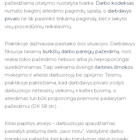
pažeidžiama įstatymo nustatyta tvarka.
Darbo kodeksas
numato baigtinį atleidimo pagrindų sąrašą, o
darbdavys
privalo
ne tik pasirinkti tinkamą pagrindą, bet ir laikytis
visų procedūrinių reikalavimų.
Praktikoje dažniausiai pasitaiko šios situacijos. Darbdavys
fiksuoja tariamą
šiurkštų
darbo pareigų pažeidimą
, nors
realiai tokio pažeidimo nebuvo arba jis neproporcingai
sureikšminamas. Taip siekiama išvengti
išeitinės išmokos
mokėjimo ir atleisti darbuotoją be įspėjimo. Teismų
praktikoje pabrėžiama, kad darbdavys privalo įrodyti
darbuotojo neteisėtų veiksmų ir kaltės buvimą, o
atleidimas turi būti proporcinga priemonė padarytam
pažeidimui (DK 58 str.).
Kitas paplitęs atvejis – darbuotojas spaudžiamas
pasirašyti prašymą išeiti „savo noru”. Valstybinė darbo
inspekcija pabrėžia: bet koks bandymas daryti poveikį