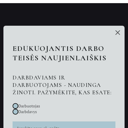
Mūsų talentai
Paslaugos
EDUKUOJANTIS DARBO
Nuotolinės konsultacijos
TEISĖS NAUJIENLAIŠKIS
Darbo teisės advokatai
DARBDAVIAMS IR
Advokatas Kaune
DARBUOTOJAMS - NAUDINGA
ŽINOTI. PAŽYMĖKITE, KAS ESATE:
Naujienos
Darbuotojas
Kontaktai
Darbdavys