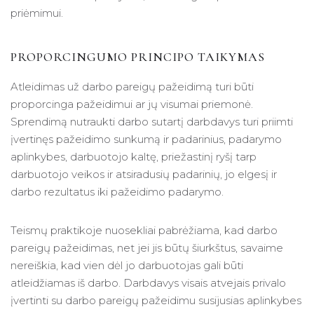
priėmimui.
PROPORCINGUMO PRINCIPO TAIKYMAS
Atleidimas už darbo pareigų pažeidimą turi būti
proporcinga pažeidimui ar jų visumai priemonė.
Sprendimą nutraukti darbo sutartį darbdavys turi priimti
įvertinęs pažeidimo sunkumą ir padarinius, padarymo
aplinkybes, darbuotojo kaltę, priežastinį ryšį tarp
darbuotojo veikos ir atsiradusių padarinių, jo elgesį ir
darbo rezultatus iki pažeidimo padarymo.
Teismų praktikoje nuosekliai pabrėžiama, kad darbo
pareigų pažeidimas, net jei jis būtų šiurkštus, savaime
nereiškia, kad vien dėl jo darbuotojas gali būti
atleidžiamas iš darbo. Darbdavys visais atvejais privalo
įvertinti su darbo pareigų pažeidimu susijusias aplinkybes