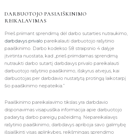
DARBUOTOJO PASIAIŠKINIMO
REIKALAVIMAS
Prieš priimant sprendimą dėl darbo sutarties nutraukimo,
darbdavys privalo
pareikalauti darbuotojo rašytinio
paaiškinimo. Darbo kodekso 58 straipsnio 4 dalyje
įtvirtinta nuostata, kad „prieš priimdamas sprendimą
nutraukti darbo sutartį darbdavys privalo pareikalauti
darbuotojo rašytinio paaiškinimo, išskyrus atvejus, kai
darbuotojas per darbdavio nustatytą protingą laikotarpį
šio paaiškinimo nepateikia.”
Paaiškinimo pareikalavimo tikslas yra darbdavio
disponavimas visapusiška informacija apie darbuotojo
padarytą darbo pareigų pažeidimą. Nepareikalavęs
rašytinio paaiškinimo, darbdavys apriboja savo galimybę
išsiaiškinti visas aplinkybes, reikšmingas sprendimo