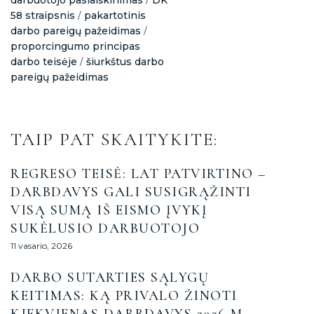
darbuotojo pasiaiškinimas
DK
/
58 straipsnis
pakartotinis
/
darbo pareigų pažeidimas
/
proporcingumo principas
darbo teisėje
šiurkštus darbo
/
pareigų pažeidimas
TAIP PAT SKAITYKITE:
REGRESO TEISĖ: LAT PATVIRTINO –
DARBDAVYS GALI SUSIGRĄŽINTI
VISĄ SUMĄ IŠ EISMO ĮVYKĮ
SUKĖLUSIO DARBUOTOJO
11 vasario, 2026
DARBO SUTARTIES SĄLYGŲ
KEITIMAS: KĄ PRIVALO ŽINOTI