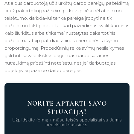
Atleidus darbuotoją už šiurkštų darbo pareigų pažeidimą
ar už pakartotinį pažeidimą ir kilus ginčui dėl atleidimo
teisėtumo, darbdaviui tenka pareiga įrodyti ne tik
pažeidimo faktą, bet ir tai, kad pažeidimas kvalifikuotinas
kaip šiurkštus arba tinkamai nustatytas pakartotinis
pažeidimas, taip pat drausminės priemonės taikymo
proporcingumą. Procedūrinių reikalavimų nesilaikymas
gali būti savarankiškas pagrindas darbo sutarties
nutraukimą pripažinti neteisėtu, net jei darbuotojas
objektyviai pažeidė darbo pareigas.
NORITE APTARTI SAVO
SITUACIJĄ?
Užpildykite formą ir mūsų teisės specialistai su Jumis
nedelsiant susisieks.