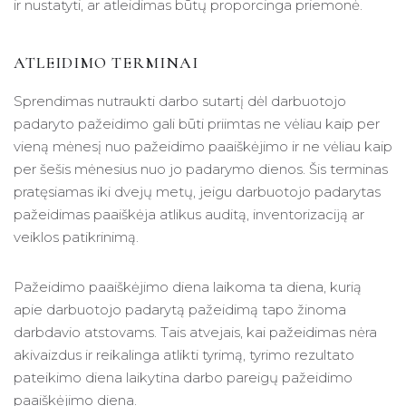
ir nustatyti, ar atleidimas būtų proporcinga priemonė.
ATLEIDIMO TERMINAI
Sprendimas nutraukti darbo sutartį dėl darbuotojo
padaryto pažeidimo gali būti priimtas ne vėliau kaip per
vieną mėnesį nuo pažeidimo paaiškėjimo ir ne vėliau kaip
per šešis mėnesius nuo jo padarymo dienos. Šis terminas
pratęsiamas iki dvejų metų, jeigu darbuotojo padarytas
pažeidimas paaiškėja atlikus auditą, inventorizaciją ar
veiklos patikrinimą.
Pažeidimo paaiškėjimo diena laikoma ta diena, kurią
apie darbuotojo padarytą pažeidimą tapo žinoma
darbdavio atstovams. Tais atvejais, kai pažeidimas nėra
akivaizdus ir reikalinga atlikti tyrimą, tyrimo rezultato
pateikimo diena laikytina darbo pareigų pažeidimo
paaiškėjimo diena.