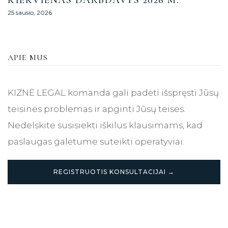
KIEKVIENAS DARBDAVYS 2026 M.
25 sausio, 2026
APIE MUS
KIZNĖ LEGAL komanda gali padėti išspręsti Jūsų
teisines problemas ir apginti Jūsų teises.
Nedelskite susisiekti iškilus klausimams, kad
paslaugas galėtume suteikti operatyviai.
REGISTRUOTIS KONSULTACIJAI →