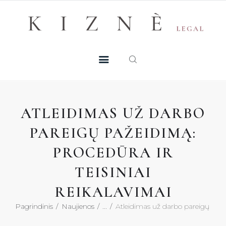
Skip
+370 605 38 755
Registruotis konsultacijai
to
PASLAUGOS
content
MŪSŲ TALENTAI
NAUJIENOS
ATLEIDIMAS UŽ DARBO
DUK
PAREIGŲ PAŽEIDIMĄ:
PROCEDŪRA IR
KONTAKTAI
TEISINIAI
KONSULTACIJA
REIKALAVIMAI
Pagrindinis
Naujienos
...
Atleidimas už darbo pareigų paže