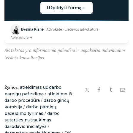
Užpildyti formą
Kraunama...
Evelina Kiznė
· Advokatė · Lietuvos advokatūra
Apie autorę →
Šis tekstas yra informacinio pobūdžio ir nepakeičia individualios
teisinės konsultacijos.
atleidimas už darbo
Žymos:
pareigų pažeidimą
atleidimo iš
/
darbo procedūra
darbo ginčų
/
komisija
darbo pareigų
/
pažeidimo tyrimas
darbo
/
sutarties nutraukimas
darbdavio iniciatyva
/