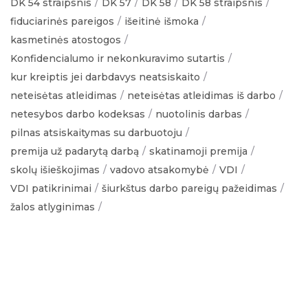
DK 54 straipsnis
DK 57
DK 58
DK 58 straipsnis
fiduciarinės pareigos
išeitinė išmoka
kasmetinės atostogos
Konfidencialumo ir nekonkuravimo sutartis
kur kreiptis jei darbdavys neatsiskaito
neteisėtas atleidimas
neteisėtas atleidimas iš darbo
netesybos darbo kodeksas
nuotolinis darbas
pilnas atsiskaitymas su darbuotoju
premija už padarytą darbą
skatinamoji premija
skolų išieškojimas
vadovo atsakomybė
VDI
VDI patikrinimai
šiurkštus darbo pareigų pažeidimas
žalos atlyginimas