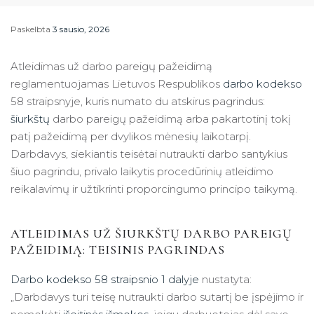
Paskelbta
3 sausio, 2026
Atleidimas už darbo pareigų pažeidimą
reglamentuojamas Lietuvos Respublikos
darbo kodekso
58 straipsnyje, kuris numato du atskirus pagrindus:
šiurkštų
darbo pareigų pažeidimą arba pakartotinį tokį
patį pažeidimą per dvylikos mėnesių laikotarpį.
Darbdavys, siekiantis teisėtai nutraukti darbo santykius
šiuo pagrindu, privalo laikytis procedūrinių atleidimo
reikalavimų ir užtikrinti proporcingumo principo taikymą.
ATLEIDIMAS UŽ ŠIURKŠTŲ DARBO PAREIGŲ
PAŽEIDIMĄ: TEISINIS PAGRINDAS
Darbo kodekso 58 straipsnio 1 dalyje
nustatyta:
„Darbdavys turi teisę nutraukti darbo sutartį be įspėjimo ir