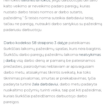
nemokėti
išeitinės išmokos
, jeigu darbuotojas dėl savo
kalto veikimo ar neveikimo padaro pareigų, kurias
nustato darbo teisės normos ar darbo sutartis,
pažeidimą.” Ši teisės norma suteikia darbdaviui teisę,
tačiau ne pareigą, nutraukti darbo santykius su pažeidimą
padariusiu darbuotoju.
Darbo kodekso 58 straipsnio 3 dalyje
pateikiamas
šiurkščiais laikomų pažeidimų sąrašas, kuris nėra baigtinis.
Šiurkščiu darbo pareigų pažeidimu laikoma
neatvykimas
į darbą
visą darbo dieną ar pamainą be pateisinamos
priežasties, pasirodymas neblaiviam ar apsvaigusiam
darbo metu, atsisakymas tikrintis sveikatą, kai toks
tikrinimas privalomas, smurtas ar priekabiavimas, tyčia
padaryta turtinė
žala darbdaviui
, darbo metu padaryta
nusikaltimo požymių turinti veika, taip pat kiti pažeidimai,
kuriais šiurkščiai pažeidžiamos darbuotojo darbo
pareigos.