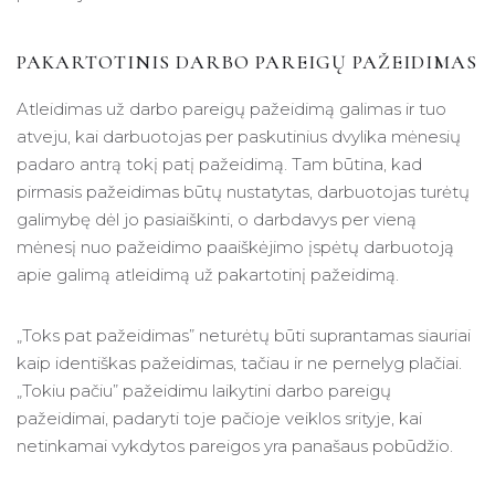
PAKARTOTINIS DARBO PAREIGŲ PAŽEIDIMAS
Atleidimas už darbo pareigų pažeidimą galimas ir tuo
atveju, kai darbuotojas per paskutinius dvylika mėnesių
padaro antrą tokį patį pažeidimą. Tam būtina, kad
pirmasis pažeidimas būtų nustatytas, darbuotojas turėtų
galimybę dėl jo pasiaiškinti, o darbdavys per vieną
mėnesį nuo pažeidimo paaiškėjimo įspėtų darbuotoją
apie galimą atleidimą už pakartotinį pažeidimą.
„Toks pat pažeidimas” neturėtų būti suprantamas siauriai
kaip identiškas pažeidimas, tačiau ir ne pernelyg plačiai.
„Tokiu pačiu” pažeidimu laikytini darbo pareigų
pažeidimai, padaryti toje pačioje veiklos srityje, kai
netinkamai vykdytos pareigos yra panašaus pobūdžio.