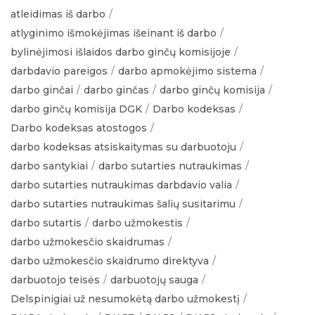
atleidimas iš darbo
atlyginimo išmokėjimas išeinant iš darbo
bylinėjimosi išlaidos darbo ginčų komisijoje
darbdavio pareigos
darbo apmokėjimo sistema
darbo ginčai
darbo ginčas
darbo ginčų komisija
darbo ginčų komisija DGK
Darbo kodeksas
Darbo kodeksas atostogos
darbo kodeksas atsiskaitymas su darbuotoju
darbo santykiai
darbo sutarties nutraukimas
darbo sutarties nutraukimas darbdavio valia
darbo sutarties nutraukimas šalių susitarimu
darbo sutartis
darbo užmokestis
darbo užmokesčio skaidrumas
darbo užmokesčio skaidrumo direktyva
darbuotojo teisės
darbuotojų sauga
Delspinigiai už nesumokėtą darbo užmokestį