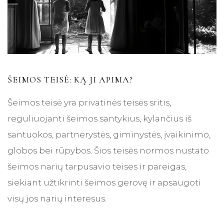
ŠEIMOS TEISĖ: KĄ JI APIMA?
Šeimos teisė yra privatinės teisės sritis,
reguliuojanti šeimos santykius, kylančius iš
santuokos, partnerystės, giminystės, įvaikinimo,
globos bei rūpybos. Šios teisės normos nustato
šeimos narių tarpusavio teises ir pareigas,
siekiant užtikrinti šeimos gerovę ir apsaugoti
visų jos narių interesus.