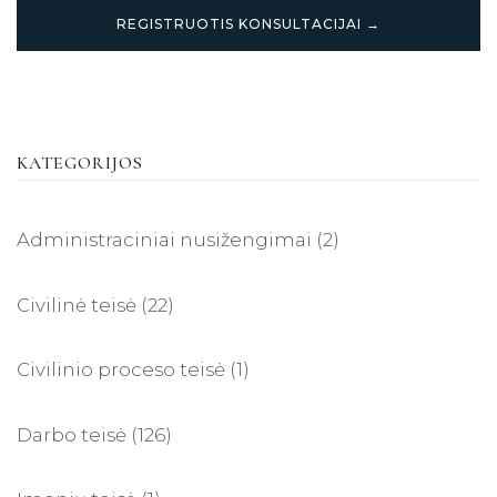
REGISTRUOTIS KONSULTACIJAI →
KATEGORIJOS
Administraciniai nusižengimai
(2)
Civilinė teisė
(22)
Civilinio proceso teisė
(1)
Darbo teisė
(126)