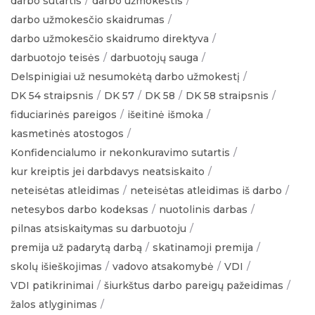
darbo sutartis
darbo užmokestis
darbo užmokesčio skaidrumas
darbo užmokesčio skaidrumo direktyva
darbuotojo teisės
darbuotojų sauga
Delspinigiai už nesumokėtą darbo užmokestį
DK 54 straipsnis
DK 57
DK 58
DK 58 straipsnis
fiduciarinės pareigos
išeitinė išmoka
kasmetinės atostogos
Konfidencialumo ir nekonkuravimo sutartis
kur kreiptis jei darbdavys neatsiskaito
neteisėtas atleidimas
neteisėtas atleidimas iš darbo
netesybos darbo kodeksas
nuotolinis darbas
pilnas atsiskaitymas su darbuotoju
premija už padarytą darbą
skatinamoji premija
skolų išieškojimas
vadovo atsakomybė
VDI
VDI patikrinimai
šiurkštus darbo pareigų pažeidimas
žalos atlyginimas