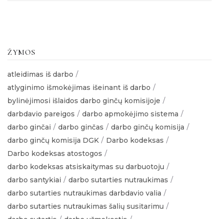
ŽYMOS
atleidimas iš darbo
atlyginimo išmokėjimas išeinant iš darbo
bylinėjimosi išlaidos darbo ginčų komisijoje
darbdavio pareigos
darbo apmokėjimo sistema
darbo ginčai
darbo ginčas
darbo ginčų komisija
darbo ginčų komisija DGK
Darbo kodeksas
Darbo kodeksas atostogos
darbo kodeksas atsiskaitymas su darbuotoju
darbo santykiai
darbo sutarties nutraukimas
darbo sutarties nutraukimas darbdavio valia
darbo sutarties nutraukimas šalių susitarimu