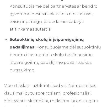
Konsultuojame dėl partnerystės ar bendro
gyvenimo nesusituokus teisinio statuso,
teisių ir pareigų, padedame sudaryti
atitinkamas sutartis.
Sutuoktinių skolų ir įsipareigojimų
padalijimas:
Konsultuojame dėl sutuoktinių
bendrų ir asmeninių skolų bei finansinių
įsipareigojimų padalijimo po santuokos
nutraukimo.
Mūsų tikslas – užtikrinti, kad visi šeimos teisės
klausimai būtų sprendžiami profesionaliai,
efektyviai ir sklandžiai, maksimaliai apsaugant