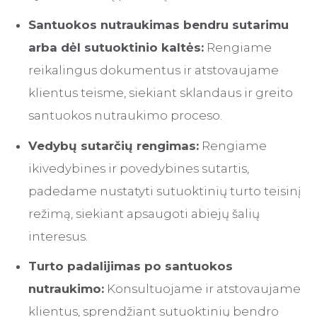
Santuokos nutraukimas bendru sutarimu
arba dėl sutuoktinio kaltės:
Rengiame
reikalingus dokumentus ir atstovaujame
klientus teisme, siekiant sklandaus ir greito
santuokos nutraukimo proceso.
Vedybų sutarčių rengimas:
Rengiame
ikivedybines ir povedybines sutartis,
padedame nustatyti sutuoktinių turto teisinį
režimą, siekiant apsaugoti abiejų šalių
interesus.
Turto padalijimas po santuokos
nutraukimo:
Konsultuojame ir atstovaujame
klientus, sprendžiant sutuoktinių bendro