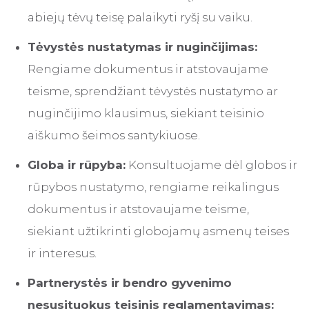
abiejų tėvų teisę palaikyti ryšį su vaiku.
Tėvystės nustatymas ir nuginčijimas:
Rengiame dokumentus ir atstovaujame
teisme, sprendžiant tėvystės nustatymo ar
nuginčijimo klausimus, siekiant teisinio
aiškumo šeimos santykiuose.
Globa ir rūpyba:
Konsultuojame dėl globos ir
rūpybos nustatymo, rengiame reikalingus
dokumentus ir atstovaujame teisme,
siekiant užtikrinti globojamų asmenų teises
ir interesus.
Partnerystės ir bendro gyvenimo
nesusituokus teisinis reglamentavimas: