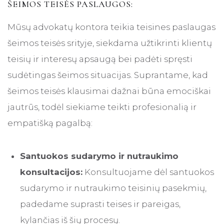
ŠEIMOS TEISĖS PASLAUGOS:
Mūsų advokatų kontora teikia teisines paslaugas
šeimos teisės srityje, siekdama užtikrinti klientų
teisių ir interesų apsaugą bei padėti spręsti
sudėtingas šeimos situacijas. Suprantame, kad
šeimos teisės klausimai dažnai būna emociškai
jautrūs, todėl siekiame teikti profesionalią ir
empatišką pagalbą:
Santuokos sudarymo ir nutraukimo
konsultacijos:
Konsultuojame dėl santuokos
sudarymo ir nutraukimo teisinių pasekmių,
padedame suprasti teises ir pareigas,
kylančias iš šių procesų.