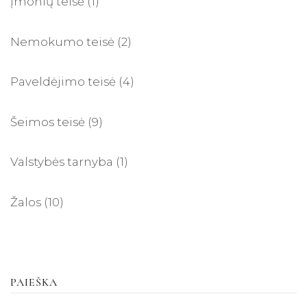
Įmonių teisė
(1)
Nemokumo teisė
(2)
Paveldėjimo teisė
(4)
Šeimos teisė
(9)
Valstybės tarnyba
(1)
Žalos
(10)
PAIEŠKA