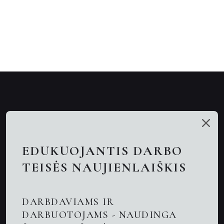
Mūsų talentai
Paslaugos
EDUKUOJANTIS DARBO
Nuotolinės konsultacijos
TEISĖS NAUJIENLAIŠKIS
Darbo teisės advokatai
DARBDAVIAMS IR
Advokatas Kaune
DARBUOTOJAMS - NAUDINGA