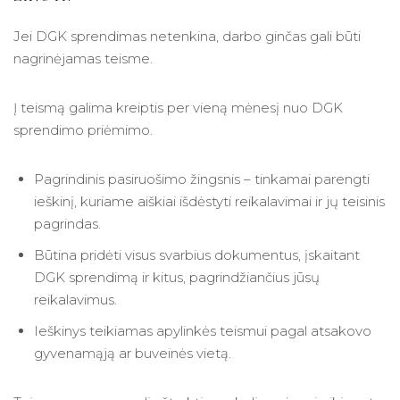
Jei DGK sprendimas netenkina, darbo ginčas gali būti
nagrinėjamas teisme.
Į teismą galima kreiptis per vieną mėnesį nuo DGK
sprendimo priėmimo.
Pagrindinis pasiruošimo žingsnis – tinkamai parengti
ieškinį, kuriame aiškiai išdėstyti reikalavimai ir jų teisinis
pagrindas.
Būtina pridėti visus svarbius dokumentus, įskaitant
DGK sprendimą ir kitus, pagrindžiančius jūsų
reikalavimus.
Ieškinys teikiamas apylinkės teismui pagal atsakovo
gyvenamąją ar buveinės vietą.