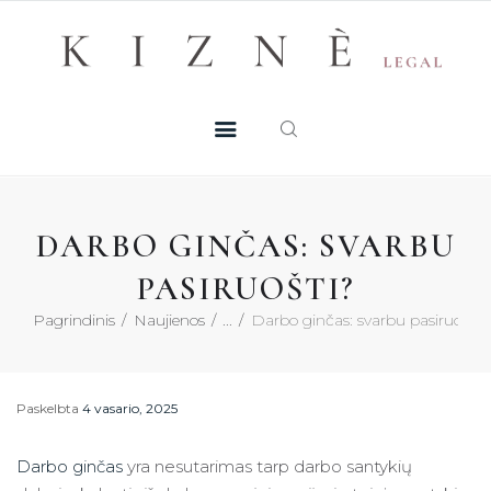
Skip
+370 605 38 755
Registruotis konsultacijai
to
PASLAUGOS
content
MŪSŲ TALENTAI
NAUJIENOS
DARBO GINČAS: SVARBU
DUK
PASIRUOŠTI?
Pagrindinis
Naujienos
...
Darbo ginčas: svarbu pasiruošti?
KONTAKTAI
KONSULTACIJA
Paskelbta
4 vasario, 2025
Darbo ginčas
yra nesutarimas tarp darbo santykių