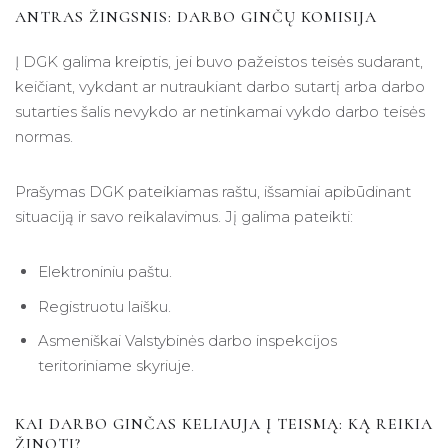
ANTRAS ŽINGSNIS: DARBO GINČŲ KOMISIJA
Į DGK galima kreiptis, jei buvo pažeistos teisės sudarant,
keičiant, vykdant ar nutraukiant darbo sutartį arba darbo
sutarties šalis nevykdo ar netinkamai vykdo darbo teisės
normas.
Prašymas DGK pateikiamas raštu, išsamiai apibūdinant
situaciją ir savo reikalavimus. Jį galima pateikti:
Elektroniniu paštu.
Registruotu laišku.
Asmeniškai Valstybinės darbo inspekcijos
teritoriniame skyriuje.
KAI DARBO GINČAS KELIAUJA Į TEISMĄ: KĄ REIKIA
ŽINOTI?