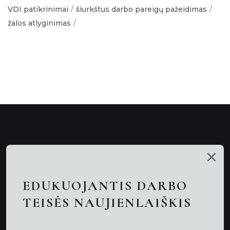
VDI patikrinimai
šiurkštus darbo pareigų pažeidimas
žalos atlyginimas
Mūsų talentai
Paslaugos
EDUKUOJANTIS DARBO
Nuotolinės konsultacijos
TEISĖS NAUJIENLAIŠKIS
Darbo teisės advokatai