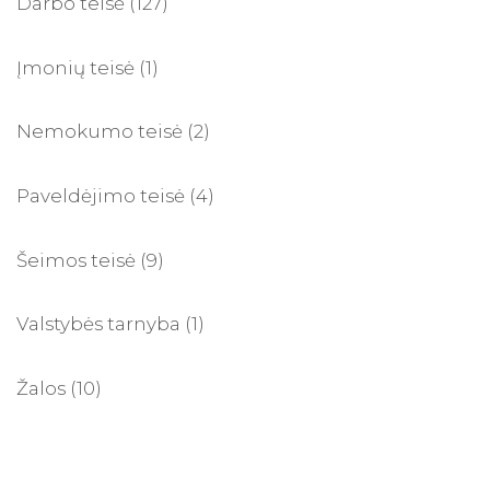
Darbo teisė
(127)
Įmonių teisė
(1)
Nemokumo teisė
(2)
Paveldėjimo teisė
(4)
Šeimos teisė
(9)
Valstybės tarnyba
(1)
Žalos
(10)