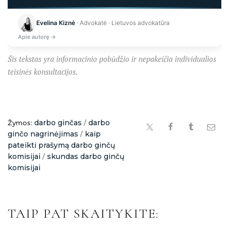
Kraunama...
Evelina Kiznė
· Advokatė · Lietuvos advokatūra
Apie autorę →
Šis tekstas yra informacinio pobūdžio ir nepakeičia individualios
teisinės konsultacijos.
darbo ginčas
darbo
Žymos:
/
ginčo nagrinėjimas
kaip
/
pateikti prašymą darbo ginčų
komisijai
skundas darbo ginčų
/
komisijai
TAIP PAT SKAITYKITE: