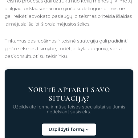
Teismo procesas gali užtrukti nuo kelių mėnesių iki metų
ar ilgiau, priklausomai nuo ginčo sudėtingumo. Teisme
gali reikėti advokato paslaugų, o teismas priteisia išlaidas
laimėjusiai šaliai iš pralaimėjusios šalies.
Tinkamas pasiruošimas ir teisinė strategija gali padidinti
ginčo sėkmės tikimybę, todėl jei kyla abejonių, verta
pasikonsultuoti su teisininku.
NORITE APTARTI SAVO
SITUACIJĄ?
Užpildykite formą ir mūsų teisės specialistai su Jumis
nedelsiant susisieks.
Užpildyti formą