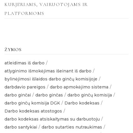
KURJERIAMS, VAIRUOTOJAMS IR
PLATFORMOMS
ŽYMOS
atleidimas iš darbo
atlyginimo išmokėjimas išeinant iš darbo
bylinėjimosi išlaidos darbo ginčų komisijoje
darbdavio pareigos
darbo apmokėjimo sistema
darbo ginčai
darbo ginčas
darbo ginčų komisija
darbo ginčų komisija DGK
Darbo kodeksas
Darbo kodeksas atostogos
darbo kodeksas atsiskaitymas su darbuotoju
darbo santykiai
darbo sutarties nutraukimas