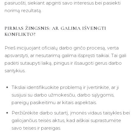
pasiruošti, siekiant apginti savo interesus bei pasiekti
norimą rezultatą.
PIRMAS ŽINGSNIS: AR GALIMA IŠVENGTI
KONFLIKTO?
Prieš inicijuojant oficialų darbo ginčo procesą, verta
apsvarstyti, ar nesutarimą galima išspręsti taikiai. Tai gali
padėti sutaupyti laiką, pinigus ir išsaugoti gerus darbo
santykius.
Tiksliai identifikuokite problemą ir įvertinkite, ar ji
susijusi su darbo užmokesčiu, darbo sąlygomis,
pareigų pasikeitimu ar kitais aspektais.
Peržiūrėkite darbo sutartį, įmonės vidaus taisykles bei
galiojančius teisės aktus, kad aiškiai suprastumėte
savo teises ir pareigas.