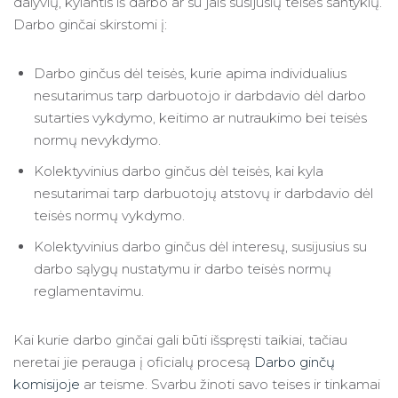
dalyvių, kylantis iš darbo ar su jais susijusių teisės santykių.
Darbo ginčai skirstomi į:
Darbo ginčus dėl teisės, kurie apima individualius
nesutarimus tarp darbuotojo ir darbdavio dėl darbo
sutarties vykdymo, keitimo ar nutraukimo bei teisės
normų nevykdymo.
Kolektyvinius darbo ginčus dėl teisės, kai kyla
nesutarimai tarp darbuotojų atstovų ir darbdavio dėl
teisės normų vykdymo.
Kolektyvinius darbo ginčus dėl interesų, susijusius su
darbo sąlygų nustatymu ir darbo teisės normų
reglamentavimu.
Kai kurie darbo ginčai gali būti išspręsti taikiai, tačiau
neretai jie perauga į oficialų procesą
Darbo ginčų
komisijoje
ar teisme. Svarbu žinoti savo teises ir tinkamai