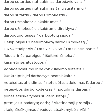
darbo sutarties nutraukimas darbdavio valia
darbo sutarties nutraukimas šalių susitarimu
darbo sutartis
darbo užmokestis
darbo užmokesčio skaidrumas
darbo užmokesčio skaidrumo direktyva
darbuotojo teisės
darbuotojų sauga
Delspinigiai už nesumokėtą darbo užmokestį
DK 54 straipsnis
DK 57
DK 58
DK 58 straipsnis
fiduciarinės pareigos
išeitinė išmoka
kasmetinės atostogos
Konfidencialumo ir nekonkuravimo sutartis
kur kreiptis jei darbdavys neatsiskaito
neteisėtas atleidimas
neteisėtas atleidimas iš darbo
netesybos darbo kodeksas
nuotolinis darbas
pilnas atsiskaitymas su darbuotoju
premija už padarytą darbą
skatinamoji premija
skolų išieškojimas
vadovo atsakomybė
VDI