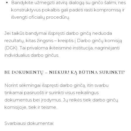
Bandykite užmegzti atvirą dialogą su ginčo šalimi, nes
konstruktyvus pokalbis gali padėti rasti kompromisą ir
išvengti oficialių procedūrų.
Jei taikūs bandymai išspręsti darbo ginčą neduoda
rezultatų, kitas žingsnis – kreiptis į Darbo ginčų komisiją
(DGK). Tai privaloma ikiteisminė institucija, nagrinėjanti
individualius darbo ginčus.
BE DOKUMENTŲ – NIEKUR! KĄ BŪTINA SURINKTI?
Norint sėkmingai išspręsti darbo ginčą, itin svarbu
tinkamai pasiruošti ir surinkti visus reikalingus
dokumentus bei įrodymus. Jų reikės tiek darbo ginčų
komisijoje, tiek ir teisme.
Svarbiausi dokumentai: