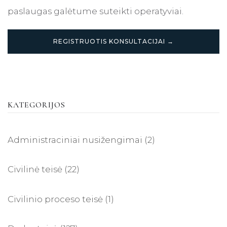
paslaugas galėtume suteikti operatyviai.
REGISTRUOTIS KONSULTACIJAI →
KATEGORIJOS
Administraciniai nusižengimai
(2)
Civilinė teisė
(22)
Civilinio proceso teisė
(1)