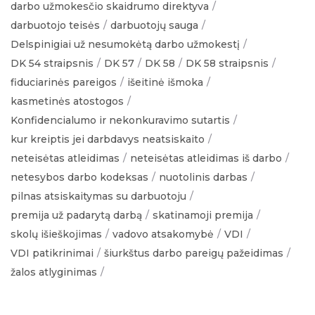
darbo užmokesčio skaidrumo direktyva
darbuotojo teisės
darbuotojų sauga
Delspinigiai už nesumokėtą darbo užmokestį
DK 54 straipsnis
DK 57
DK 58
DK 58 straipsnis
fiduciarinės pareigos
išeitinė išmoka
kasmetinės atostogos
Konfidencialumo ir nekonkuravimo sutartis
kur kreiptis jei darbdavys neatsiskaito
neteisėtas atleidimas
neteisėtas atleidimas iš darbo
netesybos darbo kodeksas
nuotolinis darbas
pilnas atsiskaitymas su darbuotoju
premija už padarytą darbą
skatinamoji premija
skolų išieškojimas
vadovo atsakomybė
VDI
VDI patikrinimai
šiurkštus darbo pareigų pažeidimas
žalos atlyginimas