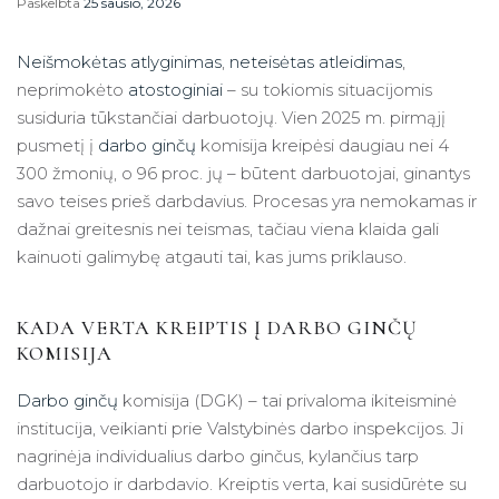
Paskelbta
25 sausio, 2026
Neišmokėtas atlyginimas
,
neteisėtas atleidimas
,
neprimokėto
atostoginiai
– su tokiomis situacijomis
susiduria tūkstančiai darbuotojų. Vien 2025 m. pirmąjį
pusmetį į
darbo ginčų
komisija kreipėsi daugiau nei 4
300 žmonių, o 96 proc. jų – būtent darbuotojai, ginantys
savo teises prieš darbdavius. Procesas yra nemokamas ir
dažnai greitesnis nei teismas, tačiau viena klaida gali
kainuoti galimybę atgauti tai, kas jums priklauso.
KADA VERTA KREIPTIS Į DARBO GINČŲ
KOMISIJA
Darbo ginčų
komisija (DGK) – tai privaloma ikiteisminė
institucija, veikianti prie Valstybinės darbo inspekcijos. Ji
nagrinėja individualius darbo ginčus, kylančius tarp
darbuotojo ir darbdavio. Kreiptis verta, kai susidūrėte su