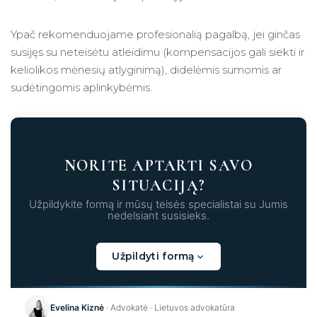
Ypač rekomenduojame profesionalią pagalbą, jei ginčas
susijęs su neteisėtu atleidimu (kompensacijos gali siekti ir
keliolikos mėnesių atlyginimą), didelėmis sumomis ar
sudėtingomis aplinkybėmis.
NORITE APTARTI SAVO
SITUACIJĄ?
Užpildykite formą ir mūsų teisės specialistai su Jumis
nedelsiant susisieks.
Užpildyti formą
Kraunama...
Evelina Kiznė
· Advokatė · Lietuvos advokatūra