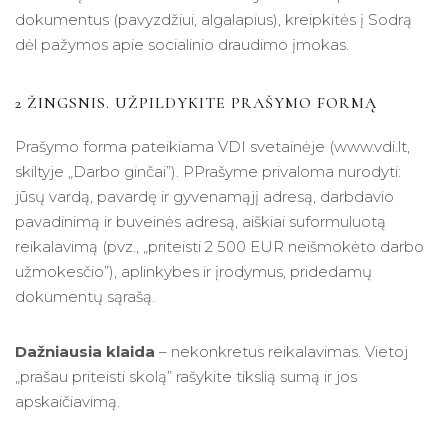
dokumentus (pavyzdžiui, algalapius), kreipkitės į Sodrą
dėl pažymos apie socialinio draudimo įmokas.
2 ŽINGSNIS. UŽPILDYKITE PRAŠYMO FORMĄ
Prašymo forma pateikiama VDI svetainėje (www.vdi.lt,
skiltyje „Darbo ginčai”). PPrašyme privaloma nurodyti:
jūsų vardą, pavardę ir gyvenamąjį adresą, darbdavio
pavadinimą ir buveinės adresą, aiškiai suformuluotą
reikalavimą (pvz., „priteisti 2 500 EUR neišmokėto darbo
užmokesčio”), aplinkybes ir įrodymus, pridedamų
dokumentų sąrašą.
Dažniausia klaida
– nekonkretus reikalavimas. Vietoj
„prašau priteisti skolą” rašykite tikslią sumą ir jos
apskaičiavimą.