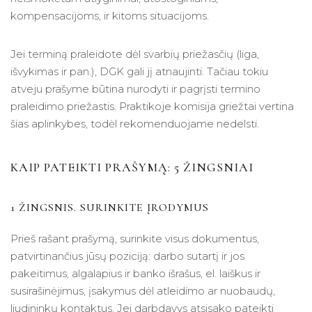
kompensacijoms, ir kitoms situacijoms.
Jei terminą praleidote dėl svarbių priežasčių (liga,
išvykimas ir pan.), DGK gali jį atnaujinti. Tačiau tokiu
atveju prašyme būtina nurodyti ir pagrįsti termino
praleidimo priežastis. Praktikoje komisija griežtai vertina
šias aplinkybes, todėl rekomenduojame nedelsti.
KAIP PATEIKTI PRAŠYMĄ: 5 ŽINGSNIAI
1 ŽINGSNIS. SURINKITE ĮRODYMUS
Prieš rašant prašymą, surinkite visus dokumentus,
patvirtinančius jūsų poziciją: darbo sutartį ir jos
pakeitimus, algalapius ir banko išrašus, el. laiškus ir
susirašinėjimus, įsakymus dėl atleidimo ar nuobaudų,
liudininkų kontaktus. Jei darbdavys atsisako pateikti