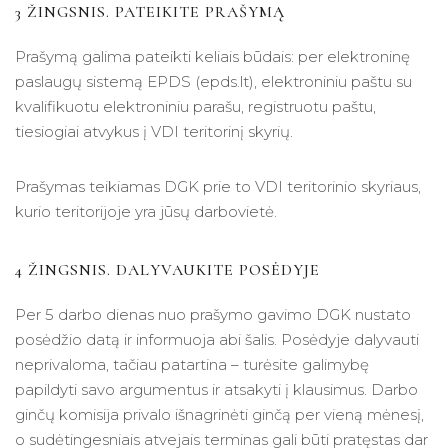
3 ŽINGSNIS. PATEIKITE PRAŠYMĄ
Prašymą galima pateikti keliais būdais: per elektroninę
paslaugų sistemą EPDS (epds.lt), elektroniniu paštu su
kvalifikuotu elektroniniu parašu, registruotu paštu,
tiesiogiai atvykus į VDI teritorinį skyrių.
Prašymas teikiamas DGK prie to VDI teritorinio skyriaus,
kurio teritorijoje yra jūsų darbovietė.
4 ŽINGSNIS. DALYVAUKITE POSĖDYJE
Per 5 darbo dienas nuo prašymo gavimo DGK nustato
posėdžio datą ir informuoja abi šalis. Posėdyje dalyvauti
neprivaloma, tačiau patartina – turėsite galimybę
papildyti savo argumentus ir atsakyti į klausimus. Darbo
ginčų komisija privalo išnagrinėti ginčą per vieną mėnesį,
o sudėtingesniais atvejais terminas gali būti pratęstas dar