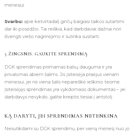
mėnesiui.
Svarbu:
apie ketvirtadalį ginčų baigiasi taikos sutartimi
dar iki posėdžio. Tai reiškia, kad darbdaviai dažnai nori
išvengti viešo nagrinėjimo ir sutinka susitarti.
5 ŽINGSNIS. GAUKITE SPRENDIMĄ
DGK sprendimas priimamas balsų dauguma ir yra
privalomas abiem šalims. Jis įsiteisėja praėjus vienam
mėnesiui, jei nė viena šalis nepareiškė ieškinio teisme.
Įsiteisėjęs sprendimas yra vykdomasis dokumentas – jei
darbdavys nevykdo, galite kreiptis tiesiai į antstolį.
KĄ DARYTI, JEI SPRENDIMAS NETENKINA
Nesutikdami su DGK sprendimu, per vieną mėnesį nuo jo