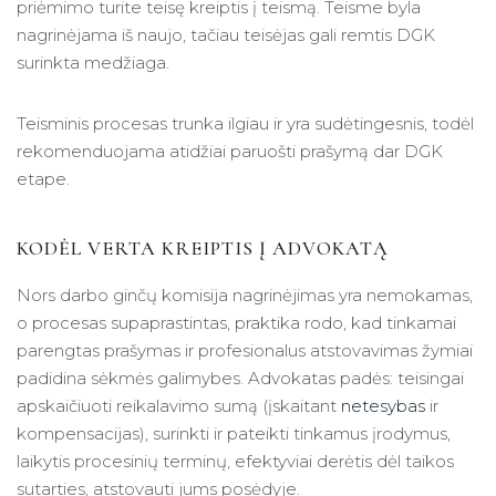
priėmimo turite teisę kreiptis į teismą. Teisme byla
nagrinėjama iš naujo, tačiau teisėjas gali remtis DGK
surinkta medžiaga.
Teisminis procesas trunka ilgiau ir yra sudėtingesnis, todėl
rekomenduojama atidžiai paruošti prašymą dar DGK
etape.
KODĖL VERTA KREIPTIS Į ADVOKATĄ
Nors darbo ginčų komisija nagrinėjimas yra nemokamas,
o procesas supaprastintas, praktika rodo, kad tinkamai
parengtas prašymas ir profesionalus atstovavimas žymiai
padidina sėkmės galimybes. Advokatas padės: teisingai
apskaičiuoti reikalavimo sumą (įskaitant
netesybas
ir
kompensacijas), surinkti ir pateikti tinkamus įrodymus,
laikytis procesinių terminų, efektyviai derėtis dėl taikos
sutarties, atstovauti jums posėdyje.