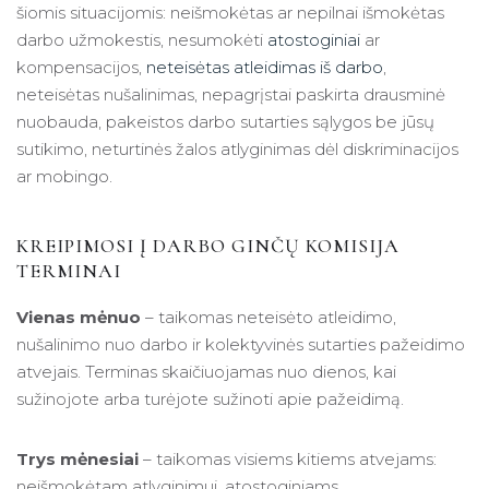
šiomis situacijomis: neišmokėtas ar nepilnai išmokėtas
darbo užmokestis, nesumokėti
atostoginiai
ar
kompensacijos,
neteisėtas atleidimas iš darbo
,
neteisėtas nušalinimas, nepagrįstai paskirta drausminė
nuobauda, pakeistos darbo sutarties sąlygos be jūsų
sutikimo, neturtinės žalos atlyginimas dėl diskriminacijos
ar mobingo.
KREIPIMOSI Į DARBO GINČŲ KOMISIJA
TERMINAI
Vienas mėnuo
– taikomas neteisėto atleidimo,
nušalinimo nuo darbo ir kolektyvinės sutarties pažeidimo
atvejais. Terminas skaičiuojamas nuo dienos, kai
sužinojote arba turėjote sužinoti apie pažeidimą.
Trys mėnesiai
– taikomas visiems kitiems atvejams:
neišmokėtam atlyginimui, atostoginiams,