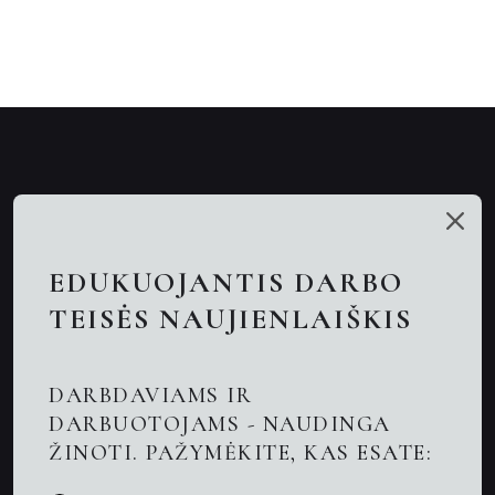
Mūsų talentai
Paslaugos
EDUKUOJANTIS DARBO
Nuotolinės konsultacijos
TEISĖS NAUJIENLAIŠKIS
Darbo teisės advokatai
DARBDAVIAMS IR
Advokatas Kaune
DARBUOTOJAMS - NAUDINGA
ŽINOTI. PAŽYMĖKITE, KAS ESATE:
Naujienos