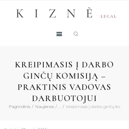
Skip
+370 605 38 755
Registruotis konsultacijai
to
PASLAUGOS
content
MŪSŲ TALENTAI
NAUJIENOS
KREIPIMASIS Į DARBO
DUK
GINČŲ KOMISIJĄ –
PRAKTINIS VADOVAS
KONTAKTAI
DARBUOTOJUI
KONSULTACIJA
Pagrindinis
Naujienos
...
Kreipimasis į darbo ginčų komisiją