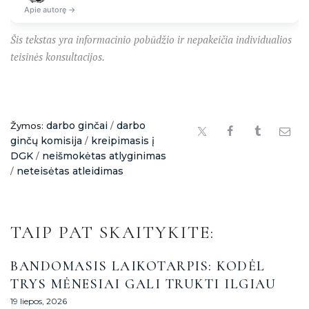
Apie autorę →
Šis tekstas yra informacinio pobūdžio ir nepakeičia individualios
teisinės konsultacijos.
darbo ginčai
darbo
Žymos:
/
ginčų komisija
kreipimasis į
/
DGK
neišmokėtas atlyginimas
/
neteisėtas atleidimas
/
TAIP PAT SKAITYKITE:
BANDOMASIS LAIKOTARPIS: KODĖL
TRYS MĖNESIAI GALI TRUKTI ILGIAU
19 liepos, 2026