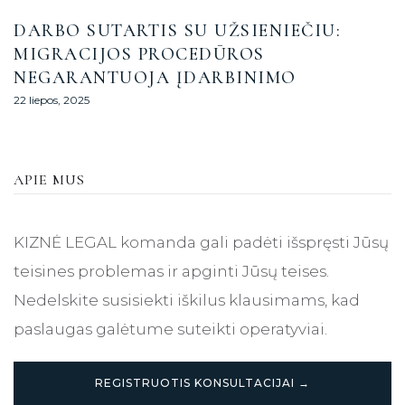
DARBO SUTARTIS SU UŽSIENIEČIU:
MIGRACIJOS PROCEDŪROS
NEGARANTUOJA ĮDARBINIMO
22 liepos, 2025
APIE MUS
KIZNĖ LEGAL komanda gali padėti išspręsti Jūsų
teisines problemas ir apginti Jūsų teises.
Nedelskite susisiekti iškilus klausimams, kad
paslaugas galėtume suteikti operatyviai.
REGISTRUOTIS KONSULTACIJAI →