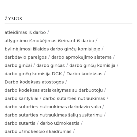
ŽYMOS
atleidimas iš darbo
atlyginimo išmokėjimas išeinant iš darbo
bylinėjimosi išlaidos darbo ginčų komisijoje
darbdavio pareigos
darbo apmokėjimo sistema
darbo ginčai
darbo ginčas
darbo ginčų komisija
darbo ginčų komisija DGK
Darbo kodeksas
Darbo kodeksas atostogos
darbo kodeksas atsiskaitymas su darbuotoju
darbo santykiai
darbo sutarties nutraukimas
darbo sutarties nutraukimas darbdavio valia
darbo sutarties nutraukimas šalių susitarimu
darbo sutartis
darbo užmokestis
darbo užmokesčio skaidrumas