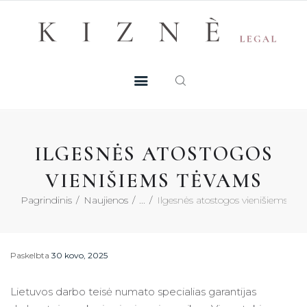
Skip
+370 605 38 755
Registruotis konsultacijai
to
PASLAUGOS
content
MŪSŲ TALENTAI
NAUJIENOS
ILGESNĖS ATOSTOGOS
DUK
VIENIŠIEMS TĖVAMS
Pagrindinis
Naujienos
...
Ilgesnės atostogos vienišiems tė
KONTAKTAI
KONSULTACIJA
Paskelbta
30 kovo, 2025
Lietuvos darbo teisė numato specialias garantijas