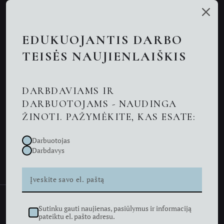
Mūsų talentai
Paslaugos
EDUKUOJANTIS DARBO
Nuotolinės konsultacijos
TEISĖS NAUJIENLAIŠKIS
Darbo teisės advokatai
DARBDAVIAMS IR
Advokatas Kaune
DARBUOTOJAMS - NAUDINGA
ŽINOTI. PAŽYMĖKITE, KAS ESATE:
Naujienos
Darbuotojas
Kontaktai
Darbdavys
Sutinku gauti naujienas, pasiūlymus ir informaciją
Advokatų profesinė bendrija KIZNĖ LEGAL © 2026
pateiktu el. pašto adresu.