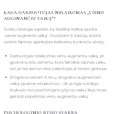
KADA DARBUOTOJAS NELAIKOMAS „VIENU
AUGINANČIU VAIKĄ”?
Svarbu teisingai suprasti, ką teisiškai reiškia sąvoka
„vienas auginantis vaiką”. Nustatant šį statusą, būtina
vertinti faktines aplinkybes kiekvienu konkrečiu atveju:
Darbuotojas nelaikomas vienu auginančiu vaiką, jei
gyvena su kitu asmeniu, kuris faktiškai rūpinasi vaiku,
net jei tas asmuo nėra įvaikintojas ar teisinis globėjas
Emigravus vienam iš tėvų, lengvatos auginančiam
vaiką savaime netaikomos – tik jei ilgai nutrūkęs
išvykusio tėvo psichologinis ryšys su vaiku, likęs tėvas
gali būti pripažintas vienu auginančiu vaiką
PSICHOLOGINIO RYŠIO SVARBA