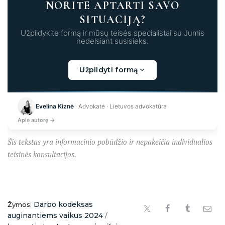
NORITE APTARTI SAVO
SITUACIJĄ?
Užpildykite formą ir mūsų teisės specialistai su Jumis
nedelsiant susisieks.
Užpildyti formą
Kraunama...
Evelina Kiznė
· Advokatė · Lietuvos advokatūra
Apie autorę →
Šis tekstas yra informacinio pobūdžio ir nepakeičia individualios
teisinės konsultacijos.
Darbo kodeksas
Žymos:
auginantiems vaikus 2024
/