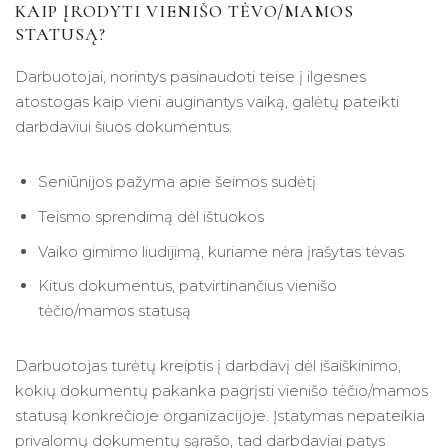
KAIP ĮRODYTI VIENIŠO TĖVO/MAMOS
STATUSĄ?
Darbuotojai, norintys pasinaudoti teise į ilgesnes
atostogas kaip vieni auginantys vaiką, galėtų pateikti
darbdaviui šiuos dokumentus:
Seniūnijos pažyma apie šeimos sudėtį
Teismo sprendimą dėl ištuokos
Vaiko gimimo liudijimą, kuriame nėra įrašytas tėvas
Kitus dokumentus, patvirtinančius vienišo
tėčio/mamos statusą
Darbuotojas turėtų kreiptis į darbdavį dėl išaiškinimo,
kokių dokumentų pakanka pagrįsti vienišo tėčio/mamos
statusą konkrečioje organizacijoje. Įstatymas nepateikia
privalomų dokumentų sąrašo, tad darbdaviai patys