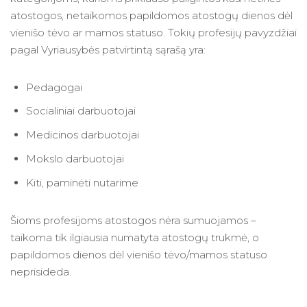
atostogos, netaikomos papildomos atostogų dienos dėl
vienišo tėvo ar mamos statuso. Tokių profesijų pavyzdžiai
pagal Vyriausybės patvirtintą sąrašą yra:
Pedagogai
Socialiniai darbuotojai
Medicinos darbuotojai
Mokslo darbuotojai
Kiti, paminėti nutarime
Šioms profesijoms atostogos nėra sumuojamos –
taikoma tik ilgiausia numatyta atostogų trukmė, o
papildomos dienos dėl vienišo tėvo/mamos statuso
neprisideda.