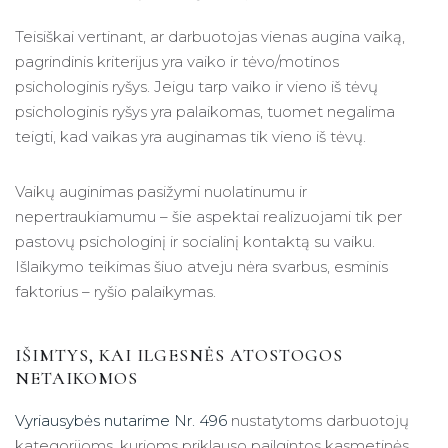
Teisiškai vertinant, ar darbuotojas vienas augina vaiką,
pagrindinis kriterijus yra vaiko ir tėvo/motinos
psichologinis ryšys. Jeigu tarp vaiko ir vieno iš tėvų
psichologinis ryšys yra palaikomas, tuomet negalima
teigti, kad vaikas yra auginamas tik vieno iš tėvų.
Vaikų auginimas pasižymi nuolatinumu ir
nepertraukiamumu – šie aspektai realizuojami tik per
pastovų psichologinį ir socialinį kontaktą su vaiku.
Išlaikymo teikimas šiuo atveju nėra svarbus, esminis
faktorius – ryšio palaikymas.
IŠIMTYS, KAI ILGESNĖS ATOSTOGOS
NETAIKOMOS
Vyriausybės nutarime Nr. 496
nustatytoms darbuotojų
kategorijoms, kurioms priklauso pailgintos kasmetinės