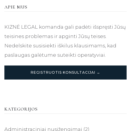
APIE MUS
KIZNĖ LEGAL komanda gali padėti išspręsti Jūsų
teisines problemas ir apginti Jūsų teises.
Nedelskite susisiekti iškilus klausimams, kad
paslaugas galėtume suteikti operatyviai.
REGISTRUOTIS KONSULTACIJAI →
KATEGORIJOS
Administraciniai nusižengimai
(2)