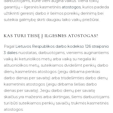
darbuotojams, kurie vieni augina vaikus. Viena tokių
garantijų – ilgesnės kasmetinės
atostogos
, kurios padeda
užtikrinti geresnį darbo ir šeimos poreikių derinimą bei
suteikia galimybę skirti daugiau laiko vaikų priežiūrai.
KAS TURI TEISĘ Į ILGESNES ATOSTOGAS?
Pagal
Lietuvos Respublikos darbo kodekso 126 straipsnio
3 dalies
nuostatas, darbuotojams, vieniems auginantiems
vaiką iki keturiolikos metų arba vaiką su negalia iki
aštuoniolikos metų, suteikiamos dvidešimt penkių darbo
dienų kasmetinės atostogos (jeigu dirbama penkias
darbo dienas per savaitę) arba trisdešimties darbo dienų
kasmetinės atostogos (jeigu dirbama šešias darbo
dienas per savaitę). Jeigu darbo dienų per savaitę
skaičius yra mažesnis arba skirtingas, šiems darbuotojams
turi būti suteikiamos penkių savaičių trukmės kasmetinės
atostogos.