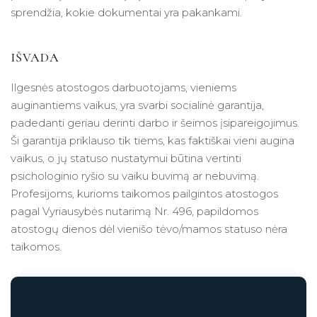
sprendžia, kokie dokumentai yra pakankami.
IŠVADA
Ilgesnės atostogos darbuotojams, vieniems
auginantiems vaikus, yra svarbi socialinė garantija,
padedanti geriau derinti darbo ir šeimos įsipareigojimus.
Ši garantija priklauso tik tiems, kas faktiškai vieni augina
vaikus, o jų statuso nustatymui būtina vertinti
psichologinio ryšio su vaiku buvimą ar nebuvimą.
Profesijoms, kurioms taikomos pailgintos atostogos
pagal Vyriausybės nutarimą Nr. 496, papildomos
atostogų dienos dėl vienišo tėvo/mamos statuso nėra
taikomos.