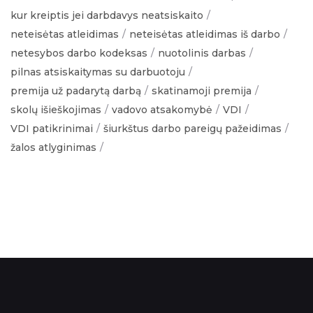
kur kreiptis jei darbdavys neatsiskaito
neteisėtas atleidimas
neteisėtas atleidimas iš darbo
netesybos darbo kodeksas
nuotolinis darbas
pilnas atsiskaitymas su darbuotoju
premija už padarytą darbą
skatinamoji premija
skolų išieškojimas
vadovo atsakomybė
VDI
VDI patikrinimai
šiurkštus darbo pareigų pažeidimas
žalos atlyginimas