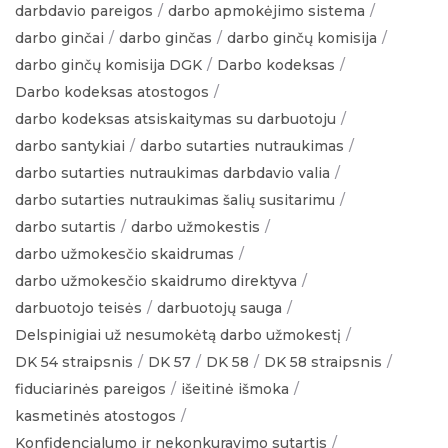
darbdavio pareigos
darbo apmokėjimo sistema
darbo ginčai
darbo ginčas
darbo ginčų komisija
darbo ginčų komisija DGK
Darbo kodeksas
Darbo kodeksas atostogos
darbo kodeksas atsiskaitymas su darbuotoju
darbo santykiai
darbo sutarties nutraukimas
darbo sutarties nutraukimas darbdavio valia
darbo sutarties nutraukimas šalių susitarimu
darbo sutartis
darbo užmokestis
darbo užmokesčio skaidrumas
darbo užmokesčio skaidrumo direktyva
darbuotojo teisės
darbuotojų sauga
Delspinigiai už nesumokėtą darbo užmokestį
DK 54 straipsnis
DK 57
DK 58
DK 58 straipsnis
fiduciarinės pareigos
išeitinė išmoka
kasmetinės atostogos
Konfidencialumo ir nekonkuravimo sutartis