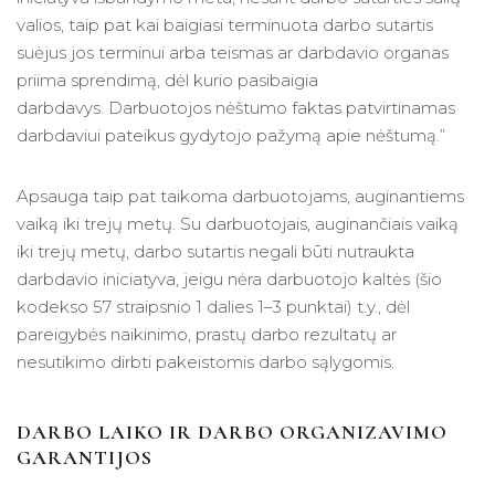
valios, taip pat kai baigiasi terminuota darbo sutartis
suėjus jos terminui arba teismas ar darbdavio organas
priima sprendimą, dėl kurio pasibaigia
darbdavys. Darbuotojos nėštumo faktas patvirtinamas
darbdaviui pateikus gydytojo pažymą apie nėštumą.”
Apsauga taip pat taikoma darbuotojams, auginantiems
vaiką iki trejų metų. Su darbuotojais, auginančiais vaiką
iki trejų metų, darbo sutartis negali būti nutraukta
darbdavio iniciatyva, jeigu nėra darbuotojo kaltės (šio
kodekso 57 straipsnio 1 dalies 1–3 punktai) t.y., dėl
pareigybės naikinimo, prastų darbo rezultatų ar
nesutikimo dirbti pakeistomis darbo sąlygomis.
DARBO LAIKO IR DARBO ORGANIZAVIMO
GARANTIJOS