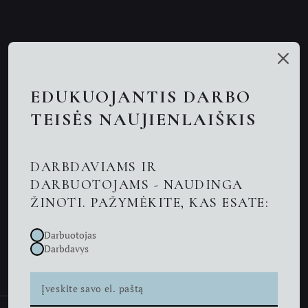
Mūsų talentai
Paslaugos
EDUKUOJANTIS DARBO
Nuotolinės konsultacijos
TEISĖS NAUJIENLAIŠKIS
Darbo teisės advokatai
DARBDAVIAMS IR
Advokatas Kaune
DARBUOTOJAMS - NAUDINGA
ŽINOTI. PAŽYMĖKITE, KAS ESATE:
Naujienos
Darbuotojas
Kontaktai
Darbdavys