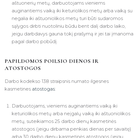
aštuonerių metų, darbuotojams vieniems
auginantiems vaiką iki keturiolikos metų arba vaiką su
negalia iki aštuoniolikos metų turi būti sudaromos
sąlygos dirbti nuotoliniu būdu bent dalį darbo laiko,
jeigu darbdavys gauna tokį prašymą ir jei tai įmanoma
pagal darbo pobūdį.
PAPILDOMOS POILSIO DIENOS IR
ATOSTOGOS
Darbo kodekso 138 straipsnis numato ilgesnes
kasmetines
atostogas
:
Darbuotojams, vieniems auginantiems vaiką iki
keturiolikos metų arba neįgalų vaiką iki aštuoniolikos
metų, suteikiamos 25 darbo dienų kasmetinės
atostogos (jeigu dirbama penkias dienas per savaitę)
arba 30 darbo dienų kasmetinės atostogos (jeigu