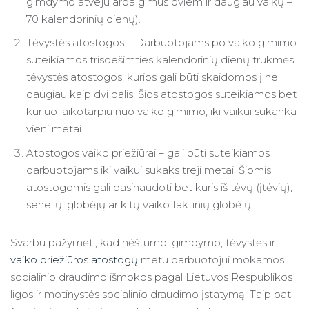
gimdymo atveju arba gimus dviem ir daugiau vaikų –
70 kalendorinių dienų).
Tėvystės atostogos – Darbuotojams po vaiko gimimo
suteikiamos trisdešimties kalendorinių dienų trukmės
tėvystės atostogos, kurios gali būti skaidomos į ne
daugiau kaip dvi dalis. Šios atostogos suteikiamos bet
kuriuo laikotarpiu nuo vaiko gimimo, iki vaikui sukanka
vieni metai.
Atostogos vaiko priežiūrai – gali būti suteikiamos
darbuotojams iki vaikui sukaks treji metai. Šiomis
atostogomis gali pasinaudoti bet kuris iš tėvų (įtėvių),
senelių, globėjų ar kitų vaiko faktinių globėjų.
Svarbu pažymėti, kad nėštumo, gimdymo, tėvystės ir
vaiko priežiūros atostogų
metu darbuotojui mokamos
socialinio draudimo išmokos pagal Lietuvos Respublikos
ligos ir motinystės socialinio draudimo įstatymą. Taip pat