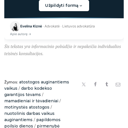
Užpildyti formą
Kraunama...
Evelina Kiznė
· Advokatė · Lietuvos advokatūra
Apie autorę →
Šis tekstas yra informacinio pobūdžio ir nepakeičia individualios
teisinės konsultacijos.
atostogos auginantiems
Žymos:
vaikus
darbo kodekso
/
garantijos tėvams
/
mamadieniai ir tėvadieniai
/
motinystės atostogos
/
nuotolinis darbas vaikus
auginantiems
papildomos
/
poilsio dienos
pirmenybė
/