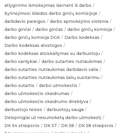
atlyginimo išmokėjimas išeinant iš darbo
bylinėjimosi išlaidos darbo ginčų komisijoje
darbdavio pareigos
darbo apmokėjimo sistema
darbo ginčai
darbo ginčas
darbo ginčų komisija
darbo ginčų komisija DGK
Darbo kodeksas
Darbo kodeksas atostogos
darbo kodeksas atsiskaitymas su darbuotoju
darbo santykiai
darbo sutarties nutraukimas
darbo sutarties nutraukimas darbdavio valia
darbo sutarties nutraukimas šalių susitarimu
darbo sutartis
darbo užmokestis
darbo užmokesčio skaidrumas
darbo užmokesčio skaidrumo direktyva
darbuotojo teisės
darbuotojų sauga
Delspinigiai už nesumokėtą darbo užmokestį
DK 54 straipsnis
DK 57
DK 58
DK 58 straipsnis