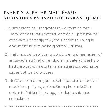
PRAKTINIAI PATARIMAI TĖVAMS,
NORINTIEMS PASINAUDOTI GARANTIJOMIS
Visas garantijas ir lengvatas reikia įforminti raštu.
Darbuotojas turėtų pateikti darbdaviui prašymą dėl
atitinkamų garantijų taikymo ir pridėti reikalingus
dokumentus (pvz., vaiko gimimo liudijimą).
Prašymus dėl papildomų poilsio dienų („mamadienių”
ar „tėvadienių”) rekomenduojama pateikti iš anksto,
kad darbdavys galėtų tinkamai su jais susipažinti bei
suplanuoti darbo procesą.
Nėščioms darbuotojoms svarbu pateikti darbdaviui
medicinos pažymą apie nėštumą kuo anksčiau,
siekiant užsitikrinti apsaugą dėl darbo sutarties
nutraukimo.
Jei darbuotojas susiduria su kliūtimis, pasinaudojant