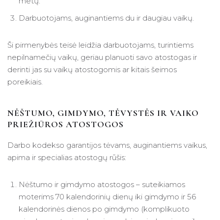
metų.
Darbuotojams, auginantiems du ir daugiau vaikų.
Ši pirmenybės teisė leidžia darbuotojams, turintiems
nepilnamečių vaikų, geriau planuoti savo atostogas ir
derinti jas su vaikų atostogomis ar kitais šeimos
poreikiais.
NĖŠTUMO, GIMDYMO, TĖVYSTĖS IR VAIKO
PRIEŽIŪROS ATOSTOGOS
Darbo kodekso garantijos tėvams, auginantiems vaikus,
apima ir specialias atostogų rūšis:
Nėštumo ir gimdymo atostogos – suteikiamos
moterims 70 kalendorinių dienų iki gimdymo ir 56
kalendorinės dienos po gimdymo (komplikuoto