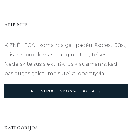
APIE MUS
KIZNĖ LEGAL komanda gali padėti išspręsti Jūsų
teisines problemas ir apginti Jūsų teises.
Nedelskite susisiekti iškilus klausimams, kad
paslaugas galėtume suteikti operatyviai.
REGISTRUOTIS KONSULTACIJAI →
KATEGORIJOS