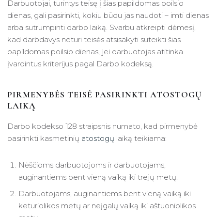
Darbuotojai, turintys teisę į šias papildomas poilsio
dienas, gali pasirinkti, kokiu būdu jas naudoti – imti dienas
arba sutrumpinti darbo laiką. Svarbu atkreipti dėmesį,
kad darbdavys neturi teisės atsisakyti suteikti šias
papildomas poilsio dienas, jei darbuotojas atitinka
įvardintus kriterijus pagal Darbo kodeksą.
PIRMENYBĖS TEISĖ PASIRINKTI ATOSTOGŲ
LAIKĄ
Darbo kodekso 128 straipsnis numato, kad pirmenybė
pasirinkti kasmetinių
atostogų
laiką teikiama:
Nėščioms darbuotojoms ir darbuotojams,
auginantiems bent vieną vaiką iki trejų metų.
Darbuotojams, auginantiems bent vieną vaiką iki
keturiolikos metų ar neįgalų vaiką iki aštuoniolikos