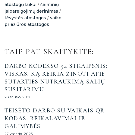
atostogų laikui
šeiminių
/
įsipareigojimų derinimas
/
tėvystės atostogos
vaiko
/
priežiūros atostogos
TAIP PAT SKAITYKITE:
DARBO KODEKSO 54 STRAIPSNIS:
VISKAS, KĄ REIKIA ŽINOTI APIE
SUTARTIES NUTRAUKIMĄ ŠALIŲ
SUSITARIMU
28 sausio, 2026
TEISĖTO DARBO SU VAIKAIS QR
KODAS: REIKALAVIMAI IR
GALIMYBĖS
27 vasario, 2025