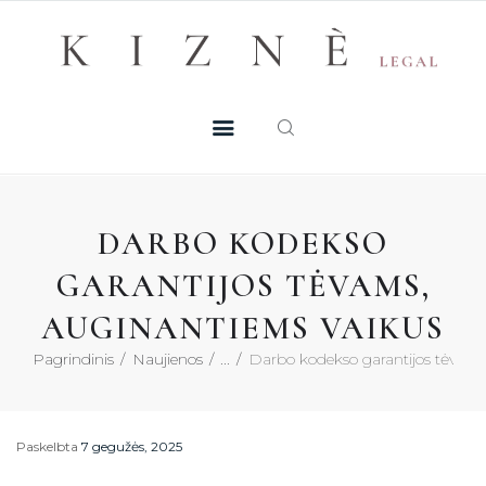
Skip
+370 605 38 755
Registruotis konsultacijai
to
PASLAUGOS
content
MŪSŲ TALENTAI
NAUJIENOS
DARBO KODEKSO
DUK
GARANTIJOS TĖVAMS,
AUGINANTIEMS VAIKUS
KONTAKTAI
Pagrindinis
Naujienos
...
Darbo kodekso garantijos tėvams,
KONSULTACIJA
Paskelbta
7 gegužės, 2025