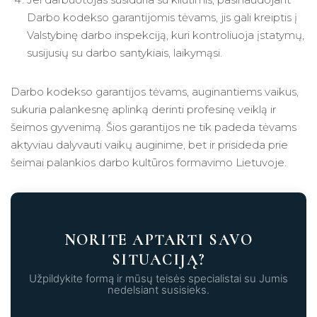
Darbo kodekso garantijomis tėvams, jis gali kreiptis į
Valstybinę darbo inspekciją, kuri kontroliuoja įstatymų,
susijusių su darbo santykiais, laikymąsi.
Darbo kodekso garantijos tėvams, auginantiems vaikus,
sukuria palankesnę aplinką derinti profesinę veiklą ir
šeimos gyvenimą. Šios garantijos ne tik padeda tėvams
aktyviau dalyvauti vaikų auginime, bet ir prisideda prie
šeimai palankios darbo kultūros formavimo Lietuvoje.
NORITE APTARTI SAVO
SITUACIJĄ?
Užpildykite formą ir mūsų teisės specialistai su Jumis
nedelsiant susisieks.