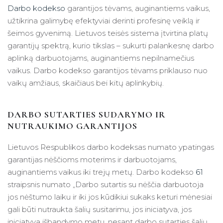
Darbo kodekso
garantijos tėvams, auginantiems vaikus,
užtikrina galimybę efektyviai derinti profesinę veiklą ir
šeimos gyvenimą. Lietuvos teisės sistema įtvirtina platų
garantijų spektrą, kurio tikslas – sukurti palankesnę darbo
aplinką darbuotojams, auginantiems nepilnamečius
vaikus. Darbo kodekso garantijos tėvams priklauso nuo
vaikų amžiaus, skaičiaus bei kitų aplinkybių.
DARBO SUTARTIES SUDARYMO IR
NUTRAUKIMO GARANTIJOS
Lietuvos Respublikos darbo kodeksas numato ypatingas
garantijas nėščioms moterims ir darbuotojams,
auginantiems vaikus iki trejų metų. Darbo kodekso
61
straipsnis numato „Darbo sutartis su nėščia darbuotoja
jos nėštumo laiku ir iki jos kūdikiui sukaks keturi mėnesiai
gali būti nutraukta šalių susitarimu, jos iniciatyva, jos
iniciatyva išbandymo metu, nesant darbo sutarties šalių