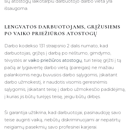
šių atostogų laikotarpiu darbuotojo darbo vieta yra
išsaugoma.
LENGVATOS DARBUOTOJAMS, GRĮŽUSIEMS
PO VAIKO PRIEŽIŪROS ATOSTOGŲ
Darbo kodekso 131 straipsnio 2 dalis numato, kad
darbuotojas, grįžęs į darbą po nėštumo, gimdymo,
tėvystės ar
vaiko priežiūros atostogų
, turi teisę grįžti į tą
pačią ar lygiavertę darbo vietą (pareigas) ne mažiau
palankiomis negu buvusios darbo sąlygomis, įskaitant
darbo užmokestį, ir naudotis visomis geresnėmis
sąlygomis, įskaitant teisę į darbo užmokesčio padidėjimą,
į kurias jis būtų turėjęs teisę, jeigu būtų dirbęs.
Ši garantija užtikrina, kad darbuotojai, pasinaudoję savo
teise auginti vaiką, nebūtų diskriminuojami ar nepatirtų
neigiamų pasekmių savo profesinei karjerai.