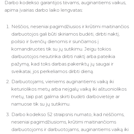
Darbo kodekso garantijos tėvams, auginantiems vaikus,
apima įvairias darbo laiko lengvatas:
Nėščios, neseniai pagimdžiusios ir krūtimi maitinančios
darbuotojos gali būti skiriamos budėti, dirbti naktį,
poilsio ir švenčių dienomis ir siunčiamos į
komandiruotes tik su jų sutikimu. Jeigu tokios
darbuotojos nesutinka dirbti naktį arba pateikia
pažymą, kad toks darbas pakenktų jų saugai ir
sveikatai, jos perkeliamos dirbti dieną.
Darbuotojams, vieniems auginantiems vaiką iki
keturiolikos metų arba neįgalų vaiką iki aštuoniolikos
metų, taip pat galima skirti budėti darbovietėje ar
namuose tik su jų sutikimu.
Darbo kodekso 52 straipsnis numato, kad nėščioms,
neseniai pagimdžiusioms, krūtimi maitinančioms
darbuotojoms ir darbuotojams, auginantiems vaiką iki