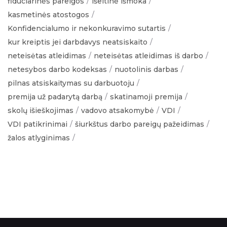
fiduciarinės pareigos
išeitinė išmoka
kasmetinės atostogos
Konfidencialumo ir nekonkuravimo sutartis
kur kreiptis jei darbdavys neatsiskaito
neteisėtas atleidimas
neteisėtas atleidimas iš darbo
netesybos darbo kodeksas
nuotolinis darbas
pilnas atsiskaitymas su darbuotoju
premija už padarytą darbą
skatinamoji premija
skolų išieškojimas
vadovo atsakomybė
VDI
VDI patikrinimai
šiurkštus darbo pareigų pažeidimas
žalos atlyginimas