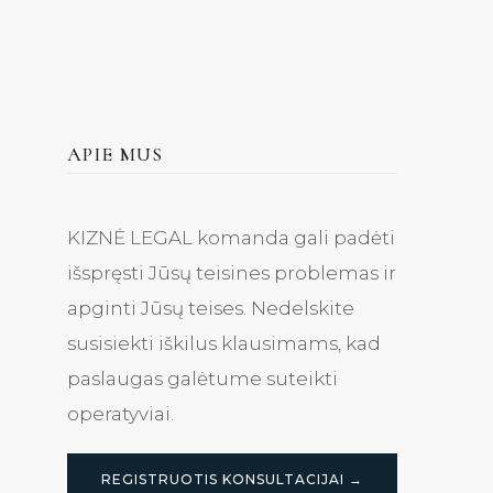
APIE MUS
KIZNĖ LEGAL komanda gali padėti
išspręsti Jūsų teisines problemas ir
apginti Jūsų teises. Nedelskite
susisiekti iškilus klausimams, kad
paslaugas galėtume suteikti
operatyviai.
REGISTRUOTIS KONSULTACIJAI →