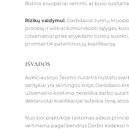
Būtina kruopščiai vertinti, ar buvo susitarta
Rizikų valdymui.
Darbdaviai turėtų kruopš
procesą ir aiškiai komunikuoti sąlygas, kuri
Užsieniečiai prieš atvykdami turėtų suvokt
priimtas tik patvirtinus jų kvalifikaciją.
IŠVADOS
Aukščiausiojo Teismo nutartis nustato svar
santykiai yra skirtingos sritys. Darbdavio k
užsieniečio kvietimo nereiškia darbo sutar
deklaruotai kvalifikacijai suteikia teisę atsi
Nuo šiol praktikoje taikomas aiškus principa
vertinama pagal bendrus Darbo kodekso re