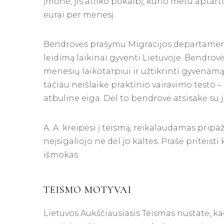
įmone, jis atliko pokalbį, kurio metu aptar
eurai per mėnesį.
Bendrovės prašymu Migracijos departament
leidimą laikinai gyventi Lietuvoje. Bendrov
mėnesių laikotarpiui ir užtikrinti gyvenamąją
tačiau neišlaikė praktinio vairavimo testo –
atbuline eiga. Dėl to bendrovė atsisakė su j
A. A. kreipėsi į teismą, reikalaudamas pripa
neįsigaliojo ne dėl jo kaltės. Prašė priteist
išmokas.
TEISMO MOTYVAI
Lietuvos Aukščiausiasis Teismas nustatė, ka