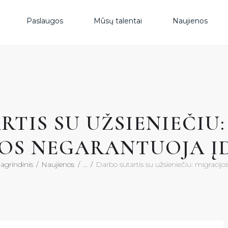
PAS
Paslaugos
Mūsų talentai
Naujienos
MŪS
NAU
TIS SU UŽSIENIEČIU
DUK
OS NEGARANTUOJA Į
KON
agrindinis
Naujienos
...
Darbo sutartis su užsieniečiu: migracijos.
KON