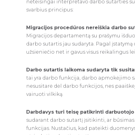
neteisingai interpretavo darbo sutarties 
svarbius principus:
Migracijos procedūros nereiškia darbo su
Migracijos departamentą su prašymu išduoti
darbo sutartis jau sudaryta. Pagal įstatymą
užsieniečio net ir gavus visus reikalingus l
Darbo sutartis laikoma sudaryta tik susita
tai yra darbo funkcija, darbo apmokėjimo sąl
nesusitarė dėl darbo funkcijos, nes paaišk
vairuoti vilkiką.
Darbdavys turi teisę patikrinti darbuotojo k
sudarant darbo sutartį įsitikinti, ar būsim
funkcijas. Nustačius, kad pateikti duomeny