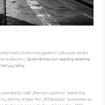
 užsieniečio kvietimas gyventi Lietuvoje darbo
ties sudarymo.
Sprendimas turi svarbią reikšmę
rečiųjų šalių.
tį perskaitė UAB „Bleiras Logistics” skelbimą
ių vežimų srityje. Per „WhatsApp” susisiekęs su