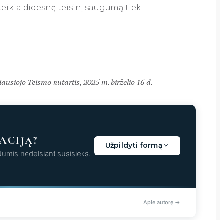
eikia didesnę teisinį saugumą tiek
ausiojo Teismo nutartis, 2025 m. birželio 16 d.
ACIJĄ?
Užpildyti formą
 Jumis nedelsiant susisieks.
aunama...
Apie autorę →