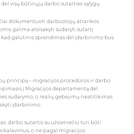
 dėl visų būtinųjų darbo sutarties sąlygų.
čiai dokumentuoti darbuotojų atrankos
omis galima atsisakyti sudaryti sutartį.
i, kad galutinis sprendimas dėl įdarbinimo bus
bų principą – migracijos procedūros ir darbo
reipimasis į Migracijos departamentą dėl
ties sudarymo, o realių gebėjimų neatitikimas
sakyti įdarbinimo.
s: darbo sutartis su užsieniečiu turi būti
ikalavimus, o ne pagal migracijos