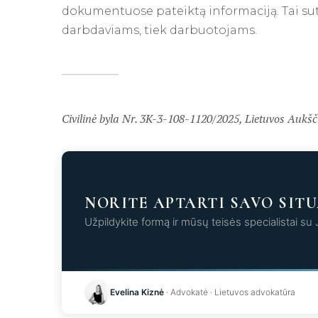
dokumentuose pateiktą informaciją. Tai sut
darbdaviams, tiek darbuotojams.
Civilinė byla Nr. 3K-3-108-1120/2025, Lietuvos Aukšči
NORITE APTARTI SAVO SITU
Užpildykite formą ir mūsų teisės specialistai su
Kr
Evelina Kiznė
· Advokatė · Lietuvos advokatūra