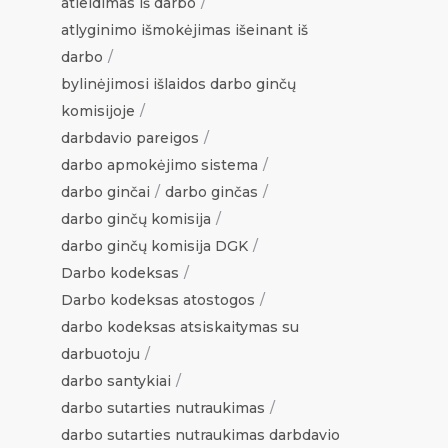
atleidimas iš darbo
atlyginimo išmokėjimas išeinant iš
darbo
bylinėjimosi išlaidos darbo ginčų
komisijoje
darbdavio pareigos
darbo apmokėjimo sistema
darbo ginčai
darbo ginčas
darbo ginčų komisija
darbo ginčų komisija DGK
Darbo kodeksas
Darbo kodeksas atostogos
darbo kodeksas atsiskaitymas su
darbuotoju
darbo santykiai
darbo sutarties nutraukimas
darbo sutarties nutraukimas darbdavio