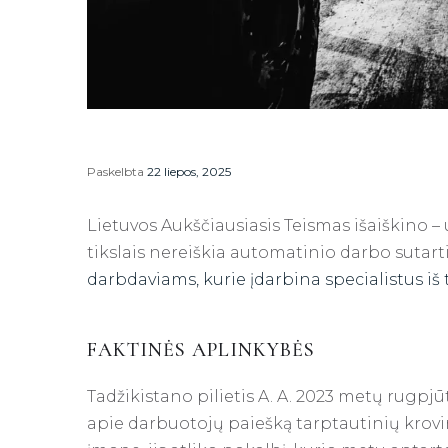
Paskelbta
22 liepos, 2025
Lietuvos Aukščiausiasis Teismas išaiškino –
tikslais nereiškia automatinio darbo sutar
darbdaviams, kurie įdarbina specialistus iš t
FAKTINĖS APLINKYBĖS
Tadžikistano pilietis A. A. 2023 metų rugpjū
apie darbuotojų paiešką tarptautinių krovin