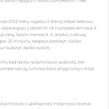
tos darbo sąlygos ir darbo užmokestis – 1386
as 2023 metų rugsėjo 4 dieną išdavė ieškovui
ė įsipareigojo jį įdarbinti ne trumpesniam kaip 6
 vietą. Spalio mėnesį A. A. atvyko į Lietuvą,
 per 20 minučių nespėjo pastatyti vilkiko
uo sudaryti darbo sutartį.
žinti, kad darbo sutartis buvo sudaryta, bet
i kompensaciją, turtinės žalos atlyginimą ir kitas
d pirmosios ir apeliacinės instancijos teismai