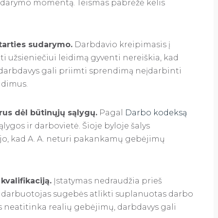
sudarymo momentą. Teismas pabrėžė kelis
tarties sudarymo.
Darbdavio kreipimasis į
 užsieniečiui leidimą gyventi nereiškia, kad
 darbdavys gali priimti sprendimą neįdarbinti
eidimus.
rus dėl būtinųjų sąlygų.
Pagal
Darbo kodeksą
ygos ir darbovietė. Šioje byloje šalys
ėjo, kad A. A. neturi pakankamų gebėjimų
valifikaciją.
Įstatymas nedraudžia prieš
as darbuotojas sugebės atlikti suplanuotas darbo
s neatitinka realių gebėjimų, darbdavys gali