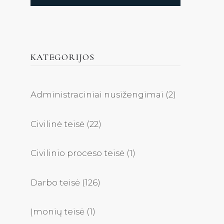
KATEGORIJOS
Administraciniai nusižengimai
(2)
Civilinė teisė
(22)
Civilinio proceso teisė
(1)
Darbo teisė
(126)
Įmonių teisė
(1)