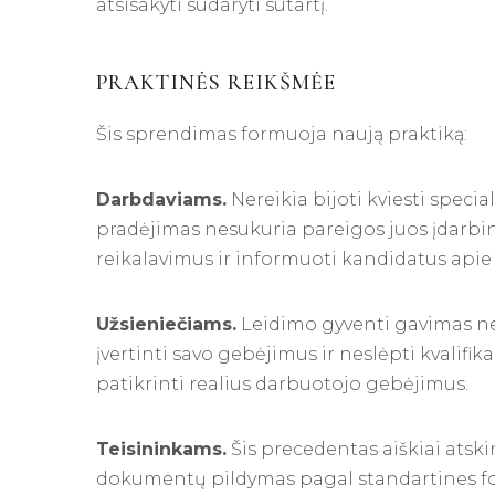
atsisakyti sudaryti sutartį.
PRAKTINĖS REIKŠMĖE
Šis sprendimas formuoja naują praktiką:
Darbdaviams.
Nereikia bijoti kviesti specia
pradėjimas nesukuria pareigos juos įdarbinti
reikalavimus ir informuoti kandidatus apie
Užsieniečiams.
Leidimo gyventi gavimas ne
įvertinti savo gebėjimus ir neslėpti kvalifik
patikrinti realius darbuotojo gebėjimus.
Teisininkams.
Šis precedentas aiškiai atskir
dokumentų pildymas pagal standartines fo