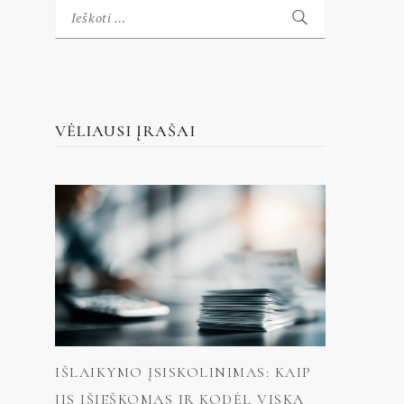
Ieškoti:
VĖLIAUSI ĮRAŠAI
IŠLAIKYMO ĮSISKOLINIMAS: KAIP
JIS IŠIEŠKOMAS IR KODĖL VISKĄ