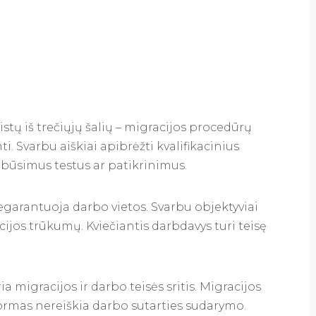
listų iš trečiųjų šalių – migracijos procedūrų
. Svarbu aiškiai apibrėžti kvalifikacinius
 būsimus testus ar patikrinimus.
garantuoja darbo vietos. Svarbu objektyviai
acijos trūkumų. Kviečiantis darbdavys turi teisę
ia migracijos ir darbo teisės sritis. Migracijos
rmas nereiškia darbo sutarties sudarymo.