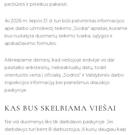
peržiūrėti ir prireikus pakeisti.
Iki 2026 m. liepos 31 d. turi būti patvirtintas informacijos
apie darbo užmokestį teikimo „Sodrai“ aprašas, kuriame
bus nustatyta duomenų teikimo tvarka, sąlygos ir
apskaičiavimo formulės.
Atkreipiame dėmesį, kad viešojoje erdvėje vis dar
pasitaiko ankstesnių, nebeaktualių datų, todėl
orientuotis verta į oficialią „Sodros“ ir Valstybinės darbo
inspekcijos informaciją bei pranešimus draudėjo
paskyroje.
KAS BUS SKELBIAMA VIEŠAI
Ne visi duomenys liks tik darbdavio paskyroje. Jei
darbdavys turi bent 8 darbuotojus, iš kurių daugiau kaip