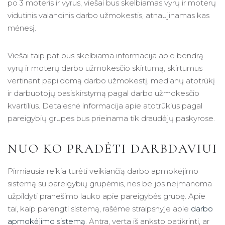
po 3 moteris ir vyrus, viešai bus skelbiamas vyrų ir moterų
vidutinis valandinis darbo užmokestis, atnaujinamas kas
mėnesį.
Viešai taip pat bus skelbiama informacija apie bendrą
vyrų ir moterų darbo užmokesčio skirtumą, skirtumus
vertinant papildomą darbo užmokestį, medianų atotrūkį
ir darbuotojų pasiskirstymą pagal darbo užmokesčio
kvartilius. Detalesnė informacija apie atotrūkius pagal
pareigybių grupes bus prieinama tik draudėjų paskyrose.
NUO KO PRADĖTI DARBDAVIUI
Pirmiausia reikia turėti veikiančią darbo apmokėjimo
sistemą su pareigybių grupėmis, nes be jos neįmanoma
užpildyti pranešimo lauko apie pareigybės grupę. Apie
tai, kaip parengti sistemą, rašėme straipsnyje apie
darbo
apmokėjimo sistemą
. Antra, verta iš anksto patikrinti, ar