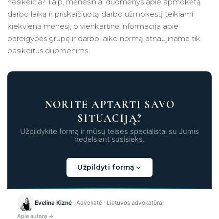
nesikeičia? Taip, mėnesiniai duomenys apie apmokėtą
darbo laiką ir priskaičiuotą darbo užmokestį teikiami
kiekvieną mėnesį, o vienkartinė informacija apie
pareigybės grupę ir darbo laiko normą atnaujinama tik
pasikeitus duomenims.
NORITE APTARTI SAVO
SITUACIJĄ?
Užpildykite formą ir mūsų teisės specialistai su Jumis
nedelsiant susisieks.
Užpildyti formą
Kraunama...
Evelina Kiznė
· Advokatė · Lietuvos advokatūra
Apie autorę →