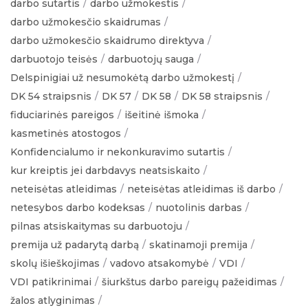
darbo sutartis
darbo užmokestis
darbo užmokesčio skaidrumas
darbo užmokesčio skaidrumo direktyva
darbuotojo teisės
darbuotojų sauga
Delspinigiai už nesumokėtą darbo užmokestį
DK 54 straipsnis
DK 57
DK 58
DK 58 straipsnis
fiduciarinės pareigos
išeitinė išmoka
kasmetinės atostogos
Konfidencialumo ir nekonkuravimo sutartis
kur kreiptis jei darbdavys neatsiskaito
neteisėtas atleidimas
neteisėtas atleidimas iš darbo
netesybos darbo kodeksas
nuotolinis darbas
pilnas atsiskaitymas su darbuotoju
premija už padarytą darbą
skatinamoji premija
skolų išieškojimas
vadovo atsakomybė
VDI
VDI patikrinimai
šiurkštus darbo pareigų pažeidimas
žalos atlyginimas