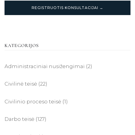
REGISTRUOTIS KONSULTACIJAI →
KATEGORIJOS
Administraciniai nusižengimai
(2)
Civilinė teisė
(22)
Civilinio proceso teisė
(1)
Darbo teisė
(127)