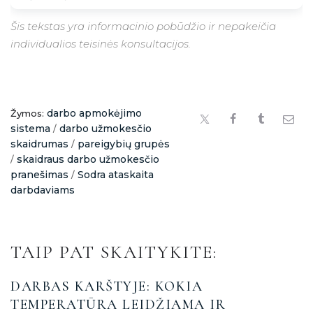
Šis tekstas yra informacinio pobūdžio ir nepakeičia
individualios teisinės konsultacijos.
darbo apmokėjimo
Žymos:
sistema
darbo užmokesčio
/
skaidrumas
pareigybių grupės
/
skaidraus darbo užmokesčio
/
pranešimas
Sodra ataskaita
/
darbdaviams
TAIP PAT SKAITYKITE:
DARBAS KARŠTYJE: KOKIA
TEMPERATŪRA LEIDŽIAMA IR