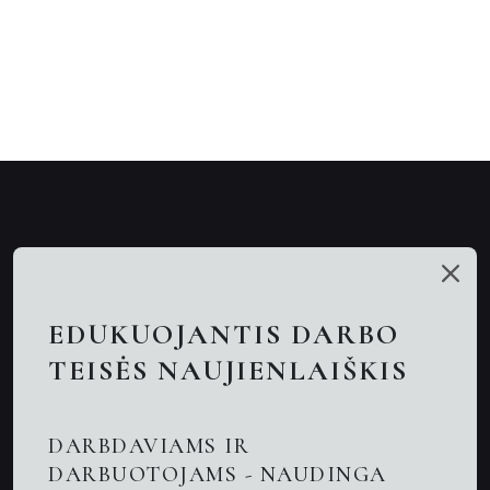
Mūsų talentai
Paslaugos
EDUKUOJANTIS DARBO
Nuotolinės konsultacijos
TEISĖS NAUJIENLAIŠKIS
Darbo teisės advokatai
DARBDAVIAMS IR
Advokatas Kaune
DARBUOTOJAMS - NAUDINGA