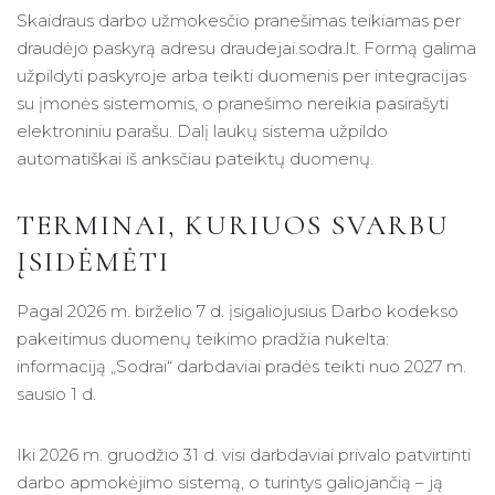
Skaidraus darbo užmokesčio pranešimas teikiamas per
draudėjo paskyrą adresu draudejai.sodra.lt. Formą galima
užpildyti paskyroje arba teikti duomenis per integracijas
su įmonės sistemomis, o pranešimo nereikia pasirašyti
elektroniniu parašu. Dalį laukų sistema užpildo
automatiškai iš anksčiau pateiktų duomenų.
TERMINAI, KURIUOS SVARBU
ĮSIDĖMĖTI
Pagal 2026 m. birželio 7 d. įsigaliojusius Darbo kodekso
pakeitimus duomenų teikimo pradžia nukelta:
informaciją „Sodrai“ darbdaviai pradės teikti nuo 2027 m.
sausio 1 d.
Iki 2026 m. gruodžio 31 d. visi darbdaviai privalo patvirtinti
darbo apmokėjimo sistemą, o turintys galiojančią – ją