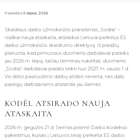
Paskelbta
9 liepos, 2026
Skaidraus darbo užmokesčio pranešimas „Sodrai“ –
visiškai nauja ataskaita, atsiradusi Lietuvai perkėlus ES
darbo užmokesčio skaidrumo direktyvą. Iš pradžių
planuota, kad pirmuosius duomenis darbdaviai pateiks
jau 2026 m. liepą, tačiau terminas nukeltas: duomenis
„Sodrai“ darbdaviai pradės teikti nuo 2027 m. sausio 1 d.
Vis dėlto pasiruošimo darbų atidėti neverta, nes dalis
pareigų darbdaviams atsiranda jau šiemet.
KODĖL ATSIRADO NAUJA
ATASKAITA
2026 m. gegužės 21 d. Seimas priėmė Darbo kodekso
pakeitimus, kuriais į Lietuvos teisę perkelta ES darbo