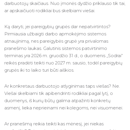
darbuotojų skaičiaus. Nuo įmonės dydžio priklauso tik tai,
ar apskaičiuoti rodikliai bus skelbiami viešai.
Ką daryti, jei pareigybių grupės dar nepatvirtintos?
Pirmiausia užbaigti darbo apmokėjimo sistemos
atnaujinimą, nes pareigybės grupė yra privalomas
pranešimo laukas. Galutinis sistemos patvirtinimo
terminas yra 2026 m. gruodžio 31 d., o duomenis „Sodrai“
reikės pradėti teikti nuo 2027 m. sausio, todėl pareigybių
grupės iki to laiko turi būti aiškios.
Ar konkretaus darbuotojo atlyginimas taps viešas? Ne.
Viešai skelbiami tik apibendrinti rodikliai pagal lytį, o
duomenys, iš kurių būtų galima atpažinti konkretų
asmenį, lieka neprieinami nei kolegoms, nei visuomenei.
Ar pranešimą reikia teikti kas mėnesį, jei niekas