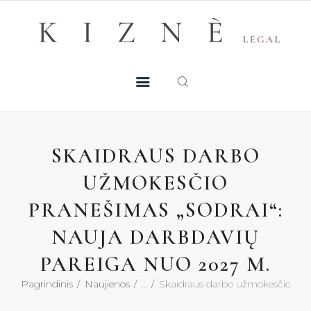
Skip
+370 605 38 755
Registruotis konsultacijai
to
PASLAUGOS
content
MŪSŲ TALENTAI
NAUJIENOS
SKAIDRAUS DARBO
DUK
UŽMOKESČIO
PRANEŠIMAS „SODRAI“:
KONTAKTAI
NAUJA DARBDAVIŲ
KONSULTACIJA
PAREIGA NUO 2027 M.
Pagrindinis
Naujienos
...
Skaidraus darbo užmokesčio pran