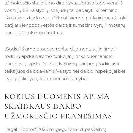
užmokesčio skaidrumo direktyva. Lietuva tapo viena iš
vos trijų ES valstybių, spėjusių tai padaryti iki termino.
Direktyvos tikslas yra užtikrinti vienodą atlyginimą už tokį
patį ar vienodos vertės darbą ir sumažinti vyrų ir moterų
darbo užmokesčio atotrūkį.
„Sodrai“ šiame procese tenka duomenų surinkimo ir
rodiklių apskaičiavimo funkcija: ji rinks duomenis iš
darbdavių, apskaičiuos atlyginimų skirtumų rodiklius ir
teiks juos darbdaviams, Valstybinei darbo inspekcijai bei
Lygių galimybių kontrolieriaus tarnybai.
KOKIUS DUOMENIS APIMA
SKAIDRAUS DARBO
UŽMOKESČIO PRANEŠIMAS
Pagal „Sodros“ 2026 m. gegužės 8 d. paskelbtą