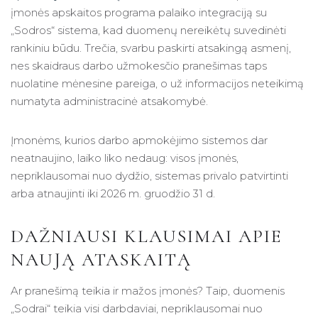
įmonės apskaitos programa palaiko integraciją su
„Sodros“ sistema, kad duomenų nereikėtų suvedinėti
rankiniu būdu. Trečia, svarbu paskirti atsakingą asmenį,
nes skaidraus darbo užmokesčio pranešimas taps
nuolatine mėnesine pareiga, o už informacijos neteikimą
numatyta administracinė atsakomybė.
Įmonėms, kurios darbo apmokėjimo sistemos dar
neatnaujino, laiko liko nedaug: visos įmonės,
nepriklausomai nuo dydžio, sistemas privalo patvirtinti
arba atnaujinti iki 2026 m. gruodžio 31 d.
DAŽNIAUSI KLAUSIMAI APIE
NAUJĄ ATASKAITĄ
Ar pranešimą teikia ir mažos įmonės? Taip, duomenis
„Sodrai“ teikia visi darbdaviai, nepriklausomai nuo