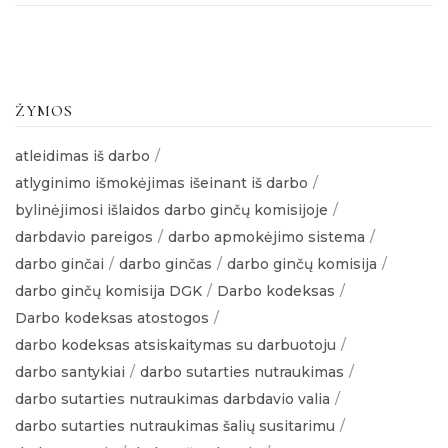
ŽYMOS
atleidimas iš darbo
atlyginimo išmokėjimas išeinant iš darbo
bylinėjimosi išlaidos darbo ginčų komisijoje
darbdavio pareigos
darbo apmokėjimo sistema
darbo ginčai
darbo ginčas
darbo ginčų komisija
darbo ginčų komisija DGK
Darbo kodeksas
Darbo kodeksas atostogos
darbo kodeksas atsiskaitymas su darbuotoju
darbo santykiai
darbo sutarties nutraukimas
darbo sutarties nutraukimas darbdavio valia
darbo sutarties nutraukimas šalių susitarimu