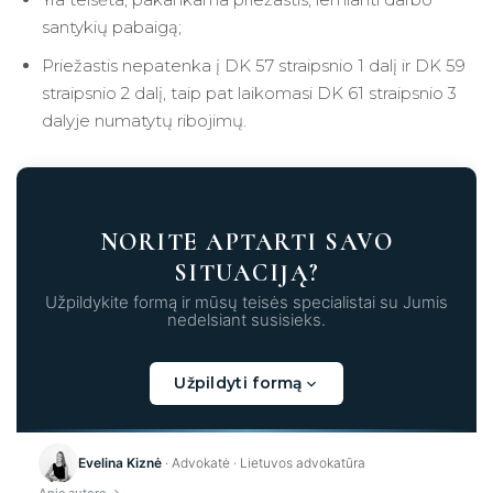
santykių pabaigą;
Priežastis nepatenka į DK 57 straipsnio 1 dalį ir DK 59
straipsnio 2 dalį, taip pat laikomasi DK 61 straipsnio 3
dalyje numatytų ribojimų.
NORITE APTARTI SAVO
SITUACIJĄ?
Užpildykite formą ir mūsų teisės specialistai su Jumis
nedelsiant susisieks.
Užpildyti formą
Kraunama...
Evelina Kiznė
· Advokatė · Lietuvos advokatūra