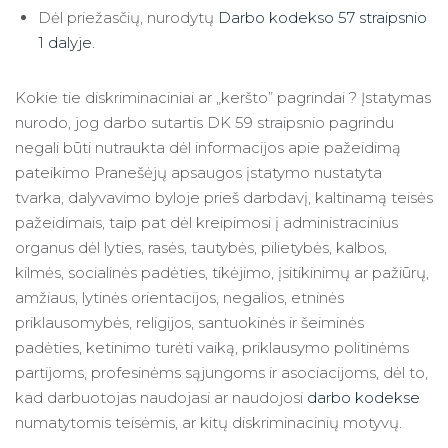
Dėl priežasčių, nurodytų
Darbo kodekso 57 straipsnio
1 dalyje.
Kokie tie diskriminaciniai ar „keršto” pagrindai ? Įstatymas
nurodo, jog darbo sutartis DK 59 straipsnio pagrindu
negali būti nutraukta dėl informacijos apie pažeidimą
pateikimo Pranešėjų apsaugos įstatymo nustatyta
tvarka, dalyvavimo byloje prieš darbdavį, kaltinamą teisės
pažeidimais, taip pat dėl kreipimosi į administracinius
organus dėl lyties, rasės, tautybės, pilietybės, kalbos,
kilmės, socialinės padėties, tikėjimo, įsitikinimų ar pažiūrų,
amžiaus, lytinės orientacijos, negalios, etninės
priklausomybės, religijos, santuokinės ir šeiminės
padėties, ketinimo turėti vaiką, priklausymo politinėms
partijoms, profesinėms sąjungoms ir asociacijoms, dėl to,
kad darbuotojas naudojasi ar naudojosi
darbo kodekse
numatytomis teisėmis, ar kitų diskriminacinių motyvų.