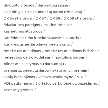
darbuotojo teisės
darbuotojų sauga
Delspinigiai už nesumokėtą darbo užmokestį
DK 54 straipsnis
DK 57
DK 58
DK 58 straipsnis
fiduciarinės pareigos
išeitinė išmoka
kasmetinės atostogos
Konfidencialumo ir nekonkuravimo sutartis
kur kreiptis jei darbdavys neatsiskaito
neteisėtas atleidimas
neteisėtas atleidimas iš darbo
netesybos darbo kodeksas
nuotolinis darbas
pilnas atsiskaitymas su darbuotoju
premija už padarytą darbą
skatinamoji premija
skolų išieškojimas
vadovo atsakomybė
VDI
VDI patikrinimai
šiurkštus darbo pareigų pažeidimas
žalos atlyginimas