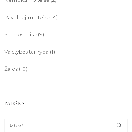
Nemokumo teisė
(2)
Paveldėjimo teisė
(4)
Šeimos teisė
(9)
Valstybės tarnyba
(1)
Žalos
(10)
PAIEŠKA
Ieškoti: