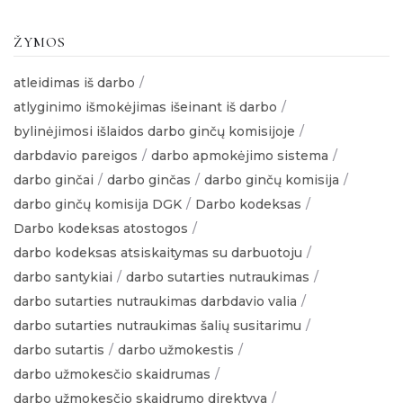
ŽYMOS
atleidimas iš darbo
atlyginimo išmokėjimas išeinant iš darbo
bylinėjimosi išlaidos darbo ginčų komisijoje
darbdavio pareigos
darbo apmokėjimo sistema
darbo ginčai
darbo ginčas
darbo ginčų komisija
darbo ginčų komisija DGK
Darbo kodeksas
Darbo kodeksas atostogos
darbo kodeksas atsiskaitymas su darbuotoju
darbo santykiai
darbo sutarties nutraukimas
darbo sutarties nutraukimas darbdavio valia
darbo sutarties nutraukimas šalių susitarimu
darbo sutartis
darbo užmokestis
darbo užmokesčio skaidrumas
darbo užmokesčio skaidrumo direktyva