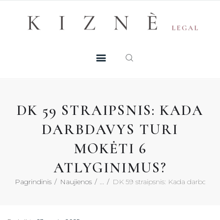
Skip
+370 605 38 755
Registruotis konsultacijai
to
PASLAUGOS
content
MŪSŲ TALENTAI
NAUJIENOS
DK 59 STRAIPSNIS: KADA
DUK
DARBDAVYS TURI
MOKĖTI 6
KONTAKTAI
ATLYGINIMUS?
KONSULTACIJA
Pagrindinis
Naujienos
...
DK 59 straipsnis: Kada darbdavys 