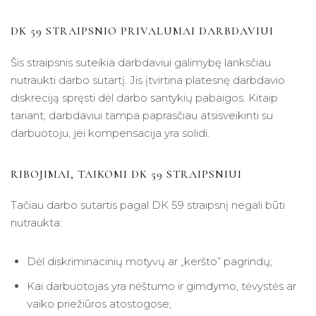
DK 59 STRAIPSNIO PRIVALUMAI DARBDAVIUI
Šis straipsnis suteikia darbdaviui galimybę lanksčiau
nutraukti darbo sutartį. Jis įtvirtina platesnę darbdavio
diskreciją spręsti dėl darbo santykių pabaigos. Kitaip
tariant, darbdaviui tampa paprasčiau atsisveikinti su
darbuotoju, jei kompensacija yra solidi.
RIBOJIMAI, TAIKOMI DK 59 STRAIPSNIUI
Tačiau darbo sutartis pagal DK 59 straipsnį negali būti
nutraukta:
Dėl diskriminacinių motyvų ar „keršto” pagrindų;
Kai darbuotojas yra nėštumo ir gimdymo, tėvystės ar
vaiko priežiūros atostogose;