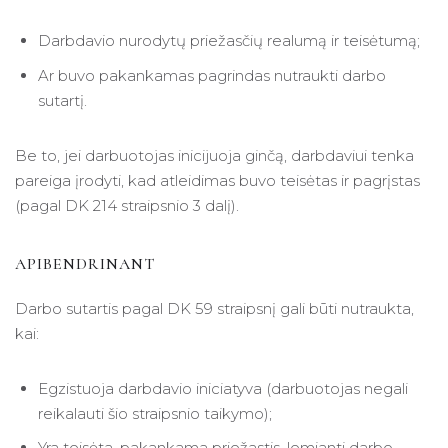
Darbdavio nurodytų priežasčių realumą ir teisėtumą;
Ar buvo pakankamas pagrindas nutraukti darbo
sutartį.
Be to, jei darbuotojas inicijuoja ginčą, darbdaviui tenka
pareiga įrodyti, kad atleidimas buvo teisėtas ir pagrįstas
(pagal DK 214 straipsnio 3 dalį).
APIBENDRINANT
Darbo sutartis pagal DK 59 straipsnį gali būti nutraukta,
kai:
Egzistuoja darbdavio iniciatyva (darbuotojas negali
reikalauti šio straipsnio taikymo);
Yra teisėta, pakankama priežastis, lemianti darbo