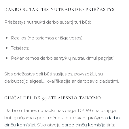
DARBO SUTARTIES NUTRAUKIMO PRIEŽASTYS
Priežastys nutraukti darbo sutartį turi būti:
Realios (ne tariamos ar išgalvotos);
Teisėtos;
Pakankamos darbo santykių nutraukimui pagrįsti.
Šios priežastys gali būti susijusios, pavyzdžiui, su
darbuotojo elgesiu, kvalifikacija ar darbdavio padėtimi.
GINČAI DĖL DK 59 STRAIPSNIO TAIKYMO
Darbo sutarties nutraukimas pagal DK 59 straipsnį gali
būti ginčijamas per 1 mėnesį, pateikiant prašymą
darbo
ginčų komisijai
. Šiuo atveju
darbo ginčų komisija
tiria: