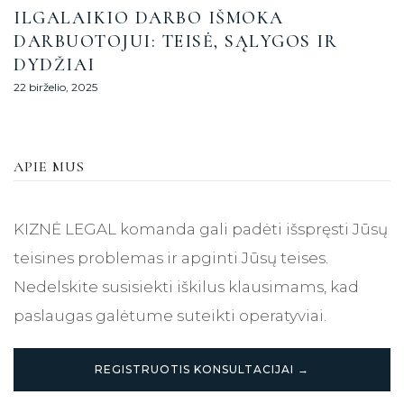
ILGALAIKIO DARBO IŠMOKA
DARBUOTOJUI: TEISĖ, SĄLYGOS IR
DYDŽIAI
22 birželio, 2025
APIE MUS
KIZNĖ LEGAL komanda gali padėti išspręsti Jūsų
teisines problemas ir apginti Jūsų teises.
Nedelskite susisiekti iškilus klausimams, kad
paslaugas galėtume suteikti operatyviai.
REGISTRUOTIS KONSULTACIJAI →