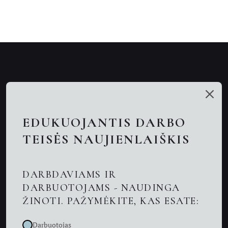
Mūsų talentai
Paslaugos
EDUKUOJANTIS DARBO
Nuotolinės konsultacijos
TEISĖS NAUJIENLAIŠKIS
Darbo teisės advokatai
DARBDAVIAMS IR
Advokatas Kaune
DARBUOTOJAMS - NAUDINGA
ŽINOTI. PAŽYMĖKITE, KAS ESATE:
Naujienos
Darbuotojas
Kontaktai