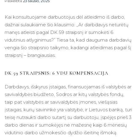
Paskelbta
23 sausio, 2025
Kai konsultuojame darbuotojus dėl atleidimo iš darbo,
dažnai sulaukiame šio klausimo: „Ar darbdavys neturėtų
manęs atleisti pagal DK 59 straipsnį ir sumokėti 6
vidutinius atlyginimus?” Tiesa ta, kad dauguma darbdavių
vengia šio straipsnio taikymo, kadangi atleidimas pagal šį
straipsnį – brangiausias.
DK 59 STRAIPSNIS: 6 VDU KOMPENSACIJA
Darbdavys, išskyrus įstaigas, finansuojamas iš valstybės ar
savivaldybės biudžeto, Sodros ar kitų valstybės fondų,
taip pat valstybės ar savivaldybės įmones, viešąsias
įstaigas, kurių savininkė yra valstybė, ir Lietuvos banką, turi
teisę nutraukti darbo sutartį su darbuotoju, įspėjęs prieš 3
darbo dienas ir sumokėjęs ne mažesnę kaip 6 mėnesių
vidutinio darbo užmokesčio dydžio išeitinę išmoką.