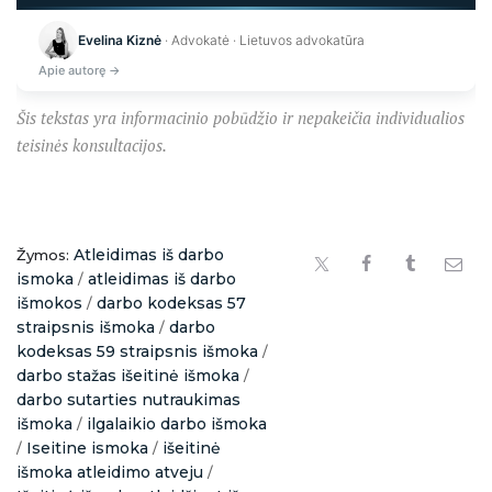
Kraunama...
Evelina Kiznė
· Advokatė · Lietuvos advokatūra
Apie autorę →
Šis tekstas yra informacinio pobūdžio ir nepakeičia individualios
teisinės konsultacijos.
Atleidimas iš darbo
Žymos:
ismoka
atleidimas iš darbo
/
išmokos
darbo kodeksas 57
/
straipsnis išmoka
darbo
/
kodeksas 59 straipsnis išmoka
/
darbo stažas išeitinė išmoka
/
darbo sutarties nutraukimas
išmoka
ilgalaikio darbo išmoka
/
Iseitine ismoka
išeitinė
/
/
išmoka atleidimo atveju
/