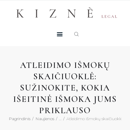
Skip
+370 605 38 755
Registruotis konsultacijai
to
PASLAUGOS
content
MŪSŲ TALENTAI
NAUJIENOS
ATLEIDIMO IŠMOKŲ
DUK
SKAIČIUOKLĖ:
SUŽINOKITE, KOKIA
KONTAKTAI
IŠEITINĖ IŠMOKA JUMS
KONSULTACIJA
PRIKLAUSO
Pagrindinis
Naujienos
...
Atleidimo išmokų skaičiuoklė: suži