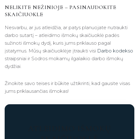
NELIKITE NEŽINIOJE – PASINAUDOKITE
SKAIČIUOKLE
Nesvarbu, ar jus atleidžia, ar patys planuojate nutraukti
darbo sutartį – atleidimo išmokų skaičiuoklė padės
sužinoti išmokų dydį, kuris jums priklauso pagal
įstatymus. Mūsų skaičiuoklėje įtraukti visi
Darbo kodekso
straipsniai ir Sodros mokamų ilgalaikio darbo išmokų
dydžiai.
Žinokite savo teises ir būkite užtikrinti, kad gausite visas
jums priklausančias išmokas!
ATLEIDIMO IŠMOKŲ
SKAIČIUOKLĖ