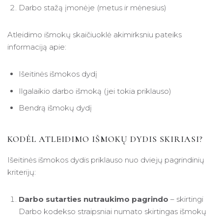
Darbo stažą įmonėje (metus ir mėnesius)
Atleidimo išmokų skaičiuoklė akimirksniu pateiks
informaciją apie:
Išeitinės išmokos dydį
Ilgalaikio darbo išmoką (jei tokia priklauso)
Bendrą išmokų dydį
KODĖL ATLEIDIMO IŠMOKŲ DYDIS SKIRIASI?
Išeitinės išmokos dydis priklauso nuo dviejų pagrindinių
kriterijų:
Darbo sutarties nutraukimo pagrindo
– skirtingi
Darbo kodekso straipsniai numato skirtingas išmokų