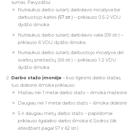
sumas. Pavyzdžiui:
Nutraukus darbo sutartį darbdavio iniciatyva be
darbuotojo kaltės
(57 str.)
– priklauso 0,5-2 VDU
dydžio išmoka
Nutraukus darbo sutartį darbdavio valia (59 str.) –
priklauso 6 VDU dydžio išmoka
Nutraukus darbo sutartį darbuotojo iniciatyva dėl
svarbių priežasčių (56 str.) – priklauso 1-2 VDU
dydžio išmoka
Darbo stažo įmonėje
– kuo ilgesnis darbo stažas,
tuo didesnė išmoka priklauso:
Mažiau nei 1 metai darbo stažo – išmoka mažesnė
Daugiau nei 1 metai darbo stažo – išmoka didesnė
5 ir daugiau metų darbo stažo – papildomai
priklauso ilgalaikio darbo išmoka iš Sodros (tik
atleidžiant pagal 57 ir 62 str.)