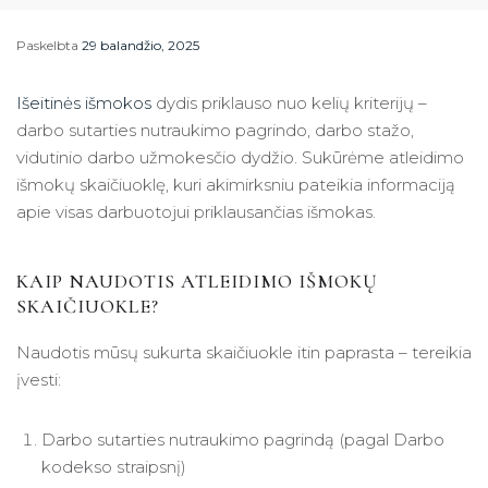
Paskelbta
29 balandžio, 2025
Išeitinės išmokos
dydis priklauso nuo kelių kriterijų –
darbo sutarties nutraukimo pagrindo, darbo stažo,
vidutinio darbo užmokesčio dydžio. Sukūrėme atleidimo
išmokų skaičiuoklę, kuri akimirksniu pateikia informaciją
apie visas darbuotojui priklausančias išmokas.
KAIP NAUDOTIS ATLEIDIMO IŠMOKŲ
SKAIČIUOKLE?
Naudotis mūsų sukurta skaičiuokle itin paprasta – tereikia
įvesti:
Darbo sutarties nutraukimo pagrindą (pagal Darbo
kodekso straipsnį)