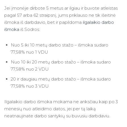
Jei įmonėje dirbote 5 metus ar ilgiau ir buvote atleistas
pagal 57 arba 62 straipsnį, jums priklauso ne tik išeitinė
išmoka iš darbdavio, bet ir papildoma
ilgalaikio darbo
išmoka
iš Sodros:
Nuo 5 iki 10 metų darbo stažo – išmoka sudaro
77,58% nuo 1 VDU
Nuo 10 iki 20 metų darbo stažo – išmoka sudaro
77,58% nuo 2 VDU
20 ir daugiau metų darbo stažo – išmoka sudaro
77,58% nuo 3 VDU
Ilgalaikio darbo išmoka mokama ne anksčiau kaip po 3
mėnesių nuo atleidimo datos, jei per tą laiką
neatnaujinate darbo santykių su buvusiu darbdaviu.