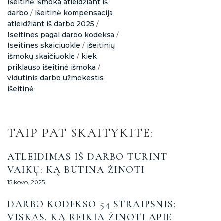
Išeitinė išmoka atleidžiant iš
darbo
Išeitinė kompensacija
/
atleidžiant iš darbo 2025
/
Iseitines pagal darbo kodeksa
/
Iseitines skaiciuokle
išeitinių
/
išmokų skaičiuoklė
kiek
/
priklauso išeitinė išmoka
/
vidutinis darbo užmokestis
išeitinė
TAIP PAT SKAITYKITE:
ATLEIDIMAS IŠ DARBO TURINT
VAIKŲ: KĄ BŪTINA ŽINOTI
15 kovo, 2025
DARBO KODEKSO 54 STRAIPSNIS:
VISKAS, KĄ REIKIA ŽINOTI APIE