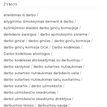
ŽYMOS
atleidimas iš darbo
atlyginimo išmokėjimas išeinant iš darbo
bylinėjimosi išlaidos darbo ginčų komisijoje
darbdavio pareigos
darbo apmokėjimo sistema
darbo ginčai
darbo ginčas
darbo ginčų komisija
darbo ginčų komisija DGK
Darbo kodeksas
Darbo kodeksas atostogos
darbo kodeksas atsiskaitymas su darbuotoju
darbo santykiai
darbo sutarties nutraukimas
darbo sutarties nutraukimas darbdavio valia
darbo sutarties nutraukimas šalių susitarimu
darbo sutartis
darbo užmokestis
darbo užmokesčio skaidrumas
darbo užmokesčio skaidrumo direktyva
darbuotojo teisės
darbuotojų sauga