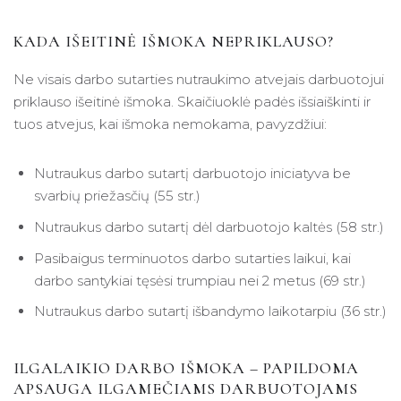
KADA IŠEITINĖ IŠMOKA NEPRIKLAUSO?
Ne visais darbo sutarties nutraukimo atvejais darbuotojui
priklauso išeitinė išmoka. Skaičiuoklė padės išsiaiškinti ir
tuos atvejus, kai išmoka nemokama, pavyzdžiui:
Nutraukus darbo sutartį darbuotojo iniciatyva be
svarbių priežasčių (55 str.)
Nutraukus darbo sutartį dėl darbuotojo kaltės (58 str.)
Pasibaigus terminuotos darbo sutarties laikui, kai
darbo santykiai tęsėsi trumpiau nei 2 metus (69 str.)
Nutraukus darbo sutartį išbandymo laikotarpiu (36 str.)
ILGALAIKIO DARBO IŠMOKA – PAPILDOMA
APSAUGA ILGAMEČIAMS DARBUOTOJAMS