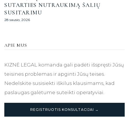
SUTARTIES NUTRAUKIMĄ ŠALIŲ
SUSITARIMU
28 sausio, 2026
APIE MUS
KIZNĖ LEGAL komanda gali padėti išspręsti Jūsų
teisines problemas ir apginti Jūsų teises.
Nedelskite susisiekti iškilus klausimams, kad
paslaugas galėtume suteikti operatyviai.
REGISTRUOTIS KONSULTACIJAI →