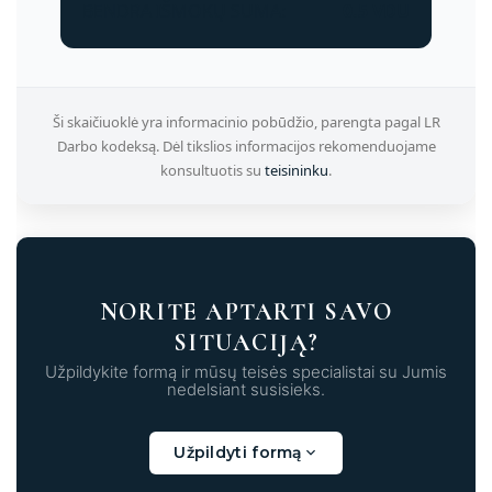
BENDRA IŠMOKŲ SUMA:
0.5 VDU
Ši skaičiuoklė yra informacinio pobūdžio, parengta pagal LR
Darbo kodeksą. Dėl tikslios informacijos rekomenduojame
konsultuotis su
teisininku
.
NORITE APTARTI SAVO
SITUACIJĄ?
Užpildykite formą ir mūsų teisės specialistai su Jumis
nedelsiant susisieks.
Užpildyti formą