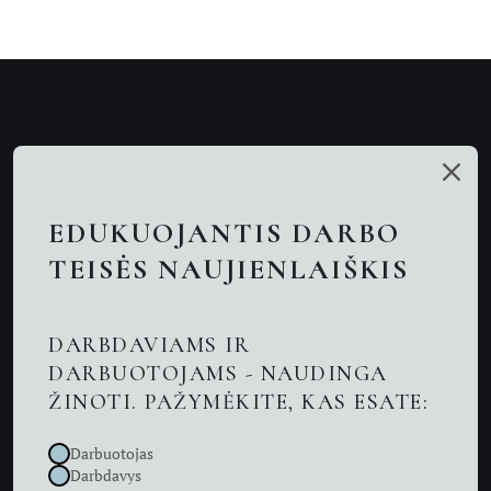
Mūsų talentai
Paslaugos
EDUKUOJANTIS DARBO
Nuotolinės konsultacijos
TEISĖS NAUJIENLAIŠKIS
Darbo teisės advokatai
DARBDAVIAMS IR
Advokatas Kaune
DARBUOTOJAMS - NAUDINGA
ŽINOTI. PAŽYMĖKITE, KAS ESATE:
Naujienos
Darbuotojas
Kontaktai
Darbdavys