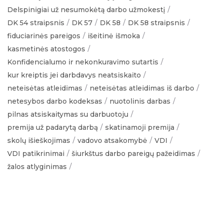
Delspinigiai už nesumokėtą darbo užmokestį
DK 54 straipsnis
DK 57
DK 58
DK 58 straipsnis
fiduciarinės pareigos
išeitinė išmoka
kasmetinės atostogos
Konfidencialumo ir nekonkuravimo sutartis
kur kreiptis jei darbdavys neatsiskaito
neteisėtas atleidimas
neteisėtas atleidimas iš darbo
netesybos darbo kodeksas
nuotolinis darbas
pilnas atsiskaitymas su darbuotoju
premija už padarytą darbą
skatinamoji premija
skolų išieškojimas
vadovo atsakomybė
VDI
VDI patikrinimai
šiurkštus darbo pareigų pažeidimas
žalos atlyginimas