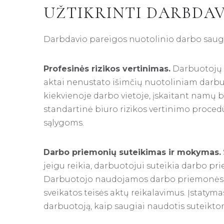
UŽTIKRINTI DARBDA
Darbdavio pareigos nuotolinio darbo saugos
Profesinės rizikos vertinimas.
Darbuotojų s
aktai nenustato išimčių nuotoliniam darbui:
kiekvienoje darbo vietoje, įskaitant namų biu
standartinė biuro rizikos vertinimo procedū
sąlygoms.
Darbo priemonių suteikimas ir mokymas.
jeigu reikia, darbuotojui suteikia darbo 
Darbuotojo naudojamos darbo priemonės ir 
sveikatos teisės aktų reikalavimus. Įstatym
darbuotoją, kaip saugiai naudotis suteikt