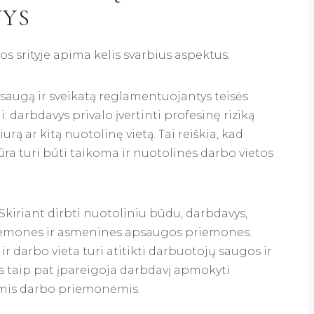
VYS
 srityje apima kelis svarbius aspektus.
augą ir sveikatą reglamentuojantys teisės
 darbdavys privalo įvertinti profesinę riziką
rą ar kitą nuotolinę vietą. Tai reiškia, kad
ra turi būti taikoma ir nuotolinės darbo vietos
Skiriant dirbti nuotoliniu būdu, darbdavys,
priemones ir asmenines apsaugos priemones.
darbo vieta turi atitikti darbuotojų saugos ir
as taip pat įpareigoja darbdavį apmokyti
omis darbo priemonėmis.