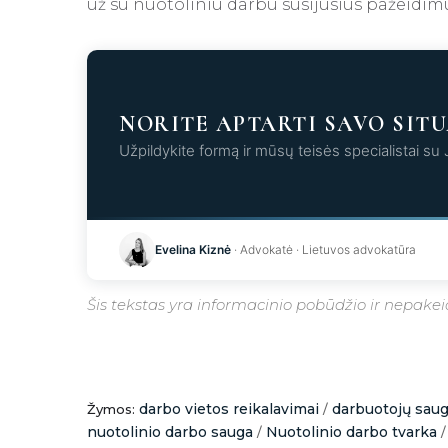
už su nuotoliniu darbu susijusius pažeidim
NORITE APTARTI SAVO SITU
Užpildykite formą ir mūsų teisės specialistai su
Kr
Evelina Kiznė
· Advokatė · Lietuvos advokatūra
Šis tekstas yra informacinio pobūdžio ir nepakeiči
darbo vietos reikalavimai
darbuotojų sau
Žymos:
/
nuotolinio darbo sauga
Nuotolinio darbo tvarka
/
/