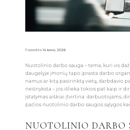
Paskelbta
14 kovo, 2026
Nuotolinio darbo sauga – tema, kuri vis daž
daugelyje įmonių tapo įprasta darbo organi
namus ar kitą pasirinktą vietą, darbdavio p
neišnyksta – jos išlieka tokios pat kaip ir 
įstatymas aiškiai įtvirtina: darbuotojams,
pačios nuotolinio darbo saugos sąlygos ka
NUOTOLINIO DARBO 