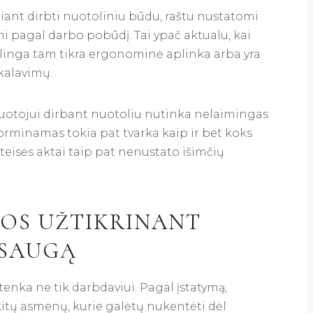
iant dirbti nuotoliniu būdu, raštu nustatomi
mi pagal darbo pobūdį. Tai ypač aktualu, kai
kalinga tam tikra ergonominė aplinka arba yra
kalavimų.
uotojui dirbant nuotoliu nutinka nelaimingas
 įforminamas tokia pat tvarka kaip ir bet koks
 teisės aktai taip pat nenustato išimčių
OS UŽTIKRINANT
 SAUGĄ
nka ne tik darbdaviui. Pagal įstatymą,
 kitų asmenų, kurie galėtų nukentėti dėl