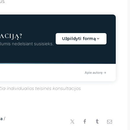
us.
ACIJĄ?
Užpildyti formą
 Jumis nedelsiant susisieks.
aunama...
Apie autorę →
a individualios teisinės konsultacijos.
ga
/