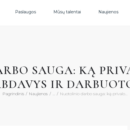
PAS
Paslaugos
Mūsų talentai
Naujienos
MŪS
NAU
RBO SAUGA: KĄ PRIV
DUK
BDAVYS IR DARBUOT
KON
Pagrindinis
Naujienos
...
Nuotolinio darbo sauga: ką privalo...
KON