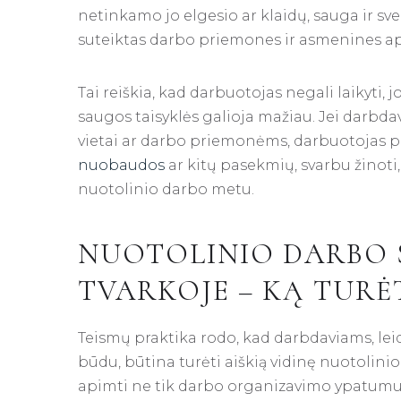
netinkamo jo elgesio ar klaidų, sauga ir sv
suteiktas darbo priemones ir asmenines 
Tai reiškia, kad darbuotojas negali laikyti, 
saugos taisyklės galioja mažiau. Jei darbd
vietai ar darbo priemonėms, darbuotojas pri
nuobaudos
ar kitų pasekmių, svarbu žinoti
nuotolinio darbo metu.
NUOTOLINIO DARBO 
TVARKOJE – KĄ TURĖ
Teismų praktika rodo, kad darbdaviams, le
būdu, būtina turėti aiškią vidinę nuotolini
apimti ne tik darbo organizavimo ypatumus,