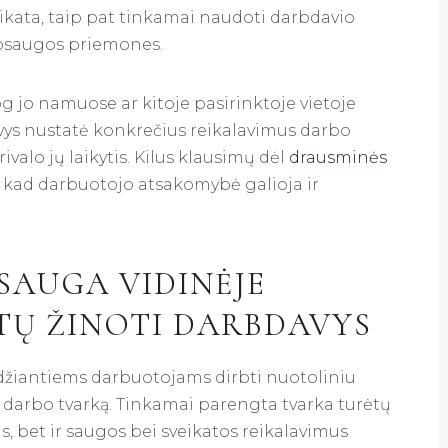
eikata, taip pat tinkamai naudoti darbdavio
apsaugos priemones.
jog jo namuose ar kitoje pasirinktoje vietoje
avys nustatė konkrečius reikalavimus darbo
valo jų laikytis. Kilus klausimų dėl
drausminės
, kad darbuotojo atsakomybė galioja ir
SAUGA VIDINĖJE
TŲ ŽINOTI DARBDAVYS
idžiantiems darbuotojams dirbti nuotoliniu
o darbo tvarką. Tinkamai parengta tvarka turėtų
 bet ir saugos bei sveikatos reikalavimus