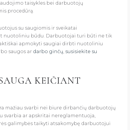
naudojimo taisykles bei darbuotojų
is procedūrą.
uotojus su saugiomis ir sveikatai
uotoliniu būdu. Darbuotojai turi būti ne tik
 faktiškai apmokyti saugiai dirbti nuotoliniu
arbo saugos ar
darbo ginčų
,
susisiekite su
SAUGA KEIČIANT
a mažiau svarbi nei biure dirbančių darbuotojų
iau svarbia ar apskritai nereglamentuoja,
urės galimybės taikyti atsakomybę darbuotojui