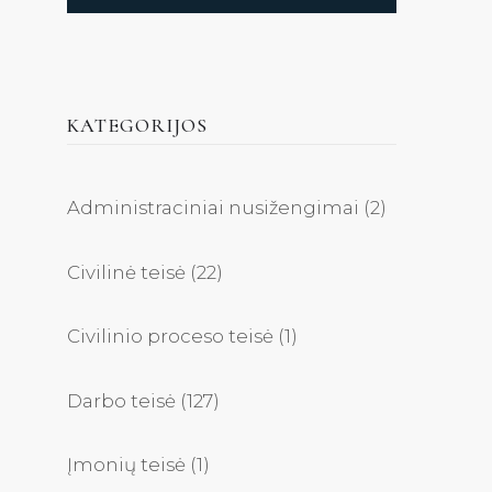
KATEGORIJOS
Administraciniai nusižengimai
(2)
Civilinė teisė
(22)
Civilinio proceso teisė
(1)
Darbo teisė
(127)
Įmonių teisė
(1)