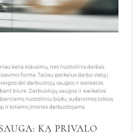
niau kelia klausimų, nes nuotolinis darbas
zavimo forma. Tačiau perkėlus darbo vietą į
areigos dėl darbuotojų saugos ir sveikatos
dirbant biure. Darbuotojų saugos ir sveikatos
 dirbantiems nuotoliniu būdu, sudaromos tokios
ip ir kitiems įmonės darbuotojams.
SAUGA: KĄ PRIVALO