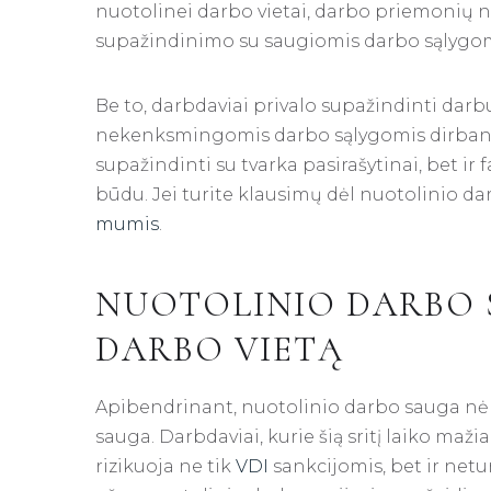
nuotolinei darbo vietai, darbo priemonių 
supažindinimo su saugiomis darbo sąlygom
Be to, darbdaviai privalo supažindinti darb
nekenksmingomis darbo sąlygomis dirbant n
supažindinti su tvarka pasirašytinai, bet ir
būdu. Jei turite klausimų dėl nuotolinio d
mumis
.
NUOTOLINIO DARBO 
DARBO VIETĄ
Apibendrinant, nuotolinio darbo sauga nėr
sauga. Darbdaviai, kurie šią sritį laiko maž
rizikuoja ne tik
VDI
sankcijomis, bet ir net