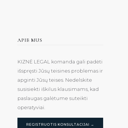
APIE MUS
KIZNĖ LEGAL komanda gali padėti
išspręsti Jūsų teisines problemas ir
apginti Jūsų teises. Nedelskite
susisiekti iškilus klausimams, kad
paslaugas galėtume suteikti
operatyviai.
REGISTRUOTIS KONSULTACIJAI →