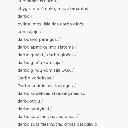
atleidimas iš darbo
atlyginimo išmokėjimas išeinant iš
darbo
bylinėjimosi išlaidos darbo ginčų
komisijoje
darbdavio pareigos
darbo apmokėjimo sistema
darbo ginčai
darbo ginčas
darbo ginčų komisija
darbo ginčų komisija DGK
Darbo kodeksas
Darbo kodeksas atostogos
darbo kodeksas atsiskaitymas su
darbuotoju
darbo santykiai
darbo sutarties nutraukimas
darbo sutarties nutraukimas darbdavio