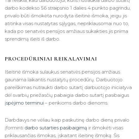
Tai reiškia, kad darbuotojui, kuris nutraukia darbo sutartį
darbo kodekso 56 straipsnio 1 dalies 4 punkto pagrindu,
privalo būti išmokėta nurodyta išeitinė išmoka, jeigu jis
atitinka visas nustatytas sąlygas, nepriklausomai nuo to,
kada po senatvės pensijos amžiaus sukakties jis priima
sprendimą išeiti iš darbo.
PROCEDŪRINIAI REIKALAVIMAI
Išeitinė išmoka sulaukus senatvės pensijos amžiaus
gaunama laikantis nustatytų procedūrų. Darbuotojo
pareiškimas nutraukti darbo sutartį darbuotojo iniciatyva
dėl svarbių priežasčių pabaigia darbo sutartį pasibaigus
įspėjimo terminui
– penkioms darbo dienoms.
Darbdavys ne vėliau kaip paskutinę darbo dieną privalo
įforminti
darbo sutarties pasibaigimą
ir išmokėti visas
priklausančias išmokas, įskaitant išeitinę išmoką. Šis