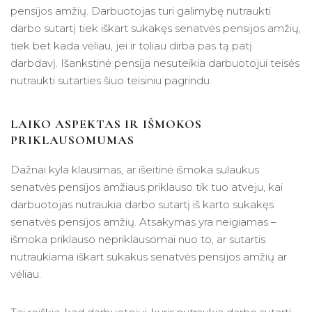
pensijos amžių. Darbuotojas turi galimybę nutraukti
darbo sutartį tiek iškart sukakęs senatvės pensijos amžių,
tiek bet kada vėliau, jei ir toliau dirba pas tą patį
darbdavį. Išankstinė pensija nesuteikia darbuotojui teisės
nutraukti sutarties šiuo teisiniu pagrindu.
LAIKO ASPEKTAS IR IŠMOKOS
PRIKLAUSOMUMAS
Dažnai kyla klausimas, ar išeitinė išmoka sulaukus
senatvės pensijos amžiaus priklauso tik tuo atveju, kai
darbuotojas nutraukia darbo sutartį iš karto sukakęs
senatvės pensijos amžių. Atsakymas yra neigiamas –
išmoka priklauso nepriklausomai nuo to, ar sutartis
nutraukiama iškart sukakus senatvės pensijos amžių ar
vėliau.