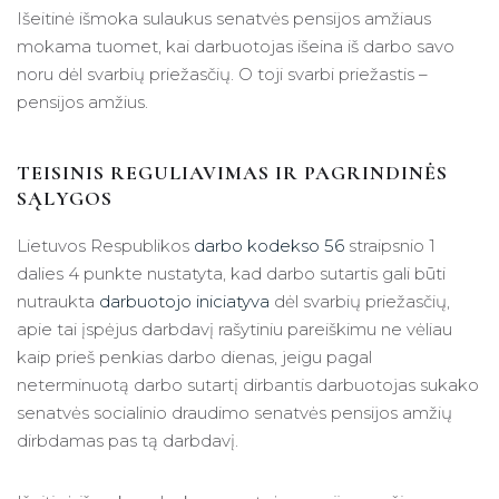
Išeitinė išmoka sulaukus senatvės pensijos amžiaus
mokama tuomet, kai darbuotojas išeina iš darbo savo
noru dėl svarbių priežasčių. O toji svarbi priežastis –
pensijos amžius.
TEISINIS REGULIAVIMAS IR PAGRINDINĖS
SĄLYGOS
Lietuvos Respublikos
darbo kodekso
56
straipsnio 1
dalies 4 punkte nustatyta, kad darbo sutartis gali būti
nutraukta
darbuotojo iniciatyva
dėl svarbių priežasčių,
apie tai įspėjus darbdavį rašytiniu pareiškimu ne vėliau
kaip prieš penkias darbo dienas, jeigu pagal
neterminuotą darbo sutartį dirbantis darbuotojas sukako
senatvės socialinio draudimo senatvės pensijos amžių
dirbdamas pas tą darbdavį.