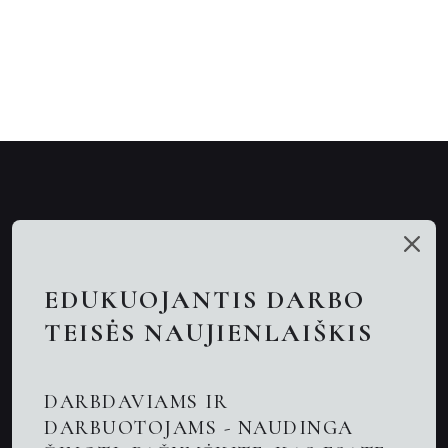
Mūsų talentai
Paslaugos
EDUKUOJANTIS DARBO
Nuotolinės konsultacijos
TEISĖS NAUJIENLAIŠKIS
Darbo teisės advokatai
DARBDAVIAMS IR
Advokatas Kaune
DARBUOTOJAMS - NAUDINGA