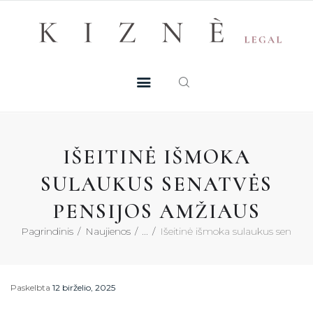
Skip
+370 605 38 755
Registruotis konsultacijai
to
PASLAUGOS
content
MŪSŲ TALENTAI
NAUJIENOS
IŠEITINĖ IŠMOKA
DUK
SULAUKUS SENATVĖS
PENSIJOS AMŽIAUS
KONTAKTAI
Pagrindinis
Naujienos
...
Išeitinė išmoka sulaukus senatvės 
KONSULTACIJA
Paskelbta
12 birželio, 2025