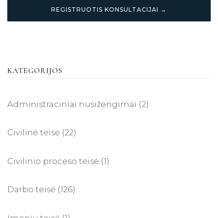
REGISTRUOTIS KONSULTACIJAI →
KATEGORIJOS
Administraciniai nusižengimai
(2)
Civilinė teisė
(22)
Civilinio proceso teisė
(1)
Darbo teisė
(126)
Įmonių teisė
(1)