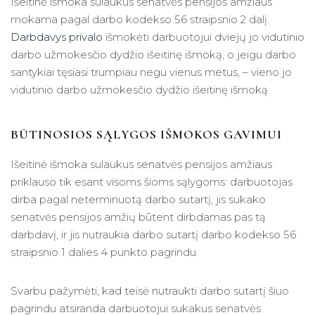
Išeitinė išmoka sulaukus senatvės pensijos amžiaus
mokama pagal darbo kodekso 56 straipsnio 2 dalį.
Darbdavys privalo
išmokėti darbuotojui dviejų jo vidutinio
darbo užmokesčio dydžio išeitinę išmoką, o jeigu darbo
santykiai tęsiasi trumpiau negu vienus metus, – vieno jo
vidutinio darbo užmokesčio dydžio išeitinę išmoką.
BŪTINOSIOS SĄLYGOS IŠMOKOS GAVIMUI
Išeitinė išmoka sulaukus senatvės pensijos amžiaus
priklauso tik esant visoms šioms sąlygoms: darbuotojas
dirba pagal neterminuotą darbo sutartį, jis sukako
senatvės pensijos amžių būtent dirbdamas pas tą
darbdavį, ir jis nutraukia darbo sutartį darbo kodekso 56
straipsnio 1 dalies 4 punkto pagrindu.
Svarbu pažymėti, kad teisė nutraukti darbo sutartį šiuo
pagrindu atsiranda darbuotojui sukakus senatvės