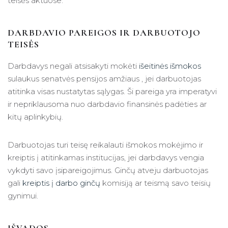
teisės aktuose.
DARBDAVIO PAREIGOS IR DARBUOTOJO
TEISĖS
Darbdavys negali atsisakyti mokėti
išeitinės išmokos
sulaukus senatvės pensijos amžiaus , jei darbuotojas
atitinka visas nustatytas sąlygas. Ši pareiga yra imperatyvi
ir nepriklausoma nuo darbdavio finansinės padėties ar
kitų aplinkybių.
Darbuotojas turi teisę reikalauti išmokos mokėjimo ir
kreiptis į atitinkamas institucijas, jei darbdavys vengia
vykdyti savo įsipareigojimus. Ginčų atveju darbuotojas
gali
kreiptis į darbo ginčų
komisiją ar teismą savo teisių
gynimui.
IŠVADOS