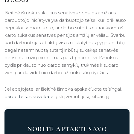
Išeitinė išmoka sulaukus senatvės pensijos amžiaus
darbuotojo iniciatyva yra darbuotojo teisė, kuri priklauso
nepriklausomai nuo to, ar darbo sutartis nutraukiama iš
karto sukakus senatvės pensijos amžių ar vėliau. Svarbu,
kad darbuotojas atitiktų visas nustatytas sąlygas: dirbtų
pagal neterminuotą sutartį ir būtų sukakęs senatvės
pensijos amžių dirbdamas pas tą darbdavį. Išmokos
dydis priklauso nuo darbo santykių trukmės ir sudaro
vieną ar du vidutinių darbo užmokesčių dydžius.
Jei abejojate, ar išeitinė išmoka apskaičiuota teisingai,
darbo teisės advokatai
gali įvertinti jūsų situaciją.
NORITE APTARTI SAVO