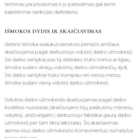
terminas yra privalomas ir jo pažeidimas gali lemti
papildomas sankcijas darbdaviui.
IŠMOKOS DYDIS IR SKAIČIAVIMAS
Išeitinė išmoka sulaukus senatvės pensijos amžiaus
skaičiuojama pagal darbuotojo vidutinį darbo užmokestį.
Jei darbo santykiai pas tą darbdavį truko metus ar ilgiau,
išmoka sudaro dviejų vidutinių darbo užmokesčių dydį.
Jei darbo santykiai truko trumpiau nei vienus metus,
išmoka sudaro vieną vidutinį darbo užmokestį.
Vidutinis darbo užmokestis skaičiuojamas pagal darbo
kodekso nuostatas (skaičiuojami trijų paskutinių mėnesių
vidurkis), atsižvelgiant į darbuotojo faktiškai gautą darbo
užmokestį per tam tikrą laikotarpį. Šis skaičiavimas
apima visus darbo užmokesčio komponentus, numatytus