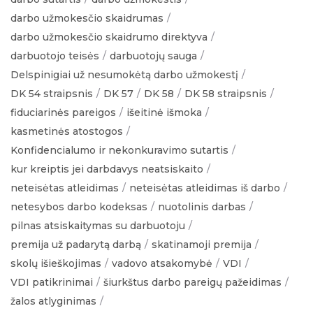
darbo užmokesčio skaidrumas
darbo užmokesčio skaidrumo direktyva
darbuotojo teisės
darbuotojų sauga
Delspinigiai už nesumokėtą darbo užmokestį
DK 54 straipsnis
DK 57
DK 58
DK 58 straipsnis
fiduciarinės pareigos
išeitinė išmoka
kasmetinės atostogos
Konfidencialumo ir nekonkuravimo sutartis
kur kreiptis jei darbdavys neatsiskaito
neteisėtas atleidimas
neteisėtas atleidimas iš darbo
netesybos darbo kodeksas
nuotolinis darbas
pilnas atsiskaitymas su darbuotoju
premija už padarytą darbą
skatinamoji premija
skolų išieškojimas
vadovo atsakomybė
VDI
VDI patikrinimai
šiurkštus darbo pareigų pažeidimas
žalos atlyginimas