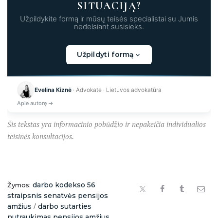
SITUACIJĄ?
Užpildykite formą ir mūsų teisės specialistai su Jumis
nedelsiant susisieks.
Užpildyti formą
Kraunama...
Evelina Kiznė
· Advokatė · Lietuvos advokatūra
Apie autorę →
Šis tekstas yra informacinio pobūdžio ir nepakeičia individualios
teisinės konsultacijos.
darbo kodekso 56
Žymos:
straipsnis senatvės pensijos
amžius
darbo sutarties
/
nutraukimas pensijos amžius