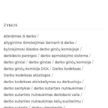
ŽYMOS
atleidimas iš darbo
atlyginimo išmokėjimas išeinant iš darbo
bylinėjimosi išlaidos darbo ginčų komisijoje
darbdavio pareigos
darbo apmokėjimo sistema
darbo ginčai
darbo ginčas
darbo ginčų komisija
darbo ginčų komisija DGK
Darbo kodeksas
Darbo kodeksas atostogos
darbo kodeksas atsiskaitymas su darbuotoju
darbo santykiai
darbo sutarties nutraukimas
darbo sutarties nutraukimas darbdavio valia
darbo sutarties nutraukimas šalių susitarimu
darbo sutartis
darbo užmokestis