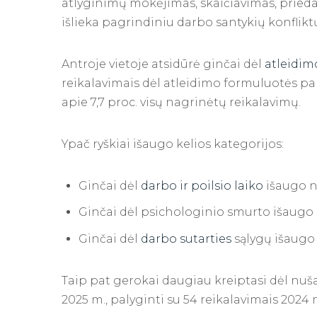
atlyginimų mokėjimas, skaičiavimas, priedai
išlieka pagrindiniu darbo santykių konfliktų
Antroje vietoje atsidūrė ginčai dėl
atleidim
reikalavimais dėl atleidimo formuluotės pak
apie 7,7 proc. visų nagrinėtų reikalavimų.
Ypač ryškiai išaugo kelios kategorijos:
Ginčai dėl
darbo ir poilsio laiko
išaugo ne
Ginčai dėl psichologinio smurto išaugo 
Ginčai dėl
darbo sutarties
sąlygų išaugo 
Taip pat gerokai daugiau kreiptasi dėl nuš
2025 m., palyginti su 54 reikalavimais 2024 