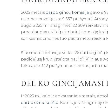
2025 metais
darbo ginčų komisija
gavo 8 98
(tuomet buvo gauta 9 537 prašymai). Atrodyt
augo: 2025 m. išnagrinėti 22 309 reikalavimai
proc. daugiau. Kitaip tariant, į komisiją kr
sunkesnis: žmonės tuo pačiu metu reiškia k
Šiuo metu Lietuvoje veikia 26 darbo ginčų k
padidėjusį krūvį, įsteigta naujoji Vilniaus 9-
teko apie 342 prašymai per metus, arba ma
DĖL KO GINČIJAMASI
Ir 2025 m., kaip ir ankstesniais metais, abso
darbo užmokesčio
. Komisijos išnagrinėjo 16