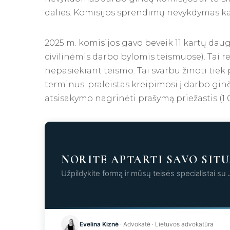
dalies. Komisijos sprendimų nevykdymas ka
2025 m. komisijos gavo beveik 11 kartų daug
civilinėmis darbo bylomis teismuose). Tai r
nepasiekiant teismo. Tai svarbu žinoti tiek 
terminus: praleistas kreipimosi į darbo gi
atsisakymo nagrinėti prašymą priežastis (1 0
NORITE APTARTI SAVO SITU
Užpildykite formą ir mūsų teisės specialistai su
Kr
Evelina Kiznė
· Advokatė · Lietuvos advokatūra