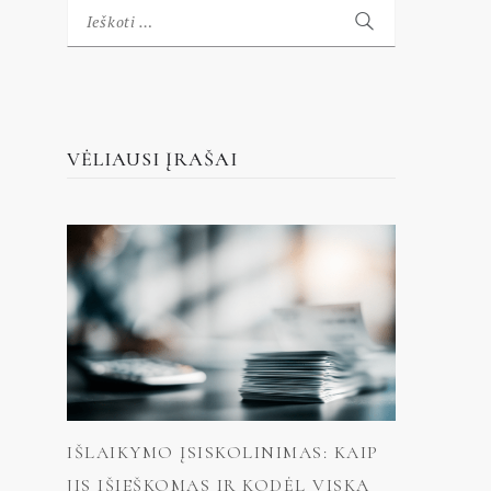
Ieškoti:
VĖLIAUSI ĮRAŠAI
IŠLAIKYMO ĮSISKOLINIMAS: KAIP
JIS IŠIEŠKOMAS IR KODĖL VISKĄ