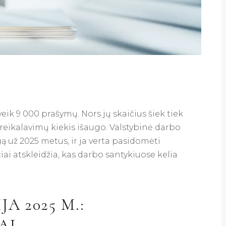
ik 9 000 prašymų. Nors jų skaičius šiek tiek
eikalavimų kiekis išaugo. Valstybinė darbo
gą už 2025 metus, ir ja verta pasidomėti
ai atskleidžia, kas darbo santykiuose kelia
A 2025 M.:
AI