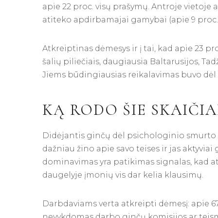
apie 22 proc. visų prašymų. Antroje vietoje at
atiteko apdirbamajai gamybai (apie 9 proc.)
Atkreiptinas dėmesys ir į tai, kad apie 23 p
šalių piliečiais, daugiausia Baltarusijos, Tad
Jiems būdingiausias reikalavimas buvo dėl 
KĄ RODO ŠIE SKAIČIA
Didėjantis ginčų dėl psichologinio smurto i
dažniau žino apie savo teises ir jas aktyvi
dominavimas yra patikimas signalas, kad a
daugelyje įmonių vis dar kelia klausimų.
Darbdaviams verta atkreipti dėmesį: apie 6
nevykdomas darbo ginčų komisijos ar teism