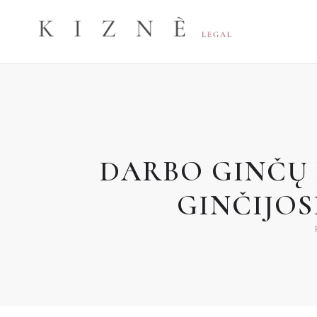
Skip
to
content
DARBO GINČŲ K
GINČIJOS