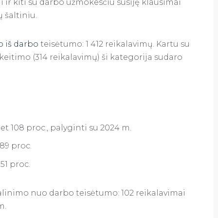
 ir kiti su darbo užmokesčiu susiję klausimai
 šaltiniu.
o iš darbo
teisėtumo: 1 412 reikalavimų. Kartu su
eitimo (314 reikalavimų) ši kategorija sudaro
t 108 proc., palyginti su 2024 m.
89 proc.
51 proc.
alinimo nuo darbo teisėtumo: 102 reikalavimai
m.