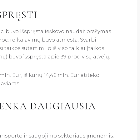
SPRĘSTI
roc. buvo išspręsta ieškovo naudai: prašymas
proc. reikalavimų buvo atmesta. Svarbi
taikos sutartimi, o iš viso taikiai (taikos
ų) buvo išspręsta apie 39 proc. visų atvejų.
ln. Eur, iš kurių 14,46 mln. Eur atiteko
daviams.
TENKA DAUGIAUSIA
transporto ir saugojimo sektoriaus įmonėmis: