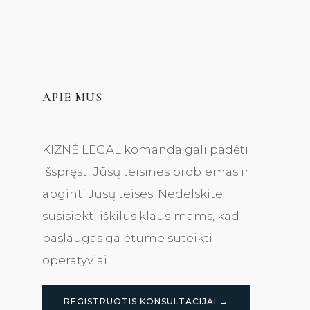
APIE MUS
KIZNĖ LEGAL komanda gali padėti
išspręsti Jūsų teisines problemas ir
apginti Jūsų teises. Nedelskite
susisiekti iškilus klausimams, kad
paslaugas galėtume suteikti
operatyviai.
REGISTRUOTIS KONSULTACIJAI →