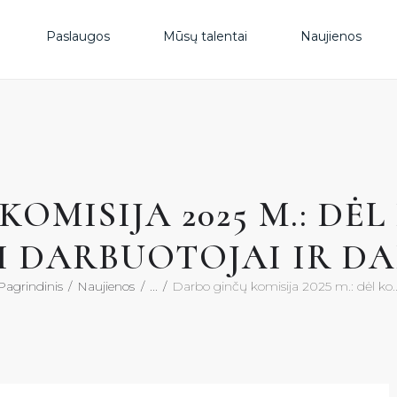
PAS
Paslaugos
Mūsų talentai
Naujienos
MŪS
NAU
OMISIJA 2025 M.: DĖL
DUK
I DARBUOTOJAI IR D
KON
Pagrindinis
Naujienos
...
Darbo ginčų komisija 2025 m.: dėl ko..
KON