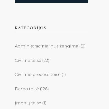
KATEGORIJOS
Administraciniai nusižengimai
(2)
Civilinė teisė
(22)
Civilinio proceso teisė
(1)
Darbo teisė
(126)
Įmonių teisė
(1)