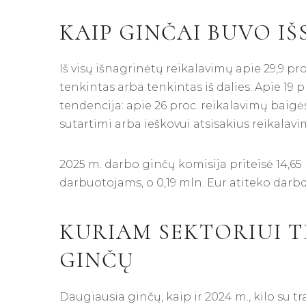
KAIP GINČAI BUVO IŠ
Iš visų išnagrinėtų reikalavimų apie 29,9 p
tenkintas arba tenkintas iš dalies. Apie 19 
tendencija: apie 26 proc. reikalavimų baigėsi 
sutartimi arba ieškovui atsisakius reikalavim
2025 m. darbo ginčų komisija priteisė 14,65 m
darbuotojams, o 0,19 mln. Eur atiteko darb
KURIAM SEKTORIUI 
GINČŲ
Daugiausia ginčų, kaip ir 2024 m., kilo su 