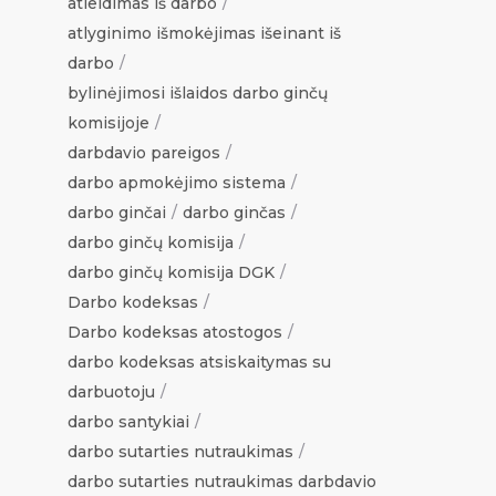
atleidimas iš darbo
atlyginimo išmokėjimas išeinant iš
darbo
bylinėjimosi išlaidos darbo ginčų
komisijoje
darbdavio pareigos
darbo apmokėjimo sistema
darbo ginčai
darbo ginčas
darbo ginčų komisija
darbo ginčų komisija DGK
Darbo kodeksas
Darbo kodeksas atostogos
darbo kodeksas atsiskaitymas su
darbuotoju
darbo santykiai
darbo sutarties nutraukimas
darbo sutarties nutraukimas darbdavio