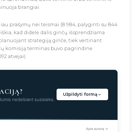
inuoja brangiai.
iau prašymų nei teismai (8 984, palyginti su 844
eiškia, kad didelė dalis ginčų išsprendžiama
planuojant strategiją ginče, tiek vertinant
nčų komisiją terminas buvo pagrindinė
92 atvejai).
ACIJĄ?
Užpildyti formą
 Jumis nedelsiant susisieks.
aunama...
Apie autorę →