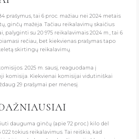
4 prašymus, tai 6 proc. mažiau nei 2024 metais
ų, ginčų mažėja. Tačiau reikalavimų skaičius
, palyginti su 20 975 reikalavimais 2024 m., tai 6
eipiamasi rečiau, bet kiekvienas prašymas tapo
eletą skirtingų reikalavimų.
omisijos. 2025 m. sausį, reaguodama į
oji komisija. Kiekvienai komisijai vidutiniškai
ždaug 29 prašymai per mėnesį.
 DAŽNIAUSIAI
liuti dauguma ginčų (apie 72 proc.) kilo dėl
 022 tokius reikalavimus. Tai reiškia, kad