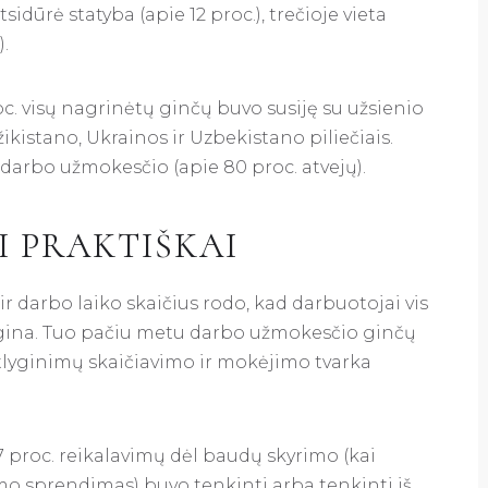
sidūrė statyba (apie 12 proc.), trečioje vieta
.
roc. visų nagrinėtų ginčų buvo susiję su užsienio
žikistano, Ukrainos ir Uzbekistano piliečiais.
darbo užmokesčio (apie 80 proc. atvejų).
I PRAKTIŠKAI
r darbo laiko skaičius rodo, kad darbuotojai vis
ai gina. Tuo pačiu metu darbo užmokesčio ginčų
tlyginimų skaičiavimo ir mokėjimo tvarka
7 proc. reikalavimų dėl baudų skyrimo (kai
o sprendimas) buvo tenkinti arba tenkinti iš