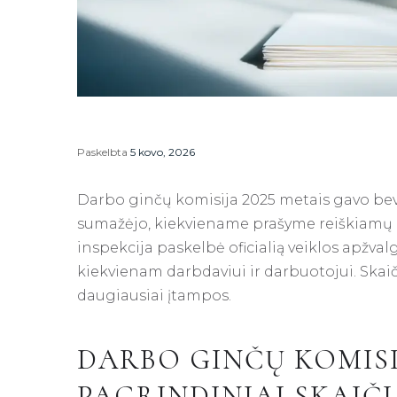
Paskelbta
5 kovo, 2026
Darbo ginčų komisija 2025 metais gavo beve
sumažėjo, kiekviename prašyme reiškiamų r
inspekcija paskelbė oficialią veiklos apžval
kiekvienam darbdaviui ir darbuotojui. Skaiči
daugiausiai įtampos.
DARBO GINČŲ KOMISIJ
PAGRINDINIAI SKAIČI