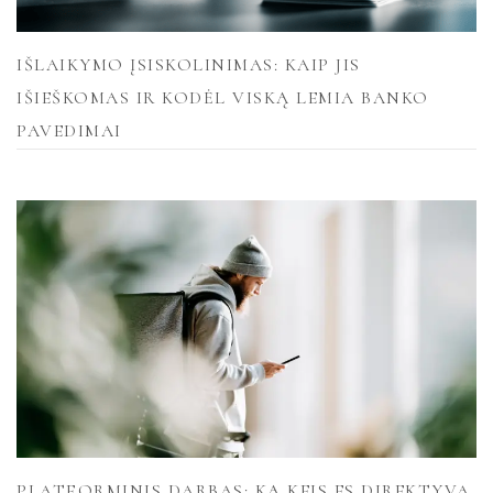
IŠLAIKYMO ĮSISKOLINIMAS: KAIP JIS
IŠIEŠKOMAS IR KODĖL VISKĄ LEMIA BANKO
PAVEDIMAI
PLATFORMINIS DARBAS: KĄ KEIS ES DIREKTYVA