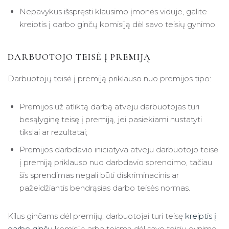
Nepavykus išspręsti klausimo įmonės viduje, galite
kreiptis į darbo ginčų komisiją dėl savo teisių gynimo.
DARBUOTOJO TEISĖ Į PREMIJĄ
Darbuotojų teisė į premiją priklauso nuo premijos tipo:
Premijos už atliktą darbą atveju darbuotojas turi
besąlyginę teisę į premiją, jei pasiekiami nustatyti
tikslai ar rezultatai;
Premijos darbdavio iniciatyva atveju darbuotojo teisė
į premiją priklauso nuo darbdavio sprendimo, tačiau
šis sprendimas negali būti diskriminacinis ar
pažeidžiantis bendrąsias darbo teisės normas.
Kilus ginčams dėl premijų, darbuotojai turi teisę
kreiptis į
darbo ginčų
komisiją arba teismą dėl savo teisių gynimo.