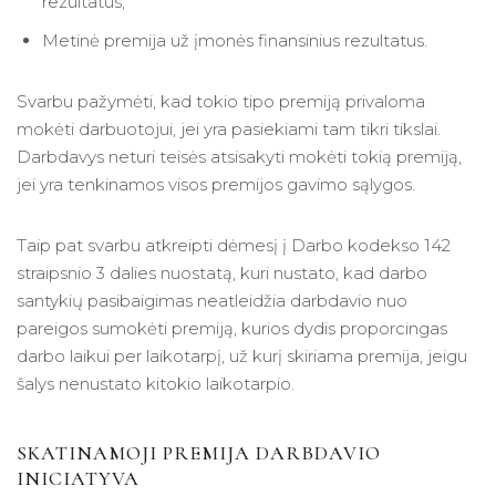
rezultatus;
Metinė premija už įmonės finansinius rezultatus.
Svarbu pažymėti, kad tokio tipo premiją privaloma
mokėti darbuotojui, jei yra pasiekiami tam tikri tikslai.
Darbdavys neturi teisės atsisakyti mokėti tokią premiją,
jei yra tenkinamos visos premijos gavimo sąlygos.
Taip pat svarbu atkreipti dėmesį į Darbo kodekso 142
straipsnio 3 dalies nuostatą, kuri nustato, kad darbo
santykių pasibaigimas neatleidžia darbdavio nuo
pareigos sumokėti premiją, kurios dydis proporcingas
darbo laikui per laikotarpį, už kurį skiriama premija, jeigu
šalys nenustato kitokio laikotarpio.
SKATINAMOJI PREMIJA DARBDAVIO
INICIATYVA