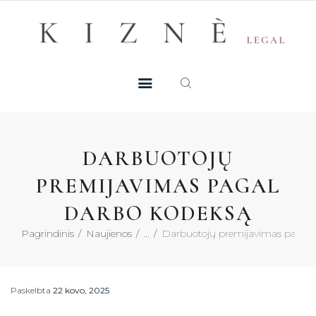
Skip
+370 605 38 755
Registruotis konsultacijai
to
PASLAUGOS
content
MŪSŲ TALENTAI
NAUJIENOS
DARBUOTOJŲ
DUK
PREMIJAVIMAS PAGAL
DARBO KODEKSĄ
KONTAKTAI
Pagrindinis
Naujienos
...
Darbuotojų premijavimas pagal
KONSULTACIJA
Paskelbta
22 kovo, 2025