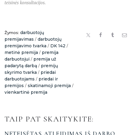
teisinės konsultacijos.
darbuotojų
Žymos:
premijavimas
darbuotojų
/
premijavimo tvarka
DK 142
/
/
metinė premija
premija
/
darbuotojui
premija už
/
padarytą darbą
premijų
/
skyrimo tvarka
priedai
/
darbuotojams
priedai ir
/
premijos
skatinamoji premija
/
/
vienkartinė premija
TAIP PAT SKAITYKITE:
NETEISĖTAS ATLEIDIMAS IŠ DARBO