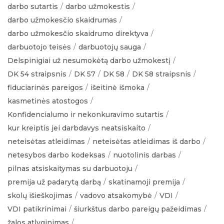
darbo sutartis
darbo užmokestis
darbo užmokesčio skaidrumas
darbo užmokesčio skaidrumo direktyva
darbuotojo teisės
darbuotojų sauga
Delspinigiai už nesumokėtą darbo užmokestį
DK 54 straipsnis
DK 57
DK 58
DK 58 straipsnis
fiduciarinės pareigos
išeitinė išmoka
kasmetinės atostogos
Konfidencialumo ir nekonkuravimo sutartis
kur kreiptis jei darbdavys neatsiskaito
neteisėtas atleidimas
neteisėtas atleidimas iš darbo
netesybos darbo kodeksas
nuotolinis darbas
pilnas atsiskaitymas su darbuotoju
premija už padarytą darbą
skatinamoji premija
skolų išieškojimas
vadovo atsakomybė
VDI
VDI patikrinimai
šiurkštus darbo pareigų pažeidimas
žalos atlyginimas