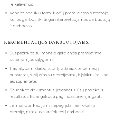
reikalavimus;
Vengite neaiškių formuluočių premijavimo sistemoje,
kurios gali būti skirtingai interpretuojamos darbuotojų
ir darbdavio.
REKOMENDACIJOS DARBUOTOJAMS:
Susipažinkite su įmonėje galiojančia premijavimo
sistema ir jos sąlygomis;
Pasirašydami darbo sutartį, atkreipkite dėmesį į
nuostatas, susijusias su premijavimu, ir įsitikinkite, kad
jas suprantate;
Saugokite dokumentus, įrodančius jūsų pasiektus
rezultatus, kurie gali būti pagrindas premijai gauti;
Jei manote, kad jums nepagrįstai nemokama
premija, pirmiausia kreipkitės į darbdavį;