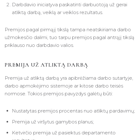
Darbdavio iniciatyva paskatinti darbuotoją už gerai
atliktą darbą, veiklą ar veiklos rezultatus.
Premijos pagal pirmąjį tikslą tampa neatskiriama darbo
užmokesčio dalimi, tuo tarpu premijos pagal antrąjį tikslą
priklauso nuo darbdavio valios.
PREMIJA UŽ ATLIKTĄ DARBĄ
Premija už atliktą darbą yra apibrėžiama darbo sutartyje,
darbo apmokėjimo sistemoje ar kitose darbo teisės
normose. Tokios premijos pavyzdys galėtų būti:
Nustatytas premijos procentas nuo atliktų pardavimų;
Premija už viršytus gamybos planus;
Ketvirčio premija už pasiektus departamento