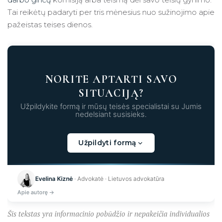
Tai reikėtų padaryti per tris mėnesius nuo sužinojimo apie
pažeistas teises dienos.
NORITE APTARTI SAVO
SITUACIJĄ?
Užpildykite formą ir mūsų teisės specialistai su Jumis
nedelsiant susisieks.
Užpildyti formą
Kraunama...
Evelina Kiznė
· Advokatė · Lietuvos advokatūra
Apie autorę →
Šis tekstas yra informacinio pobūdžio ir nepakeičia individualios