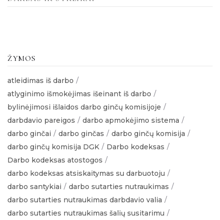
ŽYMOS
atleidimas iš darbo
atlyginimo išmokėjimas išeinant iš darbo
bylinėjimosi išlaidos darbo ginčų komisijoje
darbdavio pareigos
darbo apmokėjimo sistema
darbo ginčai
darbo ginčas
darbo ginčų komisija
darbo ginčų komisija DGK
Darbo kodeksas
Darbo kodeksas atostogos
darbo kodeksas atsiskaitymas su darbuotoju
darbo santykiai
darbo sutarties nutraukimas
darbo sutarties nutraukimas darbdavio valia
darbo sutarties nutraukimas šalių susitarimu