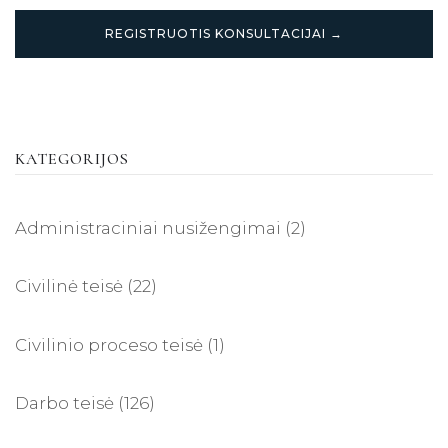
REGISTRUOTIS KONSULTACIJAI →
KATEGORIJOS
Administraciniai nusižengimai
(2)
Civilinė teisė
(22)
Civilinio proceso teisė
(1)
Darbo teisė
(126)