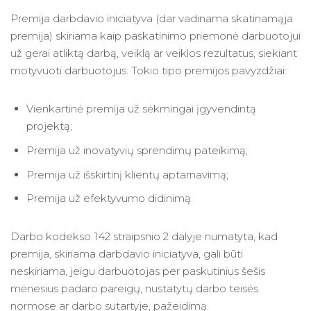
Premija darbdavio iniciatyva (dar vadinama skatinamąja
premija) skiriama kaip paskatinimo priemonė darbuotojui
už gerai atliktą darbą, veiklą ar veiklos rezultatus, siekiant
motyvuoti darbuotojus. Tokio tipo premijos pavyzdžiai:
Vienkartinė premija už sėkmingai įgyvendintą
projektą;
Premija už inovatyvių sprendimų pateikimą;
Premija už išskirtinį klientų aptarnavimą;
Premija už efektyvumo didinimą.
Darbo kodekso 142 straipsnio 2 dalyje numatyta, kad
premija, skiriama darbdavio iniciatyva, gali būti
neskiriama, jeigu darbuotojas per paskutinius šešis
mėnesius padaro pareigų, nustatytų darbo teisės
normose ar darbo sutartyje, pažeidimą.