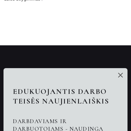
Mūsų talentai
Paslaugos
EDUKUOJANTIS DARBO
Nuotolinės konsultacijos
TEISĖS NAUJIENLAIŠKIS
Darbo teisės advokatai
DARBDAVIAMS IR
Advokatas Kaune
DARBUOTOJAMS - NAUDINGA