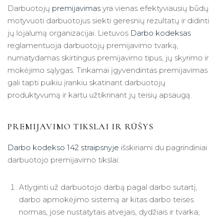
Darbuotojų
premijavimas
yra vienas efektyviausių būdų
motyvuoti darbuotojus siekti geresnių rezultatų ir didinti
jų lojalumą organizacijai. Lietuvos
Darbo kodeksas
reglamentuoja darbuotojų premijavimo tvarką,
numatydamas skirtingus premijavimo tipus, jų skyrimo ir
mokėjimo sąlygas. Tinkamai įgyvendintas premijavimas
gali tapti puikiu įrankiu skatinant darbuotojų
produktyvumą ir kartu užtikrinant jų teisių apsaugą.
PREMIJAVIMO TIKSLAI IR RŪŠYS
Darbo kodekso 142 straipsnyje
išskiriami du pagrindiniai
darbuotojo premijavimo tikslai:
Atlyginti už darbuotojo darbą pagal darbo sutartį,
darbo apmokėjimo sistemą ar kitas darbo teisės
normas, jose nustatytais atvejais, dydžiais ir tvarka;