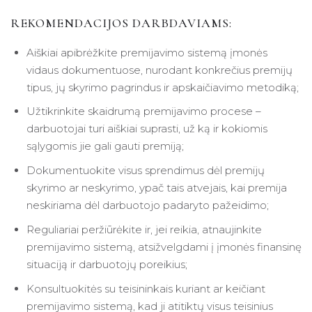
REKOMENDACIJOS DARBDAVIAMS:
Aiškiai apibrėžkite premijavimo sistemą įmonės
vidaus dokumentuose, nurodant konkrečius premijų
tipus, jų skyrimo pagrindus ir apskaičiavimo metodiką;
Užtikrinkite skaidrumą premijavimo procese –
darbuotojai turi aiškiai suprasti, už ką ir kokiomis
sąlygomis jie gali gauti premiją;
Dokumentuokite visus sprendimus dėl premijų
skyrimo ar neskyrimo, ypač tais atvejais, kai premija
neskiriama dėl darbuotojo padaryto pažeidimo;
Reguliariai peržiūrėkite ir, jei reikia, atnaujinkite
premijavimo sistemą, atsižvelgdami į įmonės finansinę
situaciją ir darbuotojų poreikius;
Konsultuokitės su teisininkais kuriant ar keičiant
premijavimo sistemą, kad ji atitiktų visus teisinius