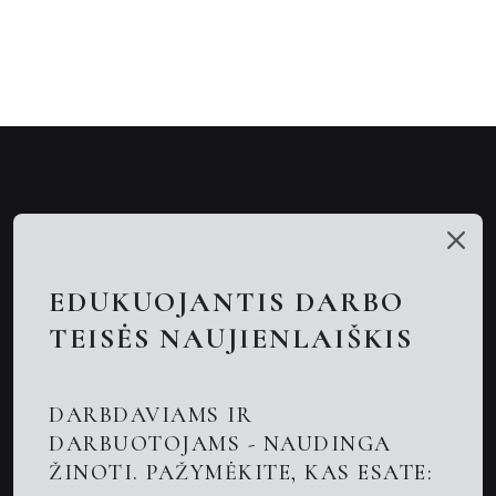
Mūsų talentai
Paslaugos
EDUKUOJANTIS DARBO
Nuotolinės konsultacijos
TEISĖS NAUJIENLAIŠKIS
Darbo teisės advokatai
DARBDAVIAMS IR
Advokatas Kaune
DARBUOTOJAMS - NAUDINGA
ŽINOTI. PAŽYMĖKITE, KAS ESATE:
Naujienos