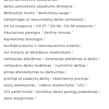
darbo užmokesčio skaidrumo direktyva
darbuotojo teisės
darbuotojų sauga
Delspinigiai už nesumokėtą darbo užmokestį
DK 54 straipsnis
DK 57
DK 58
DK 58 straipsnis
fiduciarinės pareigos
išeitinė išmoka
kasmetinės atostogos
Konfidencialumo ir nekonkuravimo sutartis
kur kreiptis jei darbdavys neatsiskaito
neteisėtas atleidimas
neteisėtas atleidimas iš darbo
netesybos darbo kodeksas
nuotolinis darbas
pilnas atsiskaitymas su darbuotoju
premija už padarytą darbą
skatinamoji premija
skolų išieškojimas
vadovo atsakomybė
VDI
VDI patikrinimai
šiurkštus darbo pareigų pažeidimas
žalos atlyginimas