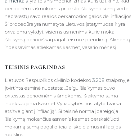
alimentais
, yra teisinis mechanizmas, kuris užtikrina, kad
periodinėmis išmokomis priteisto išlaikymo sumų vertė
neprarastų savo realios perkamosios galios dėl infliacijos.
Ši procedūra yra numatyta Lietuvos įstatymuose ir yra
privaloma vykdyti visiems asmenims, kurie moka
išlaikymą periodiškai pagal teismo sprendimą. Alimentų
indeksavimas atliekamas kasmet, vasario mėnesį.
TEISINIS PAGRINDAS
Lietuvos Respublikos civilinio kodekso
3.208
straipsnyje
įtvirtinta esminė nuostata: „Jeigu išlaikymas buvo
priteistas periodinėmis išmokomis, išlaikymo suma
indeksuojama kasmet Vyriausybės nustatyta tvarka
atsižvelgiant į infliaciją“. Ši teisinė norma įpareigoja
išlaikymą mokančius asmenis kasmet perskaičiuoti
mokamą sumą pagal oficialiai skelbiamus infliacijos
rodiklius.