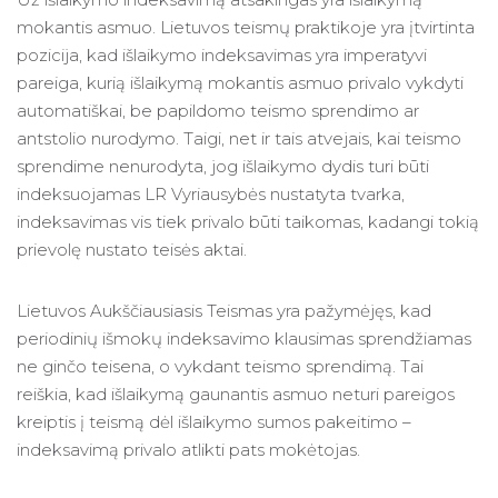
mokantis asmuo. Lietuvos teismų praktikoje yra įtvirtinta
pozicija, kad išlaikymo indeksavimas yra imperatyvi
pareiga, kurią išlaikymą mokantis asmuo privalo vykdyti
automatiškai, be papildomo teismo sprendimo ar
antstolio nurodymo. Taigi, net ir tais atvejais, kai teismo
sprendime nenurodyta, jog išlaikymo dydis turi būti
indeksuojamas LR Vyriausybės nustatyta tvarka,
indeksavimas vis tiek privalo būti taikomas, kadangi tokią
prievolę nustato teisės aktai.
Lietuvos Aukščiausiasis Teismas yra pažymėjęs, kad
periodinių išmokų indeksavimo klausimas sprendžiamas
ne ginčo teisena, o vykdant teismo sprendimą. Tai
reiškia, kad išlaikymą gaunantis asmuo neturi pareigos
kreiptis į teismą dėl išlaikymo sumos pakeitimo –
indeksavimą privalo atlikti pats mokėtojas.