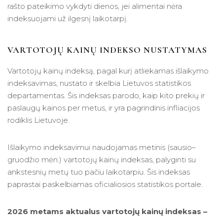
rašto pateikimo vykdyti dienos, jei alimentai nėra
indeksuojami už ilgesnį laikotarpį.
VARTOTOJŲ KAINŲ INDEKSO NUSTATYMAS
Vartotojų kainų indeksą, pagal kurį atliekamas išlaikymo
indeksavimas, nustato ir skelbia Lietuvos statistikos
departamentas. Šis indeksas parodo, kaip kito prekių ir
paslaugų kainos per metus, ir yra pagrindinis infliacijos
rodiklis Lietuvoje.
Išlaikymo indeksavimui naudojamas metinis (sausio–
gruodžio mėn.) vartotojų kainų indeksas, palyginti su
ankstesnių metų tuo pačiu laikotarpiu. Šis indeksas
paprastai paskelbiamas oficialiosios statistikos portale.
2026 metams aktualus vartotojų kainų indeksas –