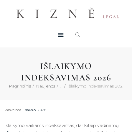
Skip
+370 605 38 755
Registruotis konsultacijai
to
PASLAUGOS
content
MŪSŲ TALENTAI
NAUJIENOS
IŠLAIKYMO
DUK
INDEKSAVIMAS 2026
Pagrindinis
Naujienos
...
Išlaikymo indeksavimas 2026
KONTAKTAI
KONSULTACIJA
Paskelbta
11 sausio, 2026
Išlaikymo vaikams indeksavimas, dar kitaip vadinamų