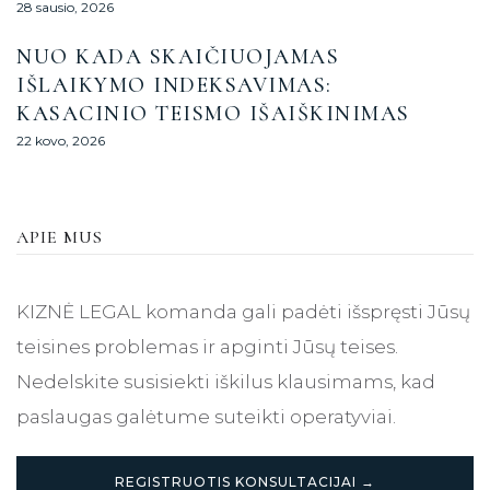
28 sausio, 2026
NUO KADA SKAIČIUOJAMAS
IŠLAIKYMO INDEKSAVIMAS:
KASACINIO TEISMO IŠAIŠKINIMAS
22 kovo, 2026
APIE MUS
KIZNĖ LEGAL komanda gali padėti išspręsti Jūsų
teisines problemas ir apginti Jūsų teises.
Nedelskite susisiekti iškilus klausimams, kad
paslaugas galėtume suteikti operatyviai.
REGISTRUOTIS KONSULTACIJAI →