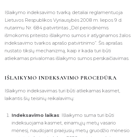
Išlaikymo indeksavimo tvarką detaliai reglamentuoja
Lietuvos Respublikos Vyriausybės 2008 m. liepos 9 d.
nutarimu Nr. 684 patvirtintas „Dėl periodinėmis
išmokomis priteisto išlaikymo sumos ir atlyginamos žalos
indeksavimo tvarkos aprašo patvirtinimo”. Šis aprašas
nustato tikslų mechanizmą, kaip ir kada turi būti
atliekamas privalomas išlaikymo sumos perskaičiavimas.
IŠLAIKYMO INDEKSAVIMO PROCEDŪRA
Išlaikymo indeksavimas turi būti atliekamas kasmet,
laikantis šių teisinių reikalavimų:
Indeksavimo laikas
: Išlaikymo suma turi būti
indeksuojama kasmet, einamųjų metų vasario
mėnesį, naudojant praėjusių metų gruodžio mėnesio