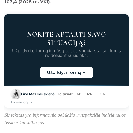
103,4
(2025 m. VKI).
NORITE APTARTI SAVO
SITUACIJĄ?
Užpildykite formą ir mūsų teisės specialistai su Jumis
nedelsiant susisieks.
Užpildyti formą
Kraunama...
Lina Mažiliauskienė
· Teisininkė · APB KIZNĖ LEGAL
Apie autorę →
Šis tekstas yra informacinio pobūdžio ir nepakeičia individualios
teisinės konsultacijos.