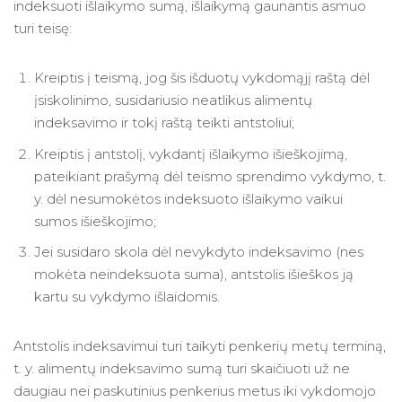
indeksuoti išlaikymo sumą, išlaikymą gaunantis asmuo
turi teisę:
Kreiptis į teismą, jog šis išduotų vykdomąjį raštą dėl
įsiskolinimo, susidariusio neatlikus alimentų
indeksavimo ir tokį raštą teikti antstoliui;
Kreiptis į antstolį, vykdantį išlaikymo išieškojimą,
pateikiant prašymą dėl teismo sprendimo vykdymo, t.
y. dėl nesumokėtos indeksuoto išlaikymo vaikui
sumos išieškojimo;
Jei susidaro skola dėl nevykdyto indeksavimo (nes
mokėta neindeksuota suma), antstolis išieškos ją
kartu su vykdymo išlaidomis.
Antstolis indeksavimui turi taikyti penkerių metų terminą,
t. y. alimentų indeksavimo sumą turi skaičiuoti už ne
daugiau nei paskutinius penkerius metus iki vykdomojo