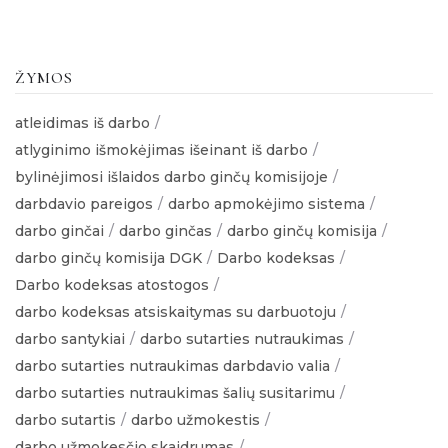
ŽYMOS
atleidimas iš darbo
atlyginimo išmokėjimas išeinant iš darbo
bylinėjimosi išlaidos darbo ginčų komisijoje
darbdavio pareigos
darbo apmokėjimo sistema
darbo ginčai
darbo ginčas
darbo ginčų komisija
darbo ginčų komisija DGK
Darbo kodeksas
Darbo kodeksas atostogos
darbo kodeksas atsiskaitymas su darbuotoju
darbo santykiai
darbo sutarties nutraukimas
darbo sutarties nutraukimas darbdavio valia
darbo sutarties nutraukimas šalių susitarimu
darbo sutartis
darbo užmokestis
darbo užmokesčio skaidrumas