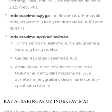
vartotojų kainų indeksą, 2026 metais naudojamas
2025 metų VKI.
Indeksavimo sąlyga
: Indeksavimas taikomas tik
tada, kai vartotojų kainų indeksas yra lygus 101 arba
didesnis.
Indeksavimo apskaičiavimas
:
Turima periodinė išlaikymo suma dauginama iš
vartotojų kainų indekso;
Gautas rezultatas dalijamas iš 100;
Apskaičiuota suma apvalinama vieno euro
tikslumu: jei centų dalis mažesnė nei 50, ji
atmetama, jei lygi arba didesnė nei 50 centų –
apvalinama iki euro.
KAS ATSAKINGAS UŽ INDEKSAVIMĄ?
Už išlaikymo indeksavimą atsakingas yra išlaikymą