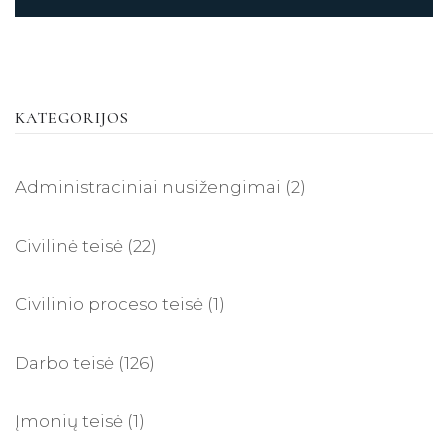
KATEGORIJOS
Administraciniai nusižengimai
(2)
Civilinė teisė
(22)
Civilinio proceso teisė
(1)
Darbo teisė
(126)
Įmonių teisė
(1)