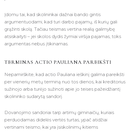
Įdomu tai, kad skolininkai dažnai bando gintis
argumentuodami, kad turi darbo pajamų, iš kurių gali
grąžinti skolą. Tačiau teismas vertina realią galimybę
atsiskaityti – jei skolos dydis žymiai viršija pajamas, toks
argumentas nebus įtikinamas.
TERMINAS ACTIO PAULIANA PAREIKŠTI
Nepamirškite, kad actio Pauliana ieškinį galima pareikšti
per vienerių metų terminą nuo tos dienos, kai kreditorius
sužinojo arba turėjo sužinoti apie jo teises pažeidžiantį
skolininko sudarytą sandorį.
Dovanojimo sandoriai tarp artimų giminaičių, kuriais
perduodamas didelės vertės turtas, ypač atidžiai
vertinami teismo, kai yra įsiskolinimų kitiems