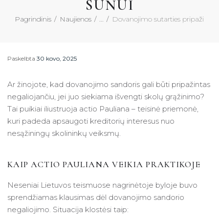
SŪNUI
Pagrindinis
Naujienos
...
Dovanojimo sutarties pripažinimas
Paskelbta
30 kovo, 2025
Ar žinojote, kad dovanojimo sandoris gali būti pripažintas
negaliojančiu, jei juo siekiama išvengti skolų grąžinimo?
Tai puikiai iliustruoja actio Pauliana – teisinė priemonė,
kuri padeda apsaugoti kreditorių interesus nuo
nesąžiningų skolininkų veiksmų.
KAIP ACTIO PAULIANA VEIKIA PRAKTIKOJE
Neseniai Lietuvos teismuose nagrinėtoje byloje buvo
sprendžiamas klausimas dėl dovanojimo sandorio
negaliojimo. Situacija klostėsi taip: