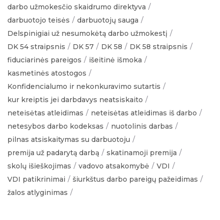
darbo užmokesčio skaidrumo direktyva
darbuotojo teisės
darbuotojų sauga
Delspinigiai už nesumokėtą darbo užmokestį
DK 54 straipsnis
DK 57
DK 58
DK 58 straipsnis
fiduciarinės pareigos
išeitinė išmoka
kasmetinės atostogos
Konfidencialumo ir nekonkuravimo sutartis
kur kreiptis jei darbdavys neatsiskaito
neteisėtas atleidimas
neteisėtas atleidimas iš darbo
netesybos darbo kodeksas
nuotolinis darbas
pilnas atsiskaitymas su darbuotoju
premija už padarytą darbą
skatinamoji premija
skolų išieškojimas
vadovo atsakomybė
VDI
VDI patikrinimai
šiurkštus darbo pareigų pažeidimas
žalos atlyginimas