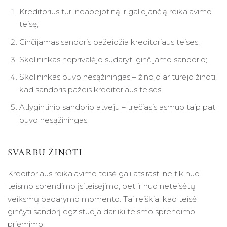
Kreditorius turi neabejotiną ir galiojančią reikalavimo
teisę;
Ginčijamas sandoris pažeidžia kreditoriaus teises;
Skolininkas neprivalėjo sudaryti ginčijamo sandorio;
Skolininkas buvo nesąžiningas – žinojo ar turėjo žinoti,
kad sandoris pažeis kreditoriaus teises;
Atlygintinio sandorio atveju – trečiasis asmuo taip pat
buvo nesąžiningas.
SVARBU ŽINOTI
Kreditoriaus reikalavimo teisė gali atsirasti ne tik nuo
teismo sprendimo įsiteisėjimo, bet ir nuo neteisėtų
veiksmų padarymo momento. Tai reiškia, kad teisė
ginčyti sandorį egzistuoja dar iki teismo sprendimo
priėmimo.