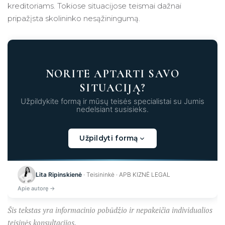
kreditoriams. Tokiose situacijose teismai dažnai
pripažįsta skolininko nesąžiningumą.
NORITE APTARTI SAVO
SITUACIJĄ?
Užpildykite formą ir mūsų teisės specialistai su Jumis
nedelsiant susisieks.
Užpildyti formą
Kraunama...
Lita Ripinskienė
· Teisininkė · APB KIZNĖ LEGAL
Apie autorę →
Šis tekstas yra informacinio pobūdžio ir nepakeičia individualios
teisinės konsultacijos.