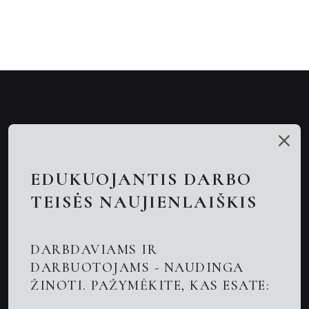
Mūsų talentai
Paslaugos
EDUKUOJANTIS DARBO
Nuotolinės konsultacijos
TEISĖS NAUJIENLAIŠKIS
Darbo teisės advokatai
DARBDAVIAMS IR
Advokatas Kaune
DARBUOTOJAMS - NAUDINGA
ŽINOTI. PAŽYMĖKITE, KAS ESATE:
Naujienos