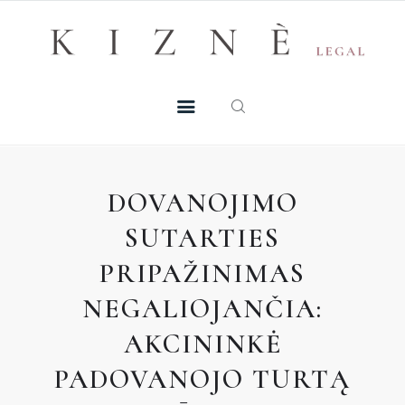
Skip
+370 605 38 755
Registruotis konsultacijai
to
PASLAUGOS
content
MŪSŲ TALENTAI
NAUJIENOS
DOVANOJIMO
DUK
SUTARTIES
PRIPAŽINIMAS
KONTAKTAI
NEGALIOJANČIA:
KONSULTACIJA
AKCININKĖ
PADOVANOJO TURTĄ