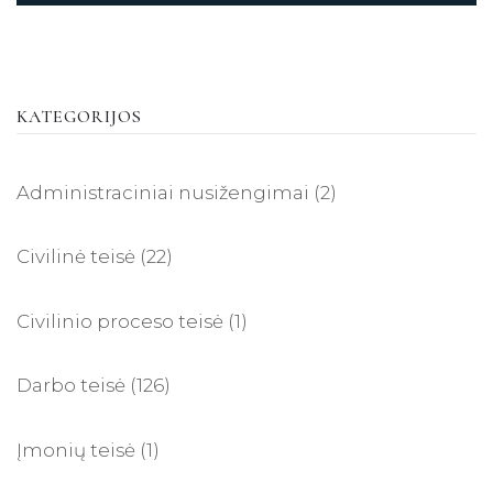
KATEGORIJOS
Administraciniai nusižengimai
(2)
Civilinė teisė
(22)
Civilinio proceso teisė
(1)
Darbo teisė
(126)
Įmonių teisė
(1)