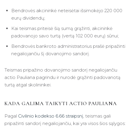
Bendrovės akcininkė neteisėtai išsimokėjo 220 000
eurų dividendų;
Kai teismas priteisė šią sumą grąžinti, akcininkė
padovanojo savo turtą (vertą 102 000 eurų) sūnui;
Bendrovės bankroto administratorius prašė pripažinti
negaliojančiu šį dovanojimo sandorį.
Teismas pripažino dovanojimo sandorį negaliojančiu
actio Pauliana pagrindu ir nurodė grąžinti padovanotą
turtą atgal skolininkei.
KADA GALIMA TAIKYTI ACTIO PAULIANA
Pagal
Civilinio kodekso 6.66 straipsnį
, teismas gali
pripažinti sandorį negaliojančiu, kai yra visos šios sąlygos: