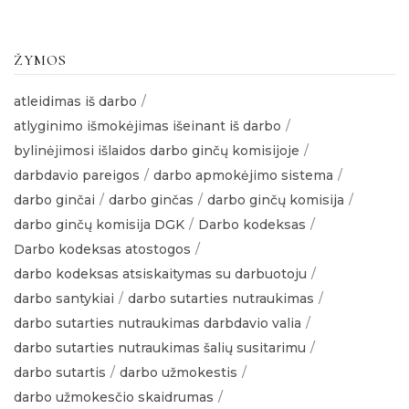
ŽYMOS
atleidimas iš darbo
atlyginimo išmokėjimas išeinant iš darbo
bylinėjimosi išlaidos darbo ginčų komisijoje
darbdavio pareigos
darbo apmokėjimo sistema
darbo ginčai
darbo ginčas
darbo ginčų komisija
darbo ginčų komisija DGK
Darbo kodeksas
Darbo kodeksas atostogos
darbo kodeksas atsiskaitymas su darbuotoju
darbo santykiai
darbo sutarties nutraukimas
darbo sutarties nutraukimas darbdavio valia
darbo sutarties nutraukimas šalių susitarimu
darbo sutartis
darbo užmokestis
darbo užmokesčio skaidrumas