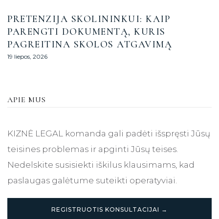
PRETENZIJA SKOLININKUI: KAIP
PARENGTI DOKUMENTĄ, KURIS
PAGREITINA SKOLOS ATGAVIMĄ
19 liepos, 2026
APIE MUS
KIZNĖ LEGAL komanda gali padėti išspręsti Jūsų
teisines problemas ir apginti Jūsų teises.
Nedelskite susisiekti iškilus klausimams, kad
paslaugas galėtume suteikti operatyviai.
REGISTRUOTIS KONSULTACIJAI →