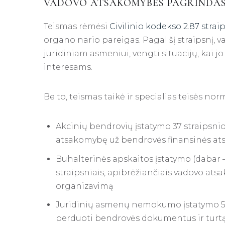
VADOVO ATSAKOMYBĖS PAGRINDAS 
Teismas rėmėsi
Civilinio kodekso 2.87 strai
organo nario pareigas. Pagal šį straipsnį, vad
juridiniam asmeniui, vengti situacijų, kai j
interesams.
Be to, teismas taikė ir specialias teisės no
Akcinių bendrovių įstatymo 37 straipsnio 
atsakomybę už bendrovės finansinės a
Buhalterinės apskaitos įstatymo (dabar – 
straipsniais, apibrėžiančiais vadovo at
organizavimą
Juridinių asmenų nemokumo įstatymo 57 
perduoti bendrovės dokumentus ir tur