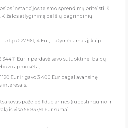
sios instancijos teismo sprendimą priteisti iš
K. žalos atlyginimą dėl šių pagrindinių
turtą už 27 961,14 Eur, pažymėdamas jį kaip
3 344,11 Eur ir perdavė savo sutuoktinei baldų
 nebuvo apmokėta;
 120 Eur ir gavo 3 400 Eur pagal avansinę
interesais.
atsakovas pažeidė fiduciarines (rūpestingumo ir
lą iš viso 56 837,91 Eur sumai.