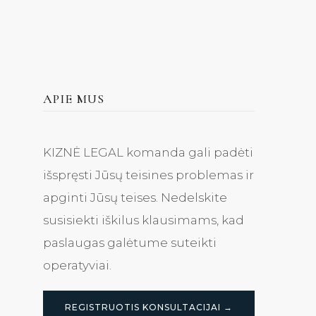
APIE MUS
KIZNĖ LEGAL komanda gali padėti
išspręsti Jūsų teisines problemas ir
apginti Jūsų teises. Nedelskite
susisiekti iškilus klausimams, kad
paslaugas galėtume suteikti
operatyviai.
REGISTRUOTIS KONSULTACIJAI →