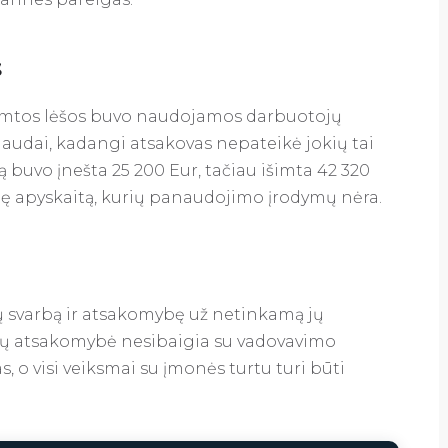
S
aimtos lėšos buvo naudojamos darbuotojų
audai, kadangi atsakovas nepateikė jokių tai
ą buvo įnešta 25 200 Eur, tačiau išimta 42 320
nę apyskaitą, kurių panaudojimo įrodymų nėra.
gų svarbą ir atsakomybę už netinkamą jų
d jų atsakomybė nesibaigia su vadovavimo
, o visi veiksmai su įmonės turtu turi būti