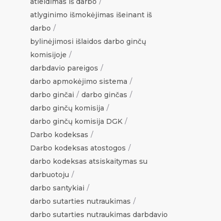
atleidimas iš darbo
atlyginimo išmokėjimas išeinant iš
darbo
bylinėjimosi išlaidos darbo ginčų
komisijoje
darbdavio pareigos
darbo apmokėjimo sistema
darbo ginčai
darbo ginčas
darbo ginčų komisija
darbo ginčų komisija DGK
Darbo kodeksas
Darbo kodeksas atostogos
darbo kodeksas atsiskaitymas su
darbuotoju
darbo santykiai
darbo sutarties nutraukimas
darbo sutarties nutraukimas darbdavio