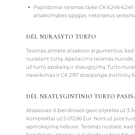
Papildomai teismas taikė CK 6.246-6.249 
atsakomybės sąlygas: neteisėtus veiksmus, 
DĖL NURAŠYTO TURTO
Teismas atmetė atsakovo argumentus, kad jis
nurašant turtą. Apeliacinis teismas nurodė,
už turto apskaitą ir išsaugojimą. Turto nur
neveikimas ir CK 2.87 straipsnyje įtvirtintų
DĖL NEATLYGINTINIO TURTO PASI
Atsakovas iš bendrovės gavo plyteles už 3 3
komplektai už 5 012,66 Eur. Nors už juos tur
apmokėjimą nebuvo. Teismas nustatė, kad 
bendrovės interesų ir pažeidė vadovo fiduci