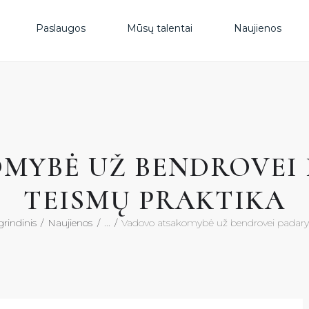
PAS
Paslaugos
Mūsų talentai
Naujienos
MŪS
NAU
MYBĖ UŽ BENDROVEI 
DUK
TEISMŲ PRAKTIKA
KON
rindinis
Naujienos
...
Vadovo atsakomybė už bendrovei padaryt
KON