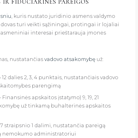
IR FIDUCIARINĖS PAREIGOS
psniu
, kuris nustato juridinio asmens valdymo
ovas turi veikti sąžiningai, protingai ir lojaliai
o asmeniniai interesai prieštarauja įmonės
rmas, nustatančias
vadovo atsakomybę
už:
12 dalies 2, 3, 4 punktais, nustatančiais vadovo
tskaitomybės parengimą
Finansinės apskaitos įstatymo) 9, 19, 21
sakomybę už tinkamą buhalterinės apskaitos
straipsnio 1 dalimi, nustatančia pareigą
tą nemokumo administratoriui