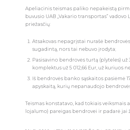
Apeliacinis teismas paliko nepakeistą pirmo
buvusio UAB „Vakario transportas” vadovo L.
priežasčių:
Atsakovas nepagrįstai nurašė bendrovės 
sugadintą, nors tai nebuvo įrodyta;
Pasisavino bendrovės turtą (plyteles) už 
komplektus už 5 012,66 Eur, už kuriuos
Iš bendrovės banko sąskaitos pasiėmė 17
apyskaitą, kurių nepanaudojo bendrovės 
Teismas konstatavo, kad tokiais veiksmais 
lojalumo) pareigas bendrovei ir padarė jai ža