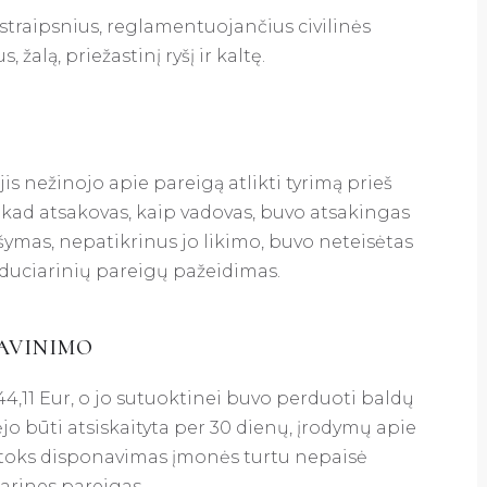
straipsnius, reglamentuojančius civilinės
žalą, priežastinį ryšį ir kaltę.
 nežinojo apie pareigą atlikti tyrimą prieš
 kad atsakovas, kaip vadovas, buvo atsakingas
ašymas, nepatikrinus jo likimo, buvo neteisėtas
 fiduciarinių pareigų pažeidimas.
SAVINIMO
44,11 Eur, o jo sutuoktinei buvo perduoti baldų
ėjo būti atsiskaityta per 30 dienų, įrodymų apie
toks disponavimas įmonės turtu nepaisė
arines pareigas.