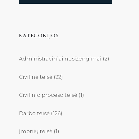
KATEGORIJOS
Administraciniai nusižengimai
(2)
Civilinė teisė
(22)
Civilinio proceso teisė
(1)
Darbo teisė
(126)
Įmonių teisė
(1)