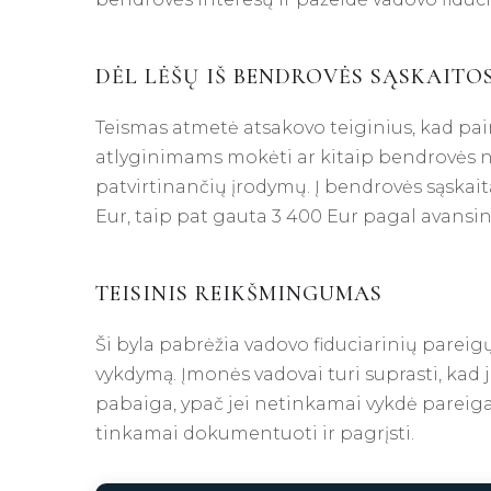
DĖL LĖŠŲ IŠ BENDROVĖS SĄSKAITO
Teismas atmetė atsakovo teiginius, kad p
atlyginimams mokėti ar kitaip bendrovės n
patvirtinančių įrodymų. Į bendrovės sąskait
Eur, taip pat gauta 3 400 Eur pagal avansi
TEISINIS REIKŠMINGUMAS
Ši byla pabrėžia vadovo fiduciarinių parei
vykdymą. Įmonės vadovai turi suprasti, ka
pabaiga, ypač jei netinkamai vykdė pareigas
tinkamai dokumentuoti ir pagrįsti.