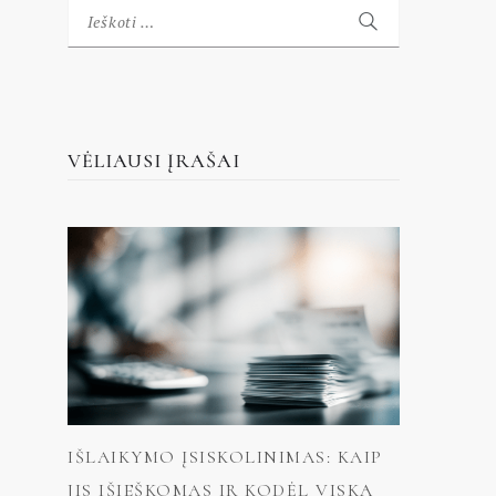
Ieškoti:
VĖLIAUSI ĮRAŠAI
IŠLAIKYMO ĮSISKOLINIMAS: KAIP
JIS IŠIEŠKOMAS IR KODĖL VISKĄ