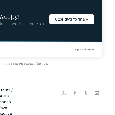
ACIJĄ?
Užpildyti formą
 Jumis nedelsiant susisieks.
aunama...
Apie autorę →
dualios teisinės konsultacijos.
87 str
/
oriaus
mones
dovo
vadovo