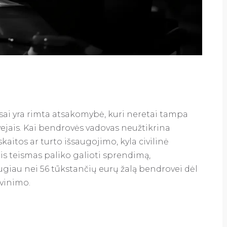
nsai yra rimta atsakomybė, kuri neretai tampa
ejais. Kai bendrovės vadovas neužtikrina
aitos ar turto išsaugojimo, kyla civilinė
is teismas paliko galioti sprendimą,
augiau nei 56 tūkstančių eurų žalą bendrovei dėl
avinimo.