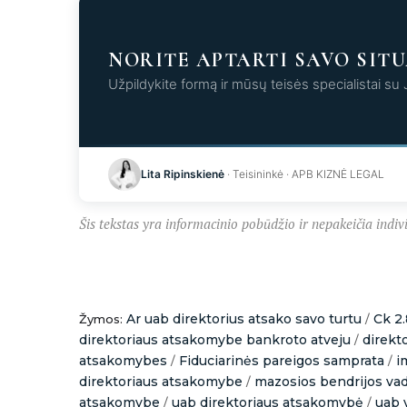
NORITE APTARTI SAVO SITU
Užpildykite formą ir mūsų teisės specialistai su
Kr
Lita Ripinskienė
· Teisininkė · APB KIZNĖ LEGAL
Šis tekstas yra informacinio pobūdžio ir nepakeičia indivi
Ar uab direktorius atsako savo turtu
Ck 2.
Žymos:
/
direktoriaus atsakomybe bankroto atveju
direkt
/
atsakomybes
Fiduciarinės pareigos samprata
i
/
/
direktoriaus atsakomybe
mazosios bendrijos va
/
atsakomybe
uab direktoriaus atsakomybė
uab 
/
/