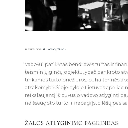
Paskelbta
30 kovo, 2025
Vadovui patikėtas bendrovės turtas ir fina
teisminių ginčų objektu, ypač bankroto atv
tinkamos turto priežiūros, buhalterinės apsk
atsakomybė. Šioje byloje Lietuvos apeliacin
reikalaujantį iš buvusio vadovo atlyginti d
neišsaugoto turto ir nepagrįsto lėšų pasis
ŽALOS ATLYGINIMO PAGRINDAS