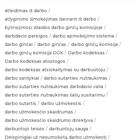
atleidimas iš darbo
atlyginimo išmokėjimas išeinant iš darbo
bylinėjimosi išlaidos darbo ginčų komisijoje
darbdavio pareigos
darbo apmokėjimo sistema
darbo ginčai
darbo ginčas
darbo ginčų komisija
darbo ginčų komisija DGK
Darbo kodeksas
Darbo kodeksas atostogos
darbo kodeksas atsiskaitymas su darbuotoju
darbo santykiai
darbo sutarties nutraukimas
darbo sutarties nutraukimas darbdavio valia
darbo sutarties nutraukimas šalių susitarimu
darbo sutartis
darbo užmokestis
darbo užmokesčio skaidrumas
darbo užmokesčio skaidrumo direktyva
darbuotojo teisės
darbuotojų sauga
Delspinigiai už nesumokėtą darbo užmokestį