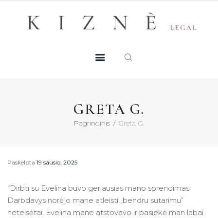
Skip
+370 605 38 755
Registruotis konsultacijai
to
PASLAUGOS
content
MŪSŲ TALENTAI
NAUJIENOS
GRETA G.
DUK
Pagrindinis
Greta G.
KONTAKTAI
Paskelbta
19 sausio, 2025
KONSULTACIJA
“Dirbti su Evelina buvo geriausias mano sprendimas.
Darbdavys norėjo mane atleisti „bendru sutarimu”
neteisėtai. Evelina mane atstovavo ir pasiekė man labai