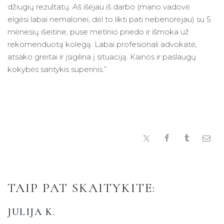
džiugių rezultatų. Aš išėjau iš darbo (mano vadovė
elgėsi labai nemalonei, dėl to likti pati nebenorėjau) su 5
mėnesių išeitine, puse metinio priedo ir išmoka už
rekomenduotą kolegą. Labai profesionali advokatė,
atsako greitai ir įsigilina į situaciją. Kainos ir paslaugų
kokybės santykis superinis.”
TAIP PAT SKAITYKITE:
JULIJA K.