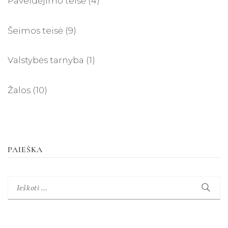
Paveldėjimo teisė
(4)
Šeimos teisė
(9)
Valstybės tarnyba
(1)
Žalos
(10)
PAIEŠKA
Ieškoti: