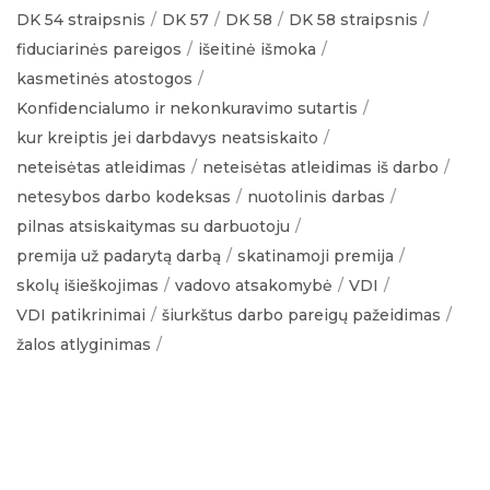
DK 54 straipsnis
DK 57
DK 58
DK 58 straipsnis
fiduciarinės pareigos
išeitinė išmoka
kasmetinės atostogos
Konfidencialumo ir nekonkuravimo sutartis
kur kreiptis jei darbdavys neatsiskaito
neteisėtas atleidimas
neteisėtas atleidimas iš darbo
netesybos darbo kodeksas
nuotolinis darbas
pilnas atsiskaitymas su darbuotoju
premija už padarytą darbą
skatinamoji premija
skolų išieškojimas
vadovo atsakomybė
VDI
VDI patikrinimai
šiurkštus darbo pareigų pažeidimas
žalos atlyginimas