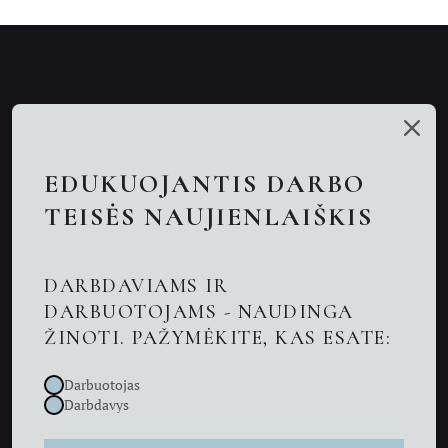
Mūsų talentai
Paslaugos
EDUKUOJANTIS DARBO
Nuotolinės konsultacijos
TEISĖS NAUJIENLAIŠKIS
Darbo teisės advokatai
DARBDAVIAMS IR
Advokatas Kaune
DARBUOTOJAMS - NAUDINGA
ŽINOTI. PAŽYMĖKITE, KAS ESATE:
Naujienos
Darbuotojas
Kontaktai
Darbdavys