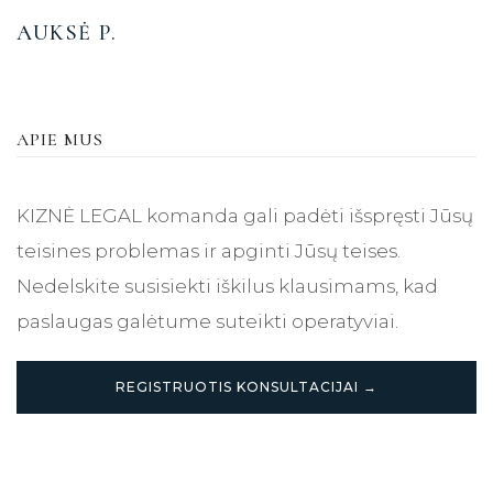
AUKSĖ P.
APIE MUS
KIZNĖ LEGAL komanda gali padėti išspręsti Jūsų
teisines problemas ir apginti Jūsų teises.
Nedelskite susisiekti iškilus klausimams, kad
paslaugas galėtume suteikti operatyviai.
REGISTRUOTIS KONSULTACIJAI →