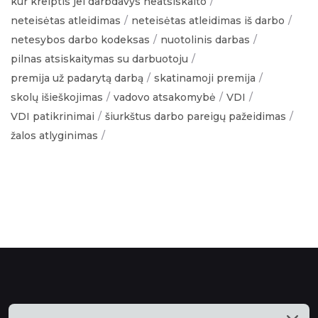
kur kreiptis jei darbdavys neatsiskaito
neteisėtas atleidimas
neteisėtas atleidimas iš darbo
netesybos darbo kodeksas
nuotolinis darbas
pilnas atsiskaitymas su darbuotoju
premija už padarytą darbą
skatinamoji premija
skolų išieškojimas
vadovo atsakomybė
VDI
VDI patikrinimai
šiurkštus darbo pareigų pažeidimas
žalos atlyginimas
Mūsų talentai