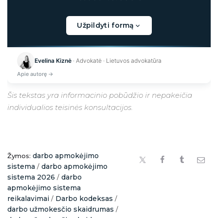
Užpildyti formą
Kraunama...
Evelina Kiznė
· Advokatė · Lietuvos advokatūra
Apie autorę →
Šis tekstas yra informacinio pobūdžio ir nepakeičia
individualios teisinės konsultacijos.
darbo apmokėjimo
Žymos:
sistema
darbo apmokėjimo
/
sistema 2026
darbo
/
apmokėjimo sistema
reikalavimai
Darbo kodeksas
/
/
darbo užmokesčio skaidrumas
/