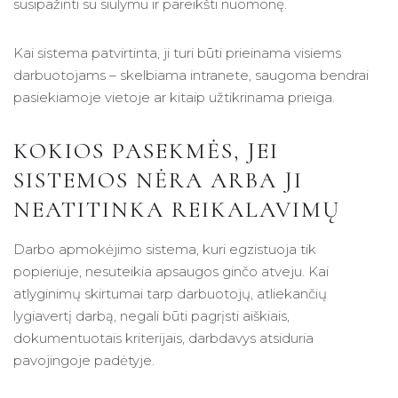
susipažinti su siūlymu ir pareikšti nuomonę.
Kai sistema patvirtinta, ji turi būti prieinama visiems
darbuotojams – skelbiama intranete, saugoma bendrai
pasiekiamoje vietoje ar kitaip užtikrinama prieiga.
KOKIOS PASEKMĖS, JEI
SISTEMOS NĖRA ARBA JI
NEATITINKA REIKALAVIMŲ
Darbo apmokėjimo sistema, kuri egzistuoja tik
popieriuje, nesuteikia apsaugos ginčo atveju. Kai
atlyginimų skirtumai tarp darbuotojų, atliekančių
lygiavertį darbą, negali būti pagrįsti aiškiais,
dokumentuotais kriterijais, darbdavys atsiduria
pavojingoje padėtyje.