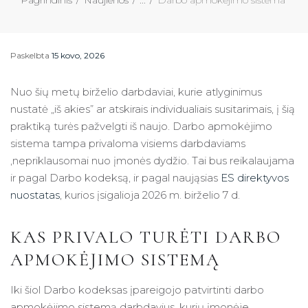
Paskelbta
15 kovo, 2026
Nuo šių metų birželio darbdaviai, kurie atlyginimus
nustatė „iš akies” ar atskirais individualiais susitarimais, į šią
praktiką turės pažvelgti iš naujo. Darbo apmokėjimo
sistema tampa privaloma visiems darbdaviams
,nepriklausomai nuo įmonės dydžio. Tai bus reikalaujama
ir pagal Darbo kodeksą, ir pagal naująsias
ES direktyvos
nuostatas
, kurios įsigalioja 2026 m. birželio 7 d.
KAS PRIVALO TURĖTI DARBO
APMOKĖJIMO SISTEMĄ
Iki šiol Darbo kodeksas įpareigojo patvirtinti darbo
apmokėjimo sistemą darbdavius, kurių įmonėje