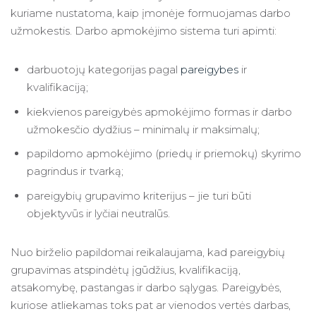
kuriame nustatoma, kaip įmonėje formuojamas darbo
užmokestis. Darbo apmokėjimo sistema turi apimti:
darbuotojų kategorijas pagal
pareigybes
ir
kvalifikaciją;
kiekvienos pareigybės apmokėjimo formas ir darbo
užmokesčio dydžius – minimalų ir maksimalų;
papildomo apmokėjimo (priedų ir priemokų) skyrimo
pagrindus ir tvarką;
pareigybių grupavimo kriterijus – jie turi būti
objektyvūs ir lyčiai neutralūs.
Nuo birželio papildomai reikalaujama, kad pareigybių
grupavimas atspindėtų įgūdžius, kvalifikaciją,
atsakomybę, pastangas ir darbo sąlygas. Pareigybės,
kuriose atliekamas toks pat ar vienodos vertės darbas,