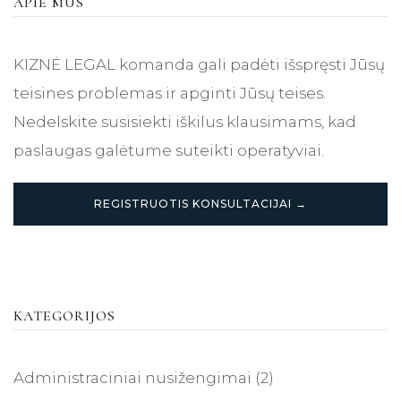
APIE MUS
KIZNĖ LEGAL komanda gali padėti išspręsti Jūsų
teisines problemas ir apginti Jūsų teises.
Nedelskite susisiekti iškilus klausimams, kad
paslaugas galėtume suteikti operatyviai.
REGISTRUOTIS KONSULTACIJAI →
KATEGORIJOS
Administraciniai nusižengimai
(2)