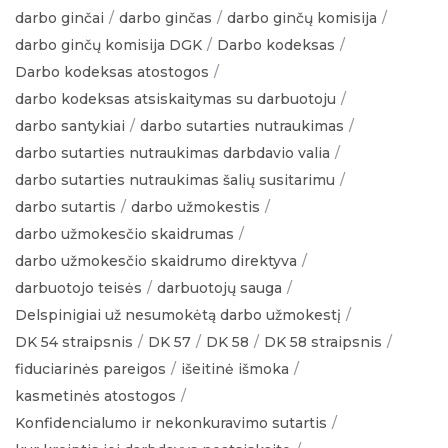
darbo ginčai
darbo ginčas
darbo ginčų komisija
darbo ginčų komisija DGK
Darbo kodeksas
Darbo kodeksas atostogos
darbo kodeksas atsiskaitymas su darbuotoju
darbo santykiai
darbo sutarties nutraukimas
darbo sutarties nutraukimas darbdavio valia
darbo sutarties nutraukimas šalių susitarimu
darbo sutartis
darbo užmokestis
darbo užmokesčio skaidrumas
darbo užmokesčio skaidrumo direktyva
darbuotojo teisės
darbuotojų sauga
Delspinigiai už nesumokėtą darbo užmokestį
DK 54 straipsnis
DK 57
DK 58
DK 58 straipsnis
fiduciarinės pareigos
išeitinė išmoka
kasmetinės atostogos
Konfidencialumo ir nekonkuravimo sutartis