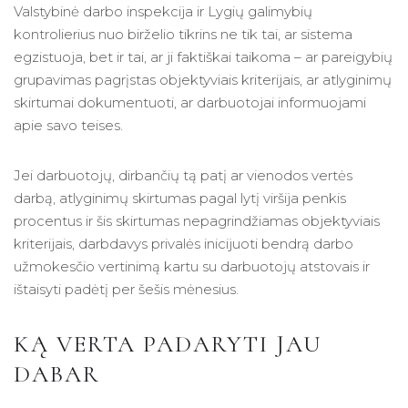
Valstybinė darbo inspekcija ir Lygių galimybių
kontrolierius nuo birželio tikrins ne tik tai, ar sistema
egzistuoja, bet ir tai, ar ji faktiškai taikoma – ar pareigybių
grupavimas pagrįstas objektyviais kriterijais, ar atlyginimų
skirtumai dokumentuoti, ar darbuotojai informuojami
apie savo teises.
Jei darbuotojų, dirbančių tą patį ar vienodos vertės
darbą, atlyginimų skirtumas pagal lytį viršija penkis
procentus ir šis skirtumas nepagrindžiamas objektyviais
kriterijais, darbdavys privalės inicijuoti bendrą darbo
užmokesčio vertinimą kartu su darbuotojų atstovais ir
ištaisyti padėtį per šešis mėnesius.
KĄ VERTA PADARYTI JAU
DABAR