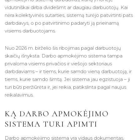
vidutiniškai dirba dvidešimt ar daugiau darbuotojų. Kai
nėra kolektyvinės sutarties, sistemą turėjo patvirtinti pats
darbdavys, o po patvirtinimo padaryti ją prieinamą
visiems darbuotojams.
Nuo 2026 m. birželio šis ribojimas pagal darbuotojų
skaičių išnyksta. Darbo apmokėjimo sistema tampa
privaloma visiems privačios ir viešojo sektoriaus
darbdaviams – ir tiems, kurie samdo vieną darbuotoją, ir
tiems, kurie samdo šimtą. Jei sistema jau egzistuoja – ji
turi būti peržiūrėta ir, jei reikia, patikslinta pagal naujus
reikalavimus.
KĄ DARBO APMOKĖJIMO
SISTEMA TURI APIMTI
Darbo apmokėjimo sistema yra vidaus dokumentas,