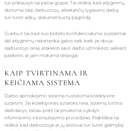
turi priklausyti tai pačiai grupei. Tai reiškia, kad atlyginimų
skirtumai tarp darbuotojų, atliekančių lygiavertį darbą,
turi turėti aiškų, dokumentuotą pagrindą.
Svarbu ir tai, kad nuo birželio konfidencialumo susitarimai
dėl atlyginimų nebetenka galios tiek, kiek jie riboja
darbuotojo teisę atskleisti savo darbo užmokestį siekiant
patikrinti, ar jam mokama teisingai.
KAIP TVIRTINAMA IR
KEIČIAMA SISTEMA
Darbo apmokėjimo sistema nustatoma kolektyvine
sutartimi. Jei kolektyvinės sutarties nėra, sistemą tvirtina
darbdavys, tačiau prieš tai privaloma įvykdyti
informavimo ir konsultavimo procedūras. Praktiškai tai
reiškia, kad darbuotojai ar jų atstovai turi turėti galimybę