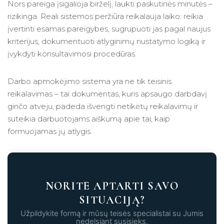
Nors pareiga įsigalioja birželį, laukti paskutinės minutės –
rizikinga. Reali sistemos peržiūra reikalauja laiko: reikia
įvertinti esamas pareigybes, sugrupuoti jas pagal naujus
kriterijus, dokumentuoti atlyginimų nustatymo logiką ir
įvykdyti konsultavimosi procedūras.
Darbo apmokėjimo sistema yra ne tik teisinis
reikalavimas – tai dokumentas, kuris apsaugo darbdavį
ginčo atveju, padeda išvengti netikėtų reikalavimų ir
suteikia darbuotojams aiškumą apie tai, kaip
formuojamas jų atlygis.
NORITE APTARTI SAVO
SITUACIJĄ?
Užpildykite formą ir mūsų teisės specialistai su Jumis
nedelsiant susisieks.