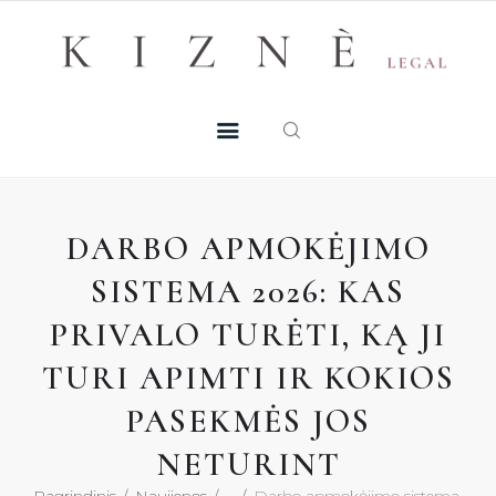
Skip
+370 605 38 755
Registruotis konsultacijai
to
PASLAUGOS
content
MŪSŲ TALENTAI
NAUJIENOS
DARBO APMOKĖJIMO
DUK
SISTEMA 2026: KAS
PRIVALO TURĖTI, KĄ JI
KONTAKTAI
TURI APIMTI IR KOKIOS
KONSULTACIJA
PASEKMĖS JOS
NETURINT
Pagrindinis
Naujienos
...
Darbo apmokėjimo sistema 2026: 