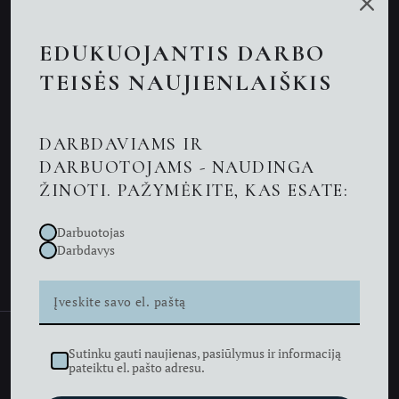
Paslaugos
EDUKUOJANTIS DARBO
Nuotolinės konsultacijos
TEISĖS NAUJIENLAIŠKIS
Darbo teisės advokatai
DARBDAVIAMS IR
Advokatas Kaune
DARBUOTOJAMS - NAUDINGA
ŽINOTI. PAŽYMĖKITE, KAS ESATE:
Naujienos
Darbuotojas
Kontaktai
Darbdavys
Sutinku gauti naujienas, pasiūlymus ir informaciją
Advokatų profesinė bendrija KIZNĖ LEGAL © 2026
pateiktu el. pašto adresu.
///
Privatumo politika