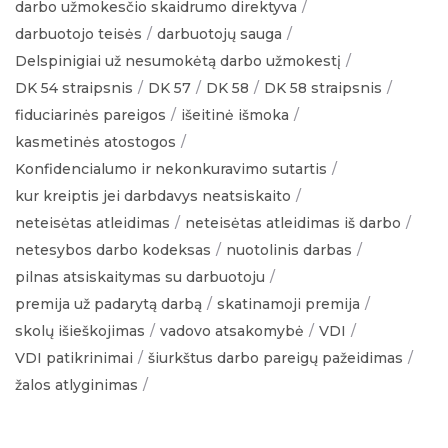
darbo užmokesčio skaidrumo direktyva
darbuotojo teisės
darbuotojų sauga
Delspinigiai už nesumokėtą darbo užmokestį
DK 54 straipsnis
DK 57
DK 58
DK 58 straipsnis
fiduciarinės pareigos
išeitinė išmoka
kasmetinės atostogos
Konfidencialumo ir nekonkuravimo sutartis
kur kreiptis jei darbdavys neatsiskaito
neteisėtas atleidimas
neteisėtas atleidimas iš darbo
netesybos darbo kodeksas
nuotolinis darbas
pilnas atsiskaitymas su darbuotoju
premija už padarytą darbą
skatinamoji premija
skolų išieškojimas
vadovo atsakomybė
VDI
VDI patikrinimai
šiurkštus darbo pareigų pažeidimas
žalos atlyginimas