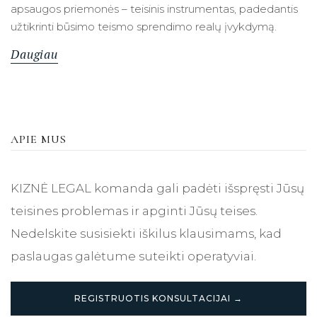
apsaugos priemonės – teisinis instrumentas, padedantis
užtikrinti būsimo teismo sprendimo realų įvykdymą.
Daugiau
APIE MUS
KIZNĖ LEGAL komanda gali padėti išspręsti Jūsų
teisines problemas ir apginti Jūsų teises.
Nedelskite susisiekti iškilus klausimams, kad
paslaugas galėtume suteikti operatyviai.
REGISTRUOTIS KONSULTACIJAI →