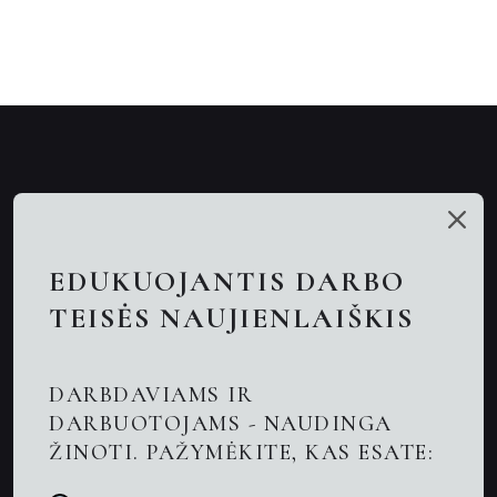
Mūsų talentai
Paslaugos
EDUKUOJANTIS DARBO
Nuotolinės konsultacijos
TEISĖS NAUJIENLAIŠKIS
Darbo teisės advokatai
DARBDAVIAMS IR
Advokatas Kaune
DARBUOTOJAMS - NAUDINGA
ŽINOTI. PAŽYMĖKITE, KAS ESATE:
Naujienos