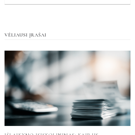
VĖLIAUSI ĮRAŠAI
IŠLAIKYMO ĮSISKOLINIMAS: KAIP JIS