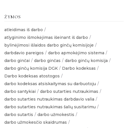
ŽYMOS
atleidimas iš darbo
atlyginimo išmokėjimas išeinant iš darbo
bylinėjimosi išlaidos darbo ginčų komisijoje
darbdavio pareigos
darbo apmokėjimo sistema
darbo ginčai
darbo ginčas
darbo ginčų komisija
darbo ginčų komisija DGK
Darbo kodeksas
Darbo kodeksas atostogos
darbo kodeksas atsiskaitymas su darbuotoju
darbo santykiai
darbo sutarties nutraukimas
darbo sutarties nutraukimas darbdavio valia
darbo sutarties nutraukimas šalių susitarimu
darbo sutartis
darbo užmokestis
darbo užmokesčio skaidrumas