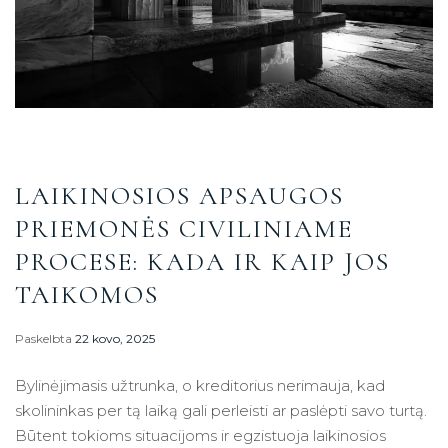
LAIKINOSIOS APSAUGOS
PRIEMONĖS CIVILINIAME
PROCESE: KADA IR KAIP JOS
TAIKOMOS
Paskelbta
22 kovo, 2025
Bylinėjimasis užtrunka, o kreditorius nerimauja, kad
skolininkas per tą laiką gali perleisti ar paslėpti savo turtą.
Būtent tokioms situacijoms ir egzistuoja laikinosios