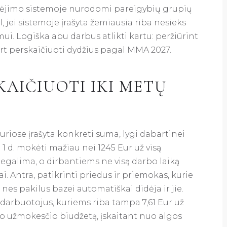
okėjimo sistemoje nurodomi pareigybių grupių
 jei sistemoje įrašyta žemiausia riba nesieks
ymui. Logiška abu darbus atlikti kartu: peržiūrint
rt perskaičiuoti dydžius pagal MMA 2027.
KAIČIUOTI IKI METŲ
kuriose įrašyta konkreti suma, lygi dabartinei
 1 d. mokėti mažiau nei 1245 Eur už visą
galima, o dirbantiems ne visą darbo laiką
Antra, patikrinti priedus ir priemokas, kurie
nes pakilus bazei automatiškai didėja ir jie.
s darbuotojus, kuriems riba tampa 7,61 Eur už
bo užmokesčio biudžetą, įskaitant nuo algos