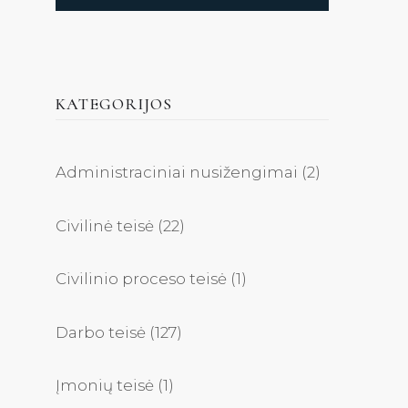
KATEGORIJOS
Administraciniai nusižengimai
(2)
Civilinė teisė
(22)
Civilinio proceso teisė
(1)
Darbo teisė
(127)
Įmonių teisė
(1)