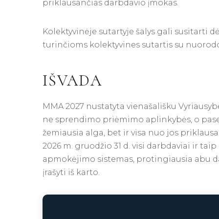
priklausančias darbdavio įmokas.
Kolektyvinėje sutartyje šalys gali susitarti
turinčioms kolektyvines sutartis su nuorodomi
IŠVADA
MMA 2027 nustatyta vienašališku Vyriausyb
ne sprendimo priėmimo aplinkybės, o pasekm
žemiausia alga, bet ir visa nuo jos priklau
2026 m. gruodžio 31 d. visi darbdaviai ir taip
apmokėjimo sistemas, protingiausia abu da
įrašyti iš karto.