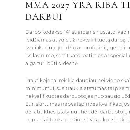
MMA 2027 YRA RIBA 
DARBUI
Darbo kodekso 141 straipsnis nustato, kad
leidžiamas atlygis už nekvalifikuotą darbą, 
kvalifikacinių įgūdžių ar profesinių gebėjim
išsilavinimo, sertifikato, patirties ar spec
alga turi būti didesnė.
Praktikoje tai reiškia daugiau nei vieno ska
minimumui, susitraukia atstumas tarp žemia
nekvalifikuotas darbuotojas nuo sausio uždir
Eur, skirtumas nebeatspindės kvalifikacijos 
dėl atitikties įstatymui, tiek dėl darbuoto
paprastai tenka peržiūrėti visą algų struktū