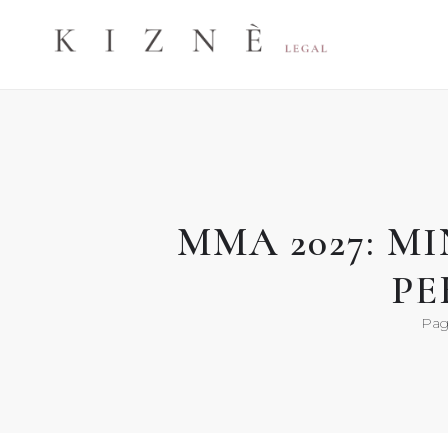
Skip
to
content
MMA 2027: M
PE
Pagr