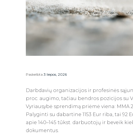
Paskelbta
3 liepos, 2026
Darbdavių organizacijos ir profesinės sąjung
proc. augimo, tačiau bendros pozicijos su V
Vyriausybė sprendimą priėmė viena: MMA 20
Palyginti su dabartine 1153 Eur riba, tai 92 Eu
apie 140–145 tūkst. darbuotojų ir beveik 
dokumentus.