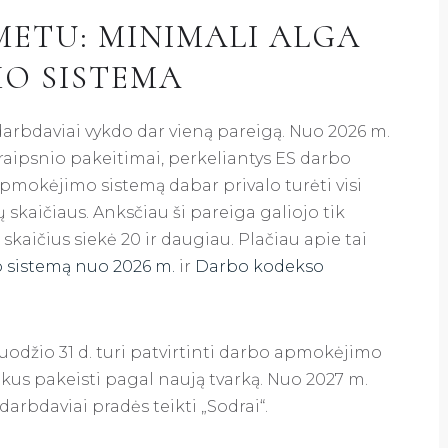
METU: MINIMALI ALGA
MO SISTEMA
arbdaviai vykdo dar vieną pareigą. Nuo 2026 m.
traipsnio pakeitimai, perkeliantys ES darbo
pmokėjimo sistemą dabar privalo turėti visi
skaičiaus. Anksčiau ši pareiga galiojo tik
kaičius siekė 20 ir daugiau. Plačiau apie tai
sistemą nuo 2026 m.
ir
Darbo kodekso
uodžio 31 d. turi patvirtinti darbo apmokėjimo
reikus pakeisti pagal naują tvarką. Nuo 2027 m.
arbdaviai pradės teikti „Sodrai“.