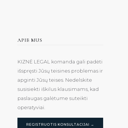
APIE MUS
KIZNĖ LEGAL komanda gali padėti
išspręsti Jūsų teisines problemas ir
apginti Jūsų teises. Nedelskite
susisiekti iškilus klausimams, kad
paslaugas galėtume suteikti
operatyviai.
REGISTRUOTIS KONSULTACIJAI →