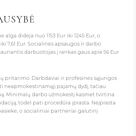
AUSYBĖ
 alga didėja nuo 1153 Eur iki 1245 Eur, o
iki 7,61 Eur. Socialinės apsaugos ir darbo
gaunantis darbuotojas į rankas gaus apie 56 Eur
ų pritarimo. Darbdaviai ir profesinės sąjungos
dinti neapmokestinamąjį pajamų dydį, tačiau
imą. Minimalų darbo užmokestį kasmet tvirtina
daciją, todėl pati procedūra įprasta. Neįprasta
siekė, o socialiniai partneriai galutinį