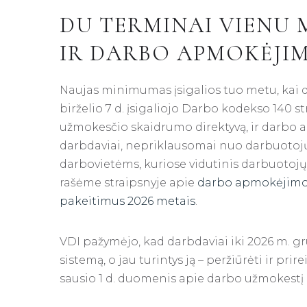
DU TERMINAI VIENU 
IR DARBO APMOKĖJI
Naujas minimumas įsigalios tuo metu, kai d
birželio 7 d. įsigaliojo Darbo kodekso 140 s
užmokesčio skaidrumo direktyvą, ir darbo a
darbdaviai, nepriklausomai nuo darbuotojų 
darbovietėms, kuriose vidutinis darbuotojų s
rašėme straipsnyje apie
darbo apmokėjimo 
pakeitimus 2026 metais
.
VDI pažymėjo, kad darbdaviai iki 2026 m. gr
sistemą, o jau turintys ją – peržiūrėti ir pri
sausio 1 d. duomenis apie darbo užmokestį d