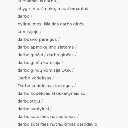
atleidimas iš darbo
atlyginimo išmokėjimas išeinant iš
darbo
bylinėjimosi išlaidos darbo ginčų
komisijoje
darbdavio pareigos
darbo apmokėjimo sistema
darbo ginčai
darbo ginčas
darbo ginčų komisija
darbo ginčų komisija DGK
Darbo kodeksas
Darbo kodeksas atostogos
darbo kodeksas atsiskaitymas su
darbuotoju
darbo santykiai
darbo sutarties nutraukimas
darbo sutarties nutraukimas darbdavio