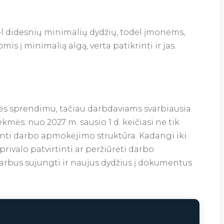
 dėl didesnių minimalių dydžių, todėl įmonėms,
s į minimalią algą, verta patikrinti ir jas.
ės sprendimu, tačiau darbdaviams svarbiausia
ės: nuo 2027 m. sausio 1 d. keičiasi ne tik
santi darbo apmokėjimo struktūra. Kadangi iki
 privalo patvirtinti ar peržiūrėti darbo
rbus sujungti ir naujus dydžius į dokumentus