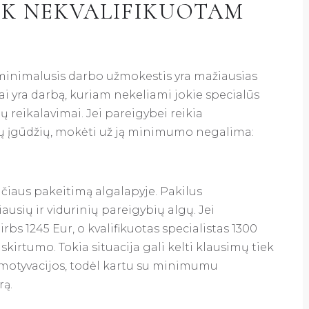
TIK NEKVALIFIKUOTAM
 minimalusis darbo užmokestis yra mažiausias
tai yra darbą, kuriam nekeliami jokie specialūs
ų reikalavimai. Jei pareigybei reikia
ialių įgūdžių, mokėti už ją minimumo negalima:
ičiaus pakeitimą algalapyje. Pakilus
usių ir vidurinių pareigybių algų. Jei
bs 1245 Eur, o kvalifikuotas specialistas 1300
skirtumo. Tokia situacija gali kelti klausimų tiek
jų motyvacijos, todėl kartu su minimumu
rą.