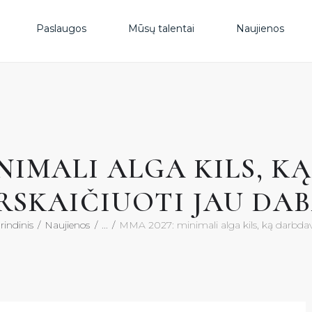
PAS
Paslaugos
Mūsų talentai
Naujienos
MŪS
NAU
INIMALI ALGA KILS, K
DUK
RSKAIČIUOTI JAU DA
KON
indinis
Naujienos
...
MMA 2027: minimali alga kils, ką darbdavi
KON