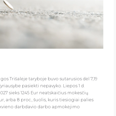
os Trišalėje taryboje buvo sutarusios dėl 7,19
yriausybe pasiekti nepavyko. Liepos 1 d.
27 sieks 1245 Eur neatskaičius mokesčių.
r, arba 8 proc., šuolis, kuris tiesiogiai palies
kiekvieno darbdavio darbo apmokėjimo