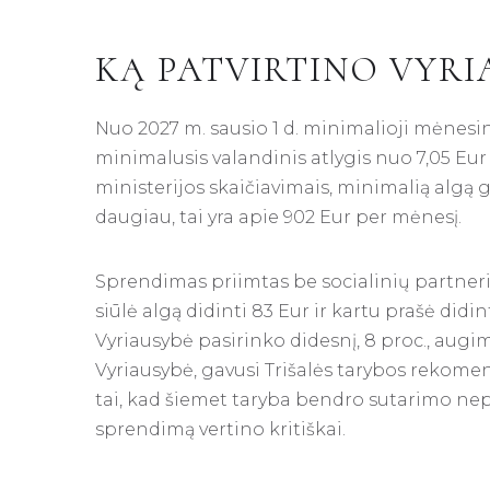
KĄ PATVIRTINO VYRI
Nuo 2027 m. sausio 1 d. minimalioji mėnesinė
minimalusis valandinis atlygis nuo 7,05 Eur 
ministerijos skaičiavimais, minimalią algą 
daugiau, tai yra apie 902 Eur per mėnesį.
Sprendimas priimtas be socialinių partneri
siūlė algą didinti 83 Eur ir kartu prašė di
Vyriausybė pasirinko didesnį, 8 proc., aug
Vyriausybė, gavusi Trišalės tarybos rekomen
tai, kad šiemet taryba bendro sutarimo nepa
sprendimą vertino kritiškai.