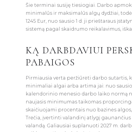
Šie terminai susiję tiesiogiai. Darbo apm
minimalūs ir maksimalūs algų dydžiai, todėl,
1245 Eur, nuo sausio 1 d. ji prieštaraus įstat
sistemą pagal skaidrumo reikalavimus, iška
KĄ DARBDAVIUI PERS
PABAIGOS
Pirmiausia verta peržiūrėti darbo sutartis, 
minimaliai algai arba artima jai: nuo sausio
kalendorinio mėnesio darbo laiko normą ne
naujasis minimumas taikomas proporcingai. 
skaičiuojami procentais nuo bazinės algos, 
Trečia, įvertinti valandinį atlygį gaunančiu
valandą. Galiausiai suplanuoti 2027 m. dar