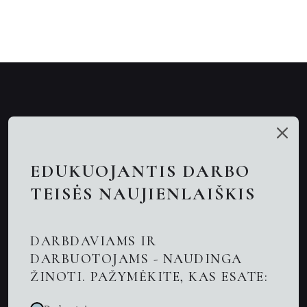
Mūsų talentai
Paslaugos
EDUKUOJANTIS DARBO
Nuotolinės konsultacijos
TEISĖS NAUJIENLAIŠKIS
Darbo teisės advokatai
DARBDAVIAMS IR
Advokatas Kaune
DARBUOTOJAMS - NAUDINGA
ŽINOTI. PAŽYMĖKITE, KAS ESATE:
Naujienos