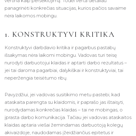
vertina kaip persekiojimą. Todėl verta detaliau
panagrinėti konkrečias situacijas, kurios pačios savaime
nėra laikomos mobingu.
1. KONSTRUKTYVI KRITIKA
Konstruktyvi darbdavio kritika ir pagarbus pastabų
išsakymas nėra laikomi mobingu. Vadovas turi teisę
nurodyti darbuotojui klaidas ir aptarti darbo rezultatus –
jei tai daroma pagarbiai, dalykiškai ir konstruktyviai, tai
neperžengia teisėtumo ribų.
Pavyzdžiui, jei vadovas susitikimo metu pastebi, kad
ataskaita parengta su klaidomis, ir paprašo jas ištaisyti,
nurodydamas konkrečias klaidas – tai ne mobingas, o
įprasta darbo komunikacija. Tačiau jei vadovas ataskaitos
klaidas aptaria viešai žemindamas darbuotoją kolegų
akivaizdoje, naudodamas įžeidžiančius epitetus ir