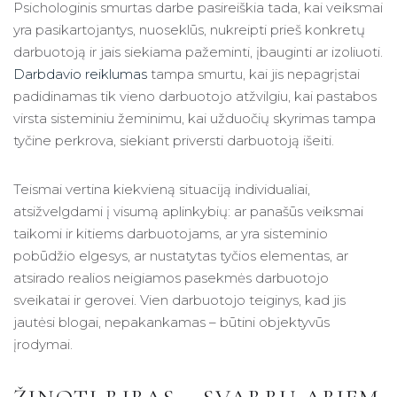
Psichologinis smurtas darbe pasireiškia tada, kai veiksmai
yra pasikartojantys, nuoseklūs, nukreipti prieš konkretų
darbuotoją ir jais siekiama pažeminti, įbauginti ar izoliuoti.
Darbdavio reiklumas
tampa smurtu, kai jis nepagrįstai
padidinamas tik vieno darbuotojo atžvilgiu, kai pastabos
virsta sisteminiu žeminimu, kai užduočių skyrimas tampa
tyčine perkrova, siekiant priversti darbuotoją išeiti.
Teismai vertina kiekvieną situaciją individualiai,
atsižvelgdami į visumą aplinkybių: ar panašūs veiksmai
taikomi ir kitiems darbuotojams, ar yra sisteminio
pobūdžio elgesys, ar nustatytas tyčios elementas, ar
atsirado realios neigiamos pasekmės darbuotojo
sveikatai ir gerovei. Vien darbuotojo teiginys, kad jis
jautėsi blogai, nepakankamas – būtini objektyvūs
įrodymai.