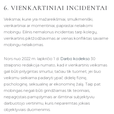
6. VIENKARTINIAI INCIDENTAI
Veiksmai, kurie yra mažareikšmiai, smulkmeniški,
vienkartiniai ar momentiniai, paprastai nelaikomi
mobingu. Eilinis nemalonus incidentas tarp kolegų,
vienkartinis piktžodžiavimas ar vienas konfliktas savaime
mobingu nelaikomas.
Nors nuo 2022 m. lapkričio 1 d.
Darbo kodekso
30
straipsnio redakcija numato, kad ir vienkartinis veiksmas
gali būti prilygintas smurtui, tačiau tik tuomet, jei šiuo
veiksmu siekiama padaryti ypač didelę fizinę,
psichologinę, seksualinę ar ekonominę žalą. Taip pat
mobingas negali būti grindžiamas tik teoriniais,
nepagrįstais pamąstymais ar išimtinai subjektyviu
darbuotojo vertinimu, kuris neparemtas jokiais
objektyviais duomenimis.