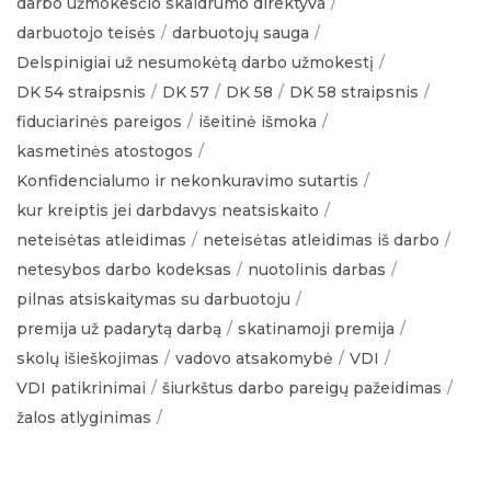
darbo užmokesčio skaidrumo direktyva
darbuotojo teisės
darbuotojų sauga
Delspinigiai už nesumokėtą darbo užmokestį
DK 54 straipsnis
DK 57
DK 58
DK 58 straipsnis
fiduciarinės pareigos
išeitinė išmoka
kasmetinės atostogos
Konfidencialumo ir nekonkuravimo sutartis
kur kreiptis jei darbdavys neatsiskaito
neteisėtas atleidimas
neteisėtas atleidimas iš darbo
netesybos darbo kodeksas
nuotolinis darbas
pilnas atsiskaitymas su darbuotoju
premija už padarytą darbą
skatinamoji premija
skolų išieškojimas
vadovo atsakomybė
VDI
VDI patikrinimai
šiurkštus darbo pareigų pažeidimas
žalos atlyginimas