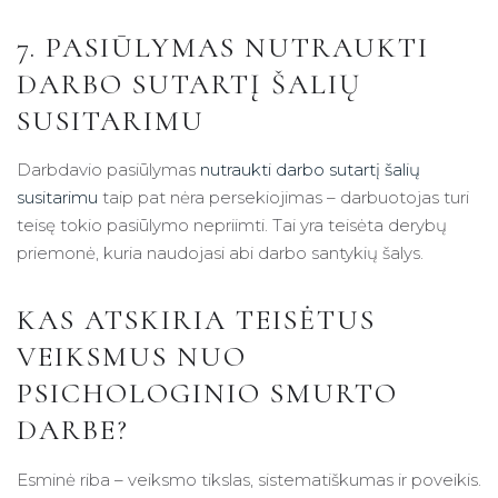
7. PASIŪLYMAS NUTRAUKTI
DARBO SUTARTĮ ŠALIŲ
SUSITARIMU
Darbdavio pasiūlymas
nutraukti darbo sutartį šalių
susitarimu
taip pat nėra persekiojimas – darbuotojas turi
teisę tokio pasiūlymo nepriimti. Tai yra teisėta derybų
priemonė, kuria naudojasi abi darbo santykių šalys.
KAS ATSKIRIA TEISĖTUS
VEIKSMUS NUO
PSICHOLOGINIO SMURTO
DARBE?
Esminė riba – veiksmo tikslas, sistematiškumas ir poveikis.