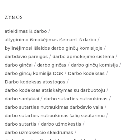
ŽYMOS
atleidimas iš darbo
atlyginimo išmokėjimas išeinant iš darbo
bylinėjimosi išlaidos darbo ginčų komisijoje
darbdavio pareigos
darbo apmokėjimo sistema
darbo ginčai
darbo ginčas
darbo ginčų komisija
darbo ginčų komisija DGK
Darbo kodeksas
Darbo kodeksas atostogos
darbo kodeksas atsiskaitymas su darbuotoju
darbo santykiai
darbo sutarties nutraukimas
darbo sutarties nutraukimas darbdavio valia
darbo sutarties nutraukimas šalių susitarimu
darbo sutartis
darbo užmokestis
darbo užmokesčio skaidrumas