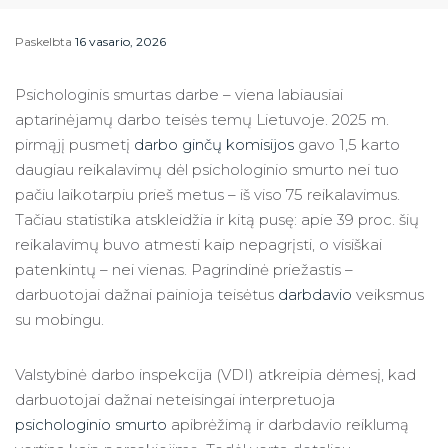
Paskelbta
16 vasario, 2026
Psichologinis smurtas darbe – viena labiausiai
aptarinėjamų darbo teisės temų Lietuvoje. 2025 m.
pirmąjį pusmetį
darbo ginčų komisijos
gavo 1,5 karto
daugiau reikalavimų dėl psichologinio smurto nei tuo
pačiu laikotarpiu prieš metus – iš viso 75 reikalavimus.
Tačiau statistika atskleidžia ir kitą pusę: apie 39 proc. šių
reikalavimų buvo atmesti kaip nepagrįsti, o visiškai
patenkintų – nei vienas. Pagrindinė priežastis –
darbuotojai dažnai painioja teisėtus
darbdavio
veiksmus
su mobingu.
Valstybinė darbo inspekcija (VDI) atkreipia dėmesį, kad
darbuotojai dažnai neteisingai interpretuoja
psichologinio smurto
apibrėžimą ir darbdavio reiklumą