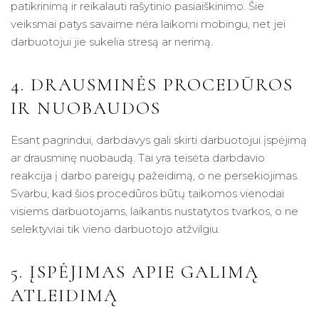
patikrinimą ir reikalauti rašytinio pasiaiškinimo. Šie
veiksmai patys savaime nėra laikomi mobingu, net jei
darbuotojui jie sukelia stresą ar nerimą.
4. DRAUSMINĖS PROCEDŪROS
IR NUOBAUDOS
Esant pagrindui, darbdavys gali skirti darbuotojui įspėjimą
ar drausminę nuobaudą. Tai yra teisėta darbdavio
reakcija į darbo pareigų pažeidimą, o ne persekiojimas.
Svarbu, kad šios procedūros būtų taikomos vienodai
visiems darbuotojams, laikantis nustatytos tvarkos, o ne
selektyviai tik vieno darbuotojo atžvilgiu.
5. ĮSPĖJIMAS APIE GALIMĄ
ATLEIDIMĄ