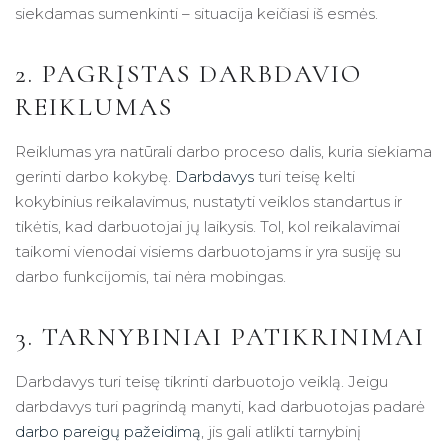
siekdamas sumenkinti – situacija keičiasi iš esmės.
2. PAGRĮSTAS DARBDAVIO
REIKLUMAS
Reiklumas yra natūrali darbo proceso dalis, kuria siekiama
gerinti darbo kokybę.
Darbdavys
turi teisę kelti
kokybinius reikalavimus, nustatyti veiklos standartus ir
tikėtis, kad darbuotojai jų laikysis. Tol, kol reikalavimai
taikomi vienodai visiems darbuotojams ir yra susiję su
darbo funkcijomis, tai nėra mobingas.
3. TARNYBINIAI PATIKRINIMAI
Darbdavys turi teisę tikrinti darbuotojo veiklą. Jeigu
darbdavys turi pagrindą manyti, kad darbuotojas padarė
darbo pareigų pažeidimą
, jis gali atlikti tarnybinį