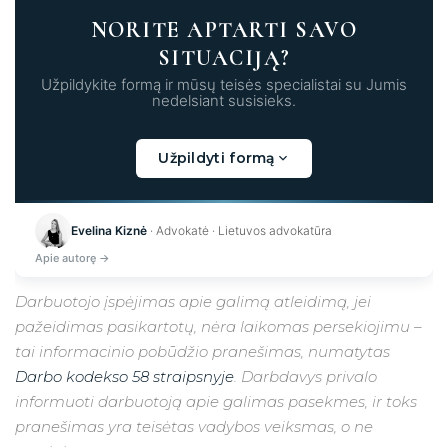
NORITE APTARTI SAVO
SITUACIJĄ?
Užpildykite formą ir mūsų teisės specialistai su Jumis
nedelsiant susisieks.
Užpildyti formą
Kraunama...
Evelina Kiznė
· Advokatė · Lietuvos advokatūra
Apie autorę →
Darbuotojo įspėjimas apie galimą atleidimą, jei
pažeidimas pasikartotų, nėra laikomas persekiojimu –
tai informacinio pobūdžio pranešimas, numatytas
Darbo kodekso 58 straipsnyje
. Darbdavys privalo
informuoti darbuotoją apie galimas pasekmes, ir toks
pranešimas yra teisėtas vadybos veiksmas, o ne