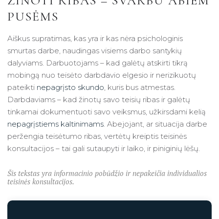
ŽINOTI RIBAS – SVARBU ABIEM
PUSĖMS
Aiškus supratimas, kas yra ir kas nėra psichologinis
smurtas darbe, naudingas visiems darbo santykių
dalyviams. Darbuotojams – kad galėtų atskirti tikrą
mobingą nuo teisėto darbdavio elgesio ir nerizikuotų
pateikti
nepagrįsto skundo
, kuris bus atmestas.
Darbdaviams – kad žinotų savo teisių ribas ir galėtų
tinkamai dokumentuoti savo veiksmus, užkirsdami kelią
nepagrįstiems kaltinimams
. Abejojant, ar situacija darbe
peržengia teisėtumo ribas, vertėtų kreiptis teisinės
konsultacijos – tai gali sutaupyti ir laiko, ir piniginių lėšų.
Šis tekstas yra informacinio pobūdžio ir nepakeičia individualios
teisinės konsultacijos.