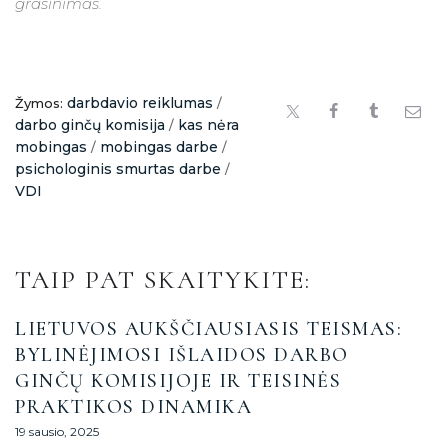
grasinimas.
darbdavio reiklumas
Žymos:
/
darbo ginčų komisija
kas nėra
/
mobingas
mobingas darbe
/
/
psichologinis smurtas darbe
/
VDI
TAIP PAT SKAITYKITE:
LIETUVOS AUKŠČIAUSIASIS TEISMAS:
BYLINĖJIMOSI IŠLAIDOS DARBO
GINČŲ KOMISIJOJE IR TEISINĖS
PRAKTIKOS DINAMIKA
19 sausio, 2025