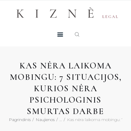
Skip
+370 605 38 755
Registruotis konsultacijai
to
PASLAUGOS
content
MŪSŲ TALENTAI
NAUJIENOS
KAS NĖRA LAIKOMA
DUK
MOBINGU: 7 SITUACIJOS,
KURIOS NĖRA
KONTAKTAI
PSICHOLOGINIS
KONSULTACIJA
SMURTAS DARBE
Pagrindinis
Naujienos
...
Kas nėra laikoma mobingu: 7 situa