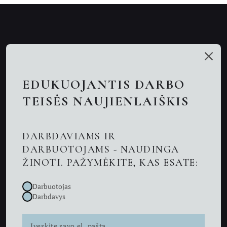
Mūsų talentai
Paslaugos
EDUKUOJANTIS DARBO
Nuotolinės konsultacijos
TEISĖS NAUJIENLAIŠKIS
Darbo teisės advokatai
DARBDAVIAMS IR
Advokatas Kaune
DARBUOTOJAMS - NAUDINGA
ŽINOTI. PAŽYMĖKITE, KAS ESATE:
Naujienos
Darbuotojas
Kontaktai
Darbdavys