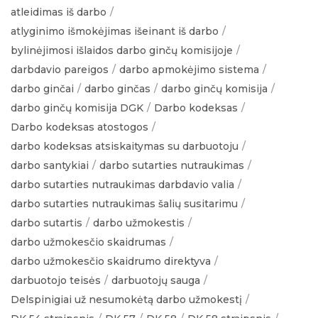
atleidimas iš darbo
atlyginimo išmokėjimas išeinant iš darbo
bylinėjimosi išlaidos darbo ginčų komisijoje
darbdavio pareigos
darbo apmokėjimo sistema
darbo ginčai
darbo ginčas
darbo ginčų komisija
darbo ginčų komisija DGK
Darbo kodeksas
Darbo kodeksas atostogos
darbo kodeksas atsiskaitymas su darbuotoju
darbo santykiai
darbo sutarties nutraukimas
darbo sutarties nutraukimas darbdavio valia
darbo sutarties nutraukimas šalių susitarimu
darbo sutartis
darbo užmokestis
darbo užmokesčio skaidrumas
darbo užmokesčio skaidrumo direktyva
darbuotojo teisės
darbuotojų sauga
Delspinigiai už nesumokėtą darbo užmokestį