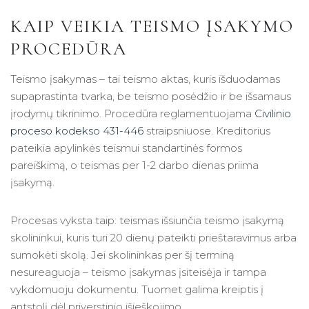
KAIP VEIKIA TEISMO ĮSAKYMO
PROCEDŪRA
Teismo įsakymas – tai teismo aktas, kuris išduodamas
supaprastinta tvarka, be teismo posėdžio ir be išsamaus
įrodymų tikrinimo. Procedūra reglamentuojama
Civilinio
proceso kodekso 431-446
straipsniuose. Kreditorius
pateikia apylinkės teismui standartinės formos
pareiškimą, o teismas per 1-2 darbo dienas priima
įsakymą.
Procesas vyksta taip: teismas išsiunčia teismo įsakymą
skolininkui, kuris turi 20 dienų pateikti prieštaravimus arba
sumokėti skolą. Jei skolininkas per šį terminą
nesureaguoja – teismo įsakymas įsiteisėja ir tampa
vykdomuoju dokumentu. Tuomet galima kreiptis į
antstolį dėl priverstinio išieškojimo.