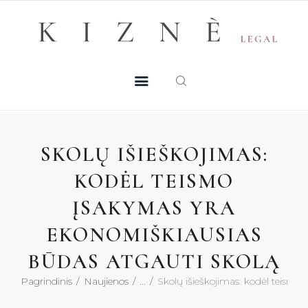
Skip
+370 605 38 755
Registruotis konsultacijai
to
PASLAUGOS
content
MŪSŲ TALENTAI
NAUJIENOS
SKOLŲ IŠIEŠKOJIMAS:
DUK
KODĖL TEISMO
ĮSAKYMAS YRA
KONTAKTAI
EKONOMIŠKIAUSIAS
KONSULTACIJA
BŪDAS ATGAUTI SKOLĄ
Pagrindinis
Naujienos
...
Skolų išieškojimas: kodėl teismo 