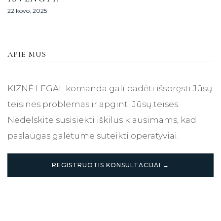
22 kovo, 2025
APIE MUS
KIZNĖ LEGAL komanda gali padėti išspręsti Jūsų
teisines problemas ir apginti Jūsų teises.
Nedelskite susisiekti iškilus klausimams, kad
paslaugas galėtume suteikti operatyviai.
REGISTRUOTIS KONSULTACIJAI →