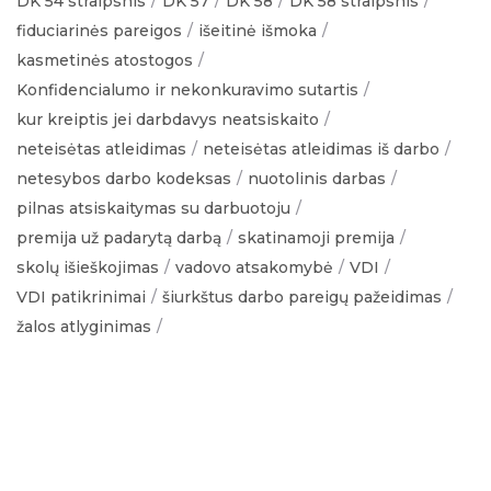
DK 54 straipsnis
DK 57
DK 58
DK 58 straipsnis
fiduciarinės pareigos
išeitinė išmoka
kasmetinės atostogos
Konfidencialumo ir nekonkuravimo sutartis
kur kreiptis jei darbdavys neatsiskaito
neteisėtas atleidimas
neteisėtas atleidimas iš darbo
netesybos darbo kodeksas
nuotolinis darbas
pilnas atsiskaitymas su darbuotoju
premija už padarytą darbą
skatinamoji premija
skolų išieškojimas
vadovo atsakomybė
VDI
VDI patikrinimai
šiurkštus darbo pareigų pažeidimas
žalos atlyginimas