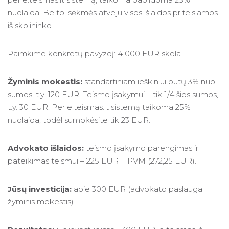
nuolaida. Be to, sėkmės atveju visos išlaidos priteisiamos
iš skolininko.
Paimkime konkretų pavyzdį: 4 000 EUR skola.
Žyminis mokestis:
standartiniam ieškiniui būtų 3% nuo
sumos, t.y. 120 EUR. Teismo įsakymui – tik 1/4 šios sumos,
t.y. 30 EUR. Per e.teismas.lt sistemą taikoma 25%
nuolaida, todėl sumokėsite tik 23 EUR.
Advokato išlaidos:
teismo įsakymo parengimas ir
pateikimas teismui – 225 EUR + PVM (272,25 EUR).
Jūsų investicija:
apie 300 EUR (advokato paslauga +
žyminis mokestis).