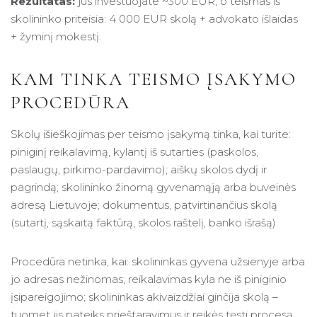
Rezultatas:
jūs investuojate ~300 EUR, o teismas iš
skolininko priteisia: 4 000 EUR skolą + advokato išlaidas
+ žyminį mokestį.
KAM TINKA TEISMO ĮSAKYMO
PROCEDŪRA
Skolų išieškojimas per teismo įsakymą tinka, kai turite:
piniginį reikalavimą, kylantį iš sutarties (paskolos,
paslaugų, pirkimo-pardavimo); aiškų skolos dydį ir
pagrindą; skolininko žinomą gyvenamąją arba buveinės
adresą Lietuvoje; dokumentus, patvirtinančius skolą
(sutartį, sąskaitą faktūrą, skolos raštelį, banko išrašą).
Procedūra netinka, kai: skolininkas gyvena užsienyje arba
jo adresas nežinomas; reikalavimas kyla ne iš piniginio
įsipareigojimo; skolininkas akivaizdžiai ginčija skolą –
tuomet jis pateiks prieštaravimus ir reikės tęsti procesą