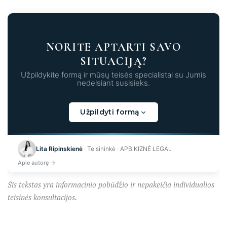
NORITE APTARTI SAVO
SITUACIJĄ?
Užpildykite formą ir mūsų teisės specialistai su Jumis
nedelsiant susisieks.
Užpildyti formą
Kraunama...
Lita Ripinskienė
· Teisininkė · APB KIZNĖ LEGAL
Apie autorę →
Šis tekstas yra informacinio pobūdžio ir nepakeičia individualios
teisinės konsultacijos.