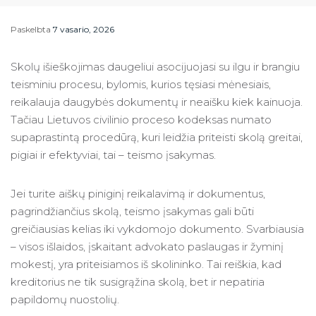
Paskelbta
7 vasario, 2026
Skolų išieškojimas daugeliui asocijuojasi su ilgu ir brangiu
teisminiu procesu, bylomis, kurios tęsiasi mėnesiais,
reikalauja daugybės dokumentų ir neaišku kiek kainuoja.
Tačiau Lietuvos civilinio proceso kodeksas numato
supaprastintą procedūrą, kuri leidžia priteisti skolą greitai,
pigiai ir efektyviai, tai – teismo įsakymas.
Jei turite aiškų piniginį reikalavimą ir dokumentus,
pagrindžiančius skolą, teismo įsakymas gali būti
greičiausias kelias iki vykdomojo dokumento. Svarbiausia
– visos išlaidos, įskaitant advokato paslaugas ir žyminį
mokestį, yra priteisiamos iš skolininko. Tai reiškia, kad
kreditorius ne tik susigrąžina skolą, bet ir nepatiria
papildomų nuostolių.