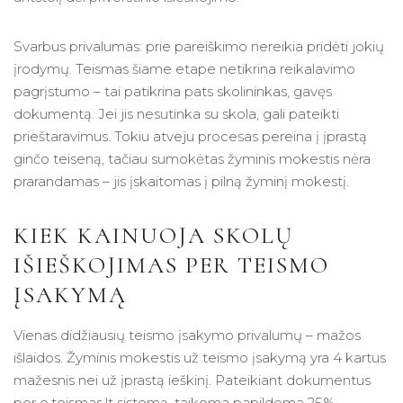
Svarbus privalumas: prie pareiškimo nereikia pridėti jokių
įrodymų. Teismas šiame etape netikrina reikalavimo
pagrįstumo – tai patikrina pats skolininkas, gavęs
dokumentą. Jei jis nesutinka su skola, gali pateikti
prieštaravimus. Tokiu atveju procesas pereina į įprastą
ginčo teiseną, tačiau sumokėtas žyminis mokestis nėra
prarandamas – jis įskaitomas į pilną žyminį mokestį.
KIEK KAINUOJA SKOLŲ
IŠIEŠKOJIMAS PER TEISMO
ĮSAKYMĄ
Vienas didžiausių teismo įsakymo privalumų – mažos
išlaidos. Žyminis mokestis už teismo įsakymą yra 4 kartus
mažesnis nei už įprastą ieškinį. Pateikiant dokumentus
per e.teismas.lt sistemą, taikoma papildoma 25%