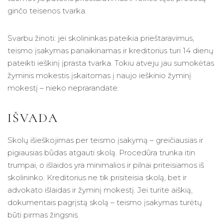
ginčo teisenos tvarka.
Svarbu žinoti: jei skolininkas pateikia prieštaravimus,
teismo įsakymas panaikinamas ir kreditorius turi 14 dienų
pateikti ieškinį įprasta tvarka. Tokiu atveju jau sumokėtas
žyminis mokestis įskaitomas į naujo ieškinio žyminį
mokestį – nieko neprarandate.
IŠVADA
Skolų išieškojimas per teismo įsakymą – greičiausias ir
pigiausias būdas atgauti skolą. Procedūra trunka itin
trumpai, o išlaidos yra minimalios ir pilnai priteisiamos iš
skolininko. Kreditorius ne tik prisiteisia skolą, bet ir
advokato išlaidas ir žyminį mokestį. Jei turite aiškią,
dokumentais pagrįstą skolą – teismo įsakymas turėtų
būti pirmas žingsnis.