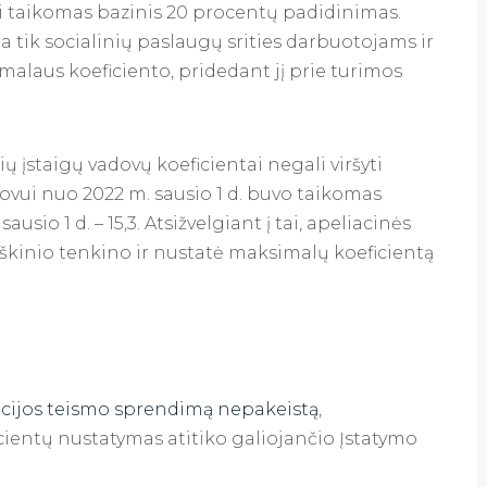
ui taikomas bazinis 20 procentų padidinimas.
 tik socialinių paslaugų srities darbuotojams ir
alaus koeficiento, pridedant jį prie turimos
ų įstaigų vadovų koeficientai negali viršyti
ovui nuo 2022 m. sausio 1 d. buvo taikomas
usio 1 d. – 15,3. Atsižvelgiant į tai, apeliacinės
ieškinio tenkino ir nustatė maksimalų koeficientą
ancijos teismo sprendimą nepakeistą
,
cientų nustatymas atitiko galiojančio Įstatymo