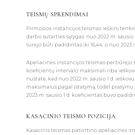
TEISMŲ SPRENDIMAI
Pirmosios instancijos teismas ieškinį tenki
darbo sutarties sąlygas: nuo 2022 m. sausio 1
turėjo būti padidintas iki 16,44, o nuo 2023 m. 
Apeliacinės instancijos teismas peržiūrėjo
koeficientų intervalo maksimali riba ieško
nustatė, kad nuo 2022 m. sausio 1 d. ieškov
maksimalus pagal Įstatymą, todėl prašymo š
2023 m. sausio 1 d. koeficientas buvo padidinta
KASACINIO TEISMO POZICIJA
Kasacinis teismas patvirtino apeliacinės in