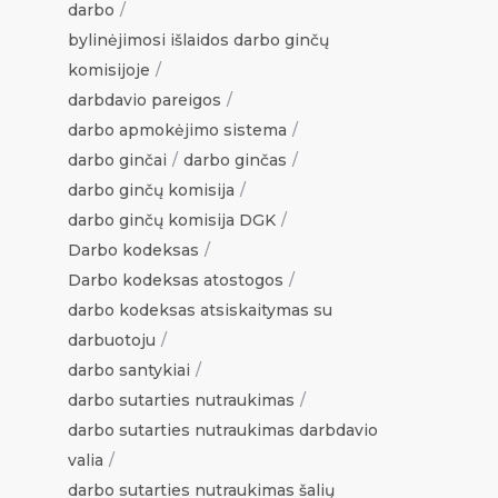
darbo
bylinėjimosi išlaidos darbo ginčų
komisijoje
darbdavio pareigos
darbo apmokėjimo sistema
darbo ginčai
darbo ginčas
darbo ginčų komisija
darbo ginčų komisija DGK
Darbo kodeksas
Darbo kodeksas atostogos
darbo kodeksas atsiskaitymas su
darbuotoju
darbo santykiai
darbo sutarties nutraukimas
darbo sutarties nutraukimas darbdavio
valia
darbo sutarties nutraukimas šalių