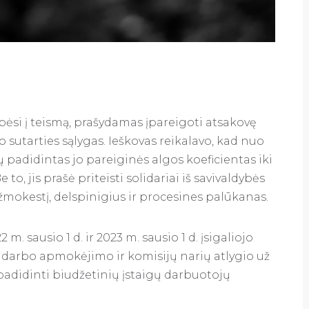
ipėsi į teismą, prašydamas įpareigoti atsakovę
o sutarties sąlygas. Ieškovas reikalavo, kad nuo
ūtų padidintas jo pareiginės algos koeficientas iki
Be to, jis prašė priteisti solidariai iš savivaldybės
žmokestį, delspinigius ir procesines palūkanas.
. sausio 1 d. ir 2023 m. sausio 1 d. įsigaliojo
ų darbo apmokėjimo ir komisijų narių atlygio už
 padidinti biudžetinių įstaigų darbuotojų