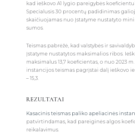
kad ieškovo A1 lygio pareigybės koeficient
Specialusis 30 procentų padidinimas galioja
skaičiuojamas nuo Įstatyme nustatyto minim
sumos.
Teismas pabrėžė, kad valstybės ir savivaldybi
Įstatyme nustatytos maksimalios ribos. Iešk
maksimalus 13,7 koeficientas, o nuo 2023 m. sa
instancijos teismas pagrįstai dalį ieškovo 
– 15,3.
REZULTATAI
Kasacinis teismas paliko apeliacinės inst
patvirtindamas, kad pareiginės algos koefi
reikalavimus.