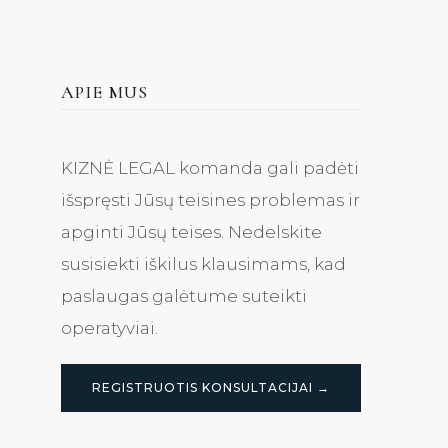
APIE MUS
KIZNĖ LEGAL komanda gali padėti
išspręsti Jūsų teisines problemas ir
apginti Jūsų teises. Nedelskite
susisiekti iškilus klausimams, kad
paslaugas galėtume suteikti
operatyviai.
REGISTRUOTIS KONSULTACIJAI →