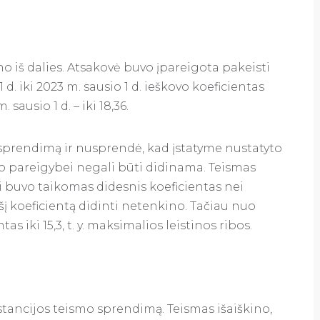
no iš dalies. Atsakovė buvo įpareigota pakeisti
 d. iki 2023 m. sausio 1 d. ieškovo koeficientas
sausio 1 d. – iki 18,36.
 sprendimą ir nusprendė, kad įstatyme nustatyto
vo pareigybei negali būti didinama. Teismas
ui buvo taikomas didesnis koeficientas nei
į koeficientą didinti netenkino. Tačiau nuo
s iki 15,3, t. y. maksimalios leistinos ribos.
stancijos teismo sprendimą. Teismas išaiškino,