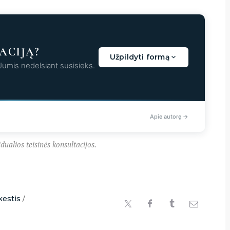
ACIJĄ?
Užpildyti formą
 Jumis nedelsiant susisieks.
aunama...
Apie autorę →
dualios teisinės konsultacijos.
estis
/