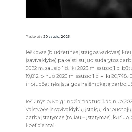
Paskelbta
20 sausio, 2025
Ieškovas (biudžetinės įstaigos vadovas) kre
(savivaldybę) pakeisti su juo sudarytos darb
2022 m. sausio 1 d. iki 2023 m. sausio 1 d. b
19,812, o nuo 2023 m. sausio 1 d. – iki 20,748. 
ir biudžetinės įstaigos neišmokėtą darbo u
Ieškinys buvo grindžiamas tuo, kad nuo 2022 m
Valstybės ir savivaldybių įstaigų darbuotoj
darbą įstatymas (toliau – Įstatymas), kuriuo
koeficientai.