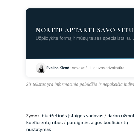
NORITE APTARTI SAVO SITU
Užpildykite formą ir mūsų teisės specialistai su
Kr
Evelina Kiznė
· Advokatė · Lietuvos advokatūra
Šis tekstas yra informacinio pobūdžio ir nepakeičia indivi
biudžetinės įstaigos vadovas
darbo užmok
Žymos:
/
koeficientų ribos
pareiginės algos koeficientų
/
nustatymas