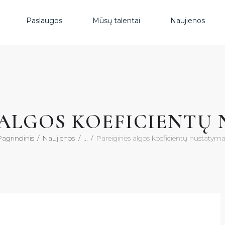
PAS
Paslaugos
Mūsų talentai
Naujienos
MŪS
NAU
 ALGOS KOEFICIENTŲ
DUK
agrindinis
Naujienos
...
Pareiginės algos koeficientų nustatym
KON
KON