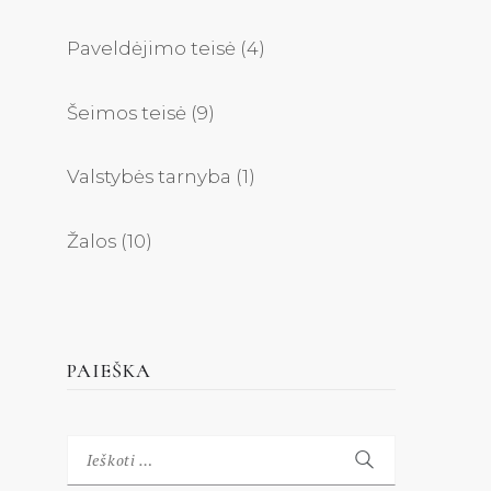
Paveldėjimo teisė
(4)
Šeimos teisė
(9)
Valstybės tarnyba
(1)
Žalos
(10)
PAIEŠKA
Ieškoti: